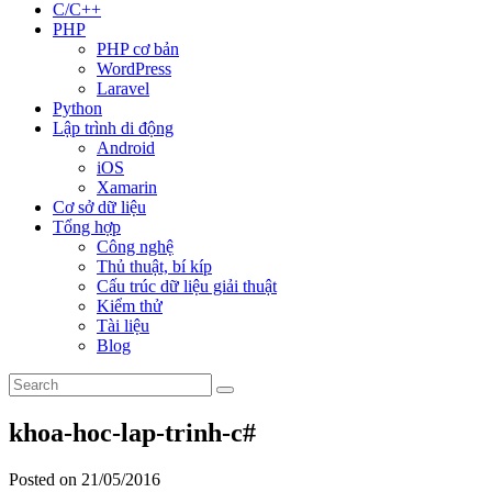
C/C++
PHP
PHP cơ bản
WordPress
Laravel
Python
Lập trình di động
Android
iOS
Xamarin
Cơ sở dữ liệu
Tổng hợp
Công nghệ
Thủ thuật, bí kíp
Cấu trúc dữ liệu giải thuật
Kiểm thử
Tài liệu
Blog
khoa-hoc-lap-trinh-c#
Posted on 21/05/2016