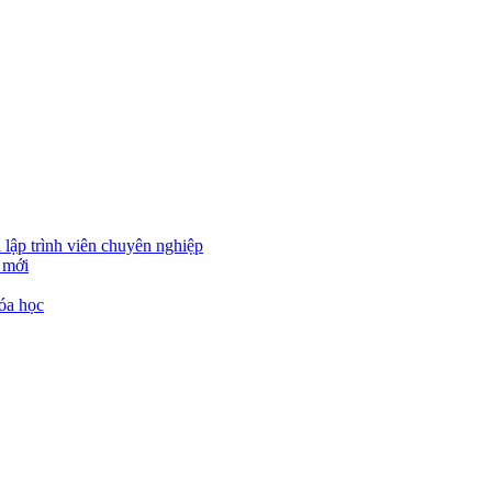
 lập trình viên chuyên nghiệp
 mới
óa học