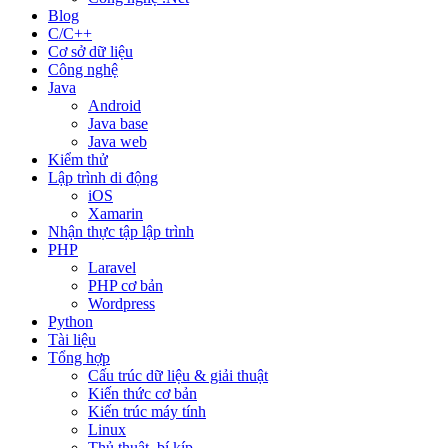
Blog
C/C++
Cơ sở dữ liệu
Công nghệ
Java
Android
Java base
Java web
Kiểm thử
Lập trình di động
iOS
Xamarin
Nhận thực tập lập trình
PHP
Laravel
PHP cơ bản
Wordpress
Python
Tài liệu
Tổng hợp
Cấu trúc dữ liệu & giải thuật
Kiến thức cơ bản
Kiến trúc máy tính
Linux
Thủ thuật, bí kíp