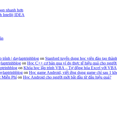
 bạn nhanh hơn
h Intellij IDEA
 án
 trình | daylaptrinhblog
on
Stanford tuyển dụng học viên đào tạo thành
ylaptrinhblog
on
Học C++ cơ bản qua ví dụ thực tế hiệu quả cho người
ptrinhblog
on
Khóa học lập trình VBA – Tự động hóa Excel với VBA
aylaptrinhblog
on
Học game Android, viết ứng dụng game chỉ sau 1 kh
t Miễn Phí
on
Học Android cho người mới bắt đầu từ đâu hiệu quả?