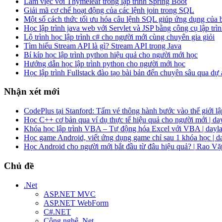
Làm việc với Thymeleaf trong lập trình Spring Boot
Giải mã cơ chế hoạt động của các lệnh join trong SQL
Một số cách thức tối ưu hóa câu lệnh SQL giúp ứng dụng của
Học lập trình java web với Servlet và JSP bằng công cụ lập trìn
Lộ trình học lập trình c# cho người mới cùng chuyên gia giỏi
Tìm hiểu Stream API là gì? Stream API trong Java
Bí kíp học lập trình python hiệu quả cho người mới học
Hướng dẫn học lập trình python cho người mới học
Học lập trình Fullstack đào tạo bài bản đến chuyên sâu qua dự
Nhận xét mới
CodePlus tại Stanford: Tấm vé thông hành bước vào thế giới lập
Học C++ cơ bản qua ví dụ thực tế hiệu quả cho người mới | da
Khóa học lập trình VBA – Tự động hóa Excel với VBA | dayla
Học game Android, viết ứng dụng game chỉ sau 1 khóa học | d
Học Android cho người mới bắt đầu từ đâu hiệu quả? | Rao Vặ
Chủ đề
.Net
ASP.NET MVC
ASP.NET WebForm
C#.NET
Công nghệ .Net