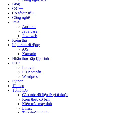
Blog
C/C++
Cơ sở dữ liệu
Công nghệ
Java
Android
Java base
Java web
Kiểm thử
Lập trình di động
iOS
Xamarin
Nhận thực tập lập trình
PHP
Laravel
PHP cơ bản
Wordpress
Python
Tài liệu
Tổng hợp
Cấu trúc dữ liệu & giải thuật
Kiến thức cơ bản
Kiến trúc máy tính
Linux
Thủ thuật, bí kíp