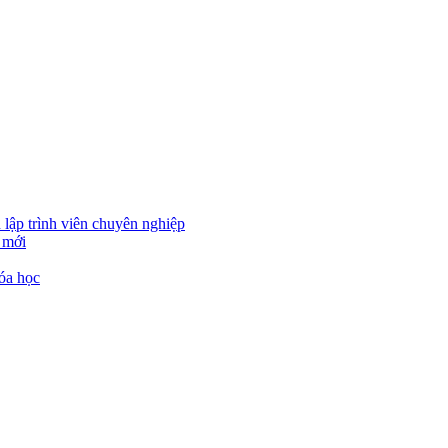
 lập trình viên chuyên nghiệp
 mới
óa học