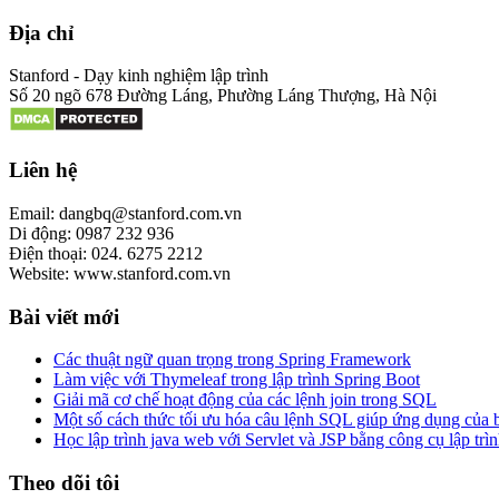
Địa chỉ
Stanford - Dạy kinh nghiệm lập trình
Số 20 ngõ 678 Đường Láng, Phường Láng Thượng, Hà Nội
Liên hệ
Email: dangbq@stanford.com.vn
Di động: 0987 232 936
Điện thoại: 024. 6275 2212
Website: www.stanford.com.vn
Bài viết mới
Các thuật ngữ quan trọng trong Spring Framework
Làm việc với Thymeleaf trong lập trình Spring Boot
Giải mã cơ chế hoạt động của các lệnh join trong SQL
Một số cách thức tối ưu hóa câu lệnh SQL giúp ứng dụng của
Học lập trình java web với Servlet và JSP bằng công cụ lập trìn
Theo dõi tôi