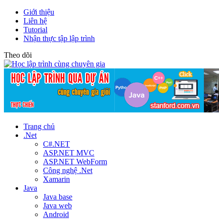
Giới thiệu
Liên hệ
Tutorial
Nhận thực tập lập trình
Theo dõi
Trang chủ
.Net
C#.NET
ASP.NET MVC
ASP.NET WebForm
Công nghệ .Net
Xamarin
Java
Java base
Java web
Android