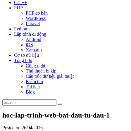
C/C++
PHP
PHP cơ bản
WordPress
Laravel
Python
Lập trình di động
Android
iOS
Xamarin
Cơ sở dữ liệu
Tổng hợp
Công nghệ
Thủ thuật, bí kíp
Cấu trúc dữ liệu giải thuật
Kiểm thử
Tài liệu
Blog
hoc-lap-trinh-web-bat-dau-tu-dau-1
Posted on 26/04/2016