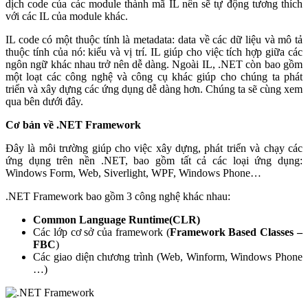
dịch code của các module thành mã IL nên sẽ tự động tương thích
với các IL của module khác.
IL code có một thuộc tính là metadata: data về các dữ liệu và mô tả
thuộc tính của nó: kiểu và vị trí. IL giúp cho việc tích hợp giữa các
ngôn ngữ khác nhau trở nên dễ dàng. Ngoài IL, .NET còn bao gồm
một loạt các công nghệ và công cụ khác giúp cho chúng ta phát
triển và xây dựng các ứng dụng dễ dàng hơn. Chúng ta sẽ cùng xem
qua bên dưới đây.
Cơ bản về .NET Framework
Đây là môi trường giúp cho việc xây dựng, phát triển và chạy các
ứng dụng trên nền .NET, bao gồm tất cả các loại ứng dụng:
Windows Form, Web, Siverlight, WPF, Windows Phone…
.NET Framework bao gồm 3 công nghệ khác nhau:
Common Language Runtime(CLR)
Các lớp cơ sở của framework (
Framework Based Classes –
FBC
)
Các giao diện chương trình (Web, Winform, Windows Phone
…)