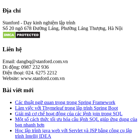
Địa chỉ
Stanford - Dạy kinh nghiệm lập trình
Số 20 ngõ 678 Đường Láng, Phường Láng Thượng, Hà Nội
Liên hệ
Email: dangbq@stanford.com.vn
Di động: 0987 232 936
Điện thoại: 024. 6275 2212
Website: www.stanford.com.vn
Bài viết mới
Các thuật ngữ quan trọng trong Spring Framework
Làm việc với Thymeleaf trong lập trình Spring Boot
Giải mã cơ chế hoạt động của các lệnh join trong SQL
Một số cách thức tối ưu hóa câu lệnh SQL giúp ứng dụng của
bạn nhanh hơn
Học lập trình java web với Servlet và JSP bằng công cụ lập
trình Intellij IDEA