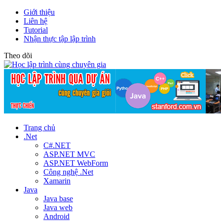
Giới thiệu
Liên hệ
Tutorial
Nhận thực tập lập trình
Theo dõi
Trang chủ
.Net
C#.NET
ASP.NET MVC
ASP.NET WebForm
Công nghệ .Net
Xamarin
Java
Java base
Java web
Android