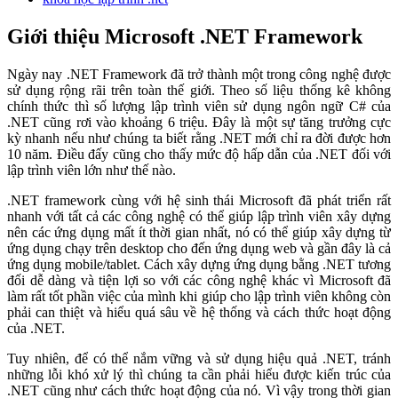
Giới thiệu Microsoft .NET Framework
Ngày nay .NET Framework đã trở thành một trong công nghệ được
sử dụng rộng rãi trên toàn thế giới. Theo số liệu thống kê không
chính thức thì số lượng lập trình viên sử dụng ngôn ngữ C# của
.NET cũng rơi vào khoảng 6 triệu. Đây là một sự tăng trưởng cực
kỳ nhanh nếu như chúng ta biết rằng .NET mới chỉ ra đời được hơn
10 năm. Điều đấy cũng cho thấy mức độ hấp dẫn của .NET đối với
lập trình viên lớn như thế nào.
.NET framework cùng với hệ sinh thái Microsoft đã phát triển rất
nhanh với tất cả các công nghệ có thể giúp lập trình viên xây dựng
nên các ứng dụng mất ít thời gian nhất, nó có thể giúp xây dựng từ
ứng dụng chạy trên desktop cho đến ứng dụng web và gần đây là cả
ứng dụng mobile/tablet. Cách xây dựng ứng dụng bằng .NET tương
đối dễ dàng và tiện lợi so với các công nghệ khác vì Microsoft đã
làm rất tốt phần việc của mình khi giúp cho lập trình viên không còn
phải can thiệt và hiểu quá sâu về hệ thống và cách thức hoạt động
của .NET.
Tuy nhiên, để có thể nắm vững và sử dụng hiệu quả .NET, tránh
những lỗi khó xử lý thì chúng ta cần phải hiểu được kiến trúc của
.NET cũng như cách thức hoạt động của nó. Vì vậy trong thời gian