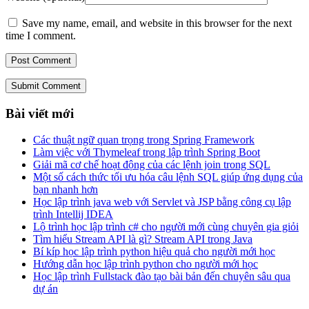
Save my name, email, and website in this browser for the next
time I comment.
Submit Comment
Bài viết mới
Các thuật ngữ quan trọng trong Spring Framework
Làm việc với Thymeleaf trong lập trình Spring Boot
Giải mã cơ chế hoạt động của các lệnh join trong SQL
Một số cách thức tối ưu hóa câu lệnh SQL giúp ứng dụng của
bạn nhanh hơn
Học lập trình java web với Servlet và JSP bằng công cụ lập
trình Intellij IDEA
Lộ trình học lập trình c# cho người mới cùng chuyên gia giỏi
Tìm hiểu Stream API là gì? Stream API trong Java
Bí kíp học lập trình python hiệu quả cho người mới học
Hướng dẫn học lập trình python cho người mới học
Học lập trình Fullstack đào tạo bài bản đến chuyên sâu qua
dự án