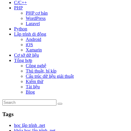
C/C++
PHP
PHP cơ bản
WordPress
Laravel
Python
Lập trình di động
Android
iOS
Xamarin
Cơ sở dữ liệu
Tổng hợp
Công nghệ
Thủ thuật, bí kíp
Cấu trúc dữ liệu giải thuật
Kiểm thử
Tài liệu
Blog
Tags
học lập trình .net
khóa học lập trình .net