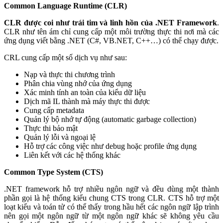
Common Language Runtime (CLR)
CLR được coi như trái tim và linh hồn của .NET Framework
.
CLR như tên ám chỉ cung cấp một môi trường thực thi nơi mà các
ứng dụng viết bằng .NET (C#, VB.NET, C++…) có thể chạy được.
CRL cung cấp một số dịch vụ như sau:
Nạp và thực thi chương trình
Phân chia vùng nhớ của ứng dụng
Xác minh tính an toàn của kiểu dữ liệu
Dịch mã IL thành mà máy thực thi được
Cung cấp metadata
Quản lý bộ nhớ tự động (automatic garbage collection)
Thực thi bảo mật
Quản lý lỗi và ngoại lệ
Hỗ trợ các công việc như debug hoặc profile ứng dụng
Liên kết với các hệ thống khác
Common Type System (CTS)
.NET framework hỗ trợ nhiều ngôn ngữ và đều dùng một thành
phần gọi là hệ thống kiểu chung CTS trong CLR. CTS hỗ trợ một
loạt kiểu và toán tử có thể thấy trong hầu hết các ngôn ngữ lập trình
nên gọi một ngôn ngữ từ một ngôn ngữ khác sẽ không yêu cầu