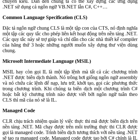
chuyển kiểu. Dẫn đến chúng ta có thể xây dựng các ứng dụng
.NET sử dụng cả ngôn ngữ VB.NET lẫn C#, C++…
Common Language Specification (CLS)
Đặc tả ngôn ngữ chung CLS là một tập con của CTS, nó định nghĩa
một tập các quy tắc cho phép liên kết hoạt động trên nền tảng .NET.
Các quy tắc này sẽ trợ giúp và chỉ dẫn cho các nhà thiết kế compiler
của hãng thứ 3 hoặc những người muốn xây dựng thư viện dùng
chung.
Microsoft Intermediate Language (MSIL)
MSIL hay còn gọi IL là một tập lệnh mà tất cả các chương trình
.NET được biên dịch thành. Nó trông hơi giống ngôn ngữ assembly
và nó chứa các lệnh để nạp, lưu trữ, khởi tạo, gọi các phương thức
trong chương trình. Khi chúng ta biên dịch một chương trình C#
hoặc bất kỳ chương trình nào được viết bởi ngôn ngữ tuân theo
CLS thì mã của nó sẽ là IL.
Managed Code
CLR chịu trách nhiệm quản lý việc thực thi mã được biên dịch trên
nền tảng .NET. Mã chạy được trên môi trường thực thi CLR được
gọi là managed code. Trình biên dịch tương thích với nền tảng .NET
sẽ tạo ra managed code. Managed code được tạo bởi C# chính là IL