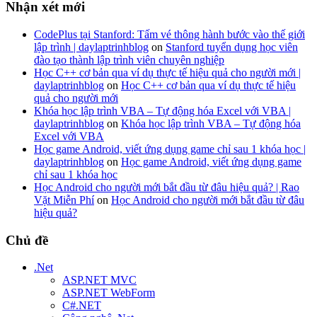
Nhận xét mới
CodePlus tại Stanford: Tấm vé thông hành bước vào thế giới
lập trình | daylaptrinhblog
on
Stanford tuyển dụng học viên
đào tạo thành lập trình viên chuyên nghiệp
Học C++ cơ bản qua ví dụ thực tế hiệu quả cho người mới |
daylaptrinhblog
on
Học C++ cơ bản qua ví dụ thực tế hiệu
quả cho người mới
Khóa học lập trình VBA – Tự động hóa Excel với VBA |
daylaptrinhblog
on
Khóa học lập trình VBA – Tự động hóa
Excel với VBA
Học game Android, viết ứng dụng game chỉ sau 1 khóa học |
daylaptrinhblog
on
Học game Android, viết ứng dụng game
chỉ sau 1 khóa học
Học Android cho người mới bắt đầu từ đâu hiệu quả? | Rao
Vặt Miễn Phí
on
Học Android cho người mới bắt đầu từ đâu
hiệu quả?
Chủ đề
.Net
ASP.NET MVC
ASP.NET WebForm
C#.NET