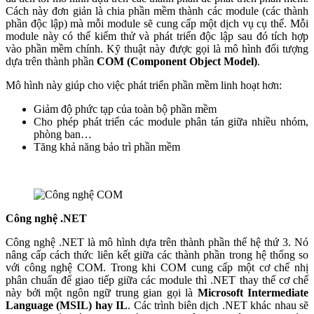
Cách này đơn giản là chia phần mềm thành các module (các thành
phần độc lập) mà mỗi module sẽ cung cấp một dịch vụ cụ thể. Mỗi
module này có thể kiểm thử và phát triển độc lập sau đó tích hợp
vào phần mềm chính. Kỹ thuật này được gọi là mô hình đối tượng
dựa trên thành phần
COM (Component Object Model)
.
Mô hình này giúp cho việc phát triển phần mềm linh hoạt hơn:
Giảm độ phức tạp của toàn bộ phần mềm
Cho phép phát triển các module phân tán giữa nhiều nhóm,
phòng ban…
Tăng khả năng bảo trì phần mềm
Công nghệ .NET
Công nghệ .NET là mô hình dựa trên thành phần thế hệ thứ 3. Nó
nâng cấp cách thức liên kết giữa các thành phần trong hệ thống so
với công nghệ COM. Trong khi COM cung cấp một cơ chế nhị
phân chuẩn để giao tiếp giữa các module thì .NET thay thế cơ chế
này bởi một ngôn ngữ trung gian gọi là
Microsoft Intermediate
Language (MSIL) hay IL
. Các trình biên dịch .NET khác nhau sẽ