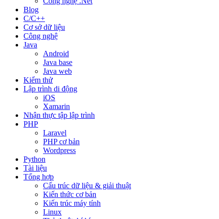
Công nghệ .Net
Blog
C/C++
Cơ sở dữ liệu
Công nghệ
Java
Android
Java base
Java web
Kiểm thử
Lập trình di động
iOS
Xamarin
Nhận thực tập lập trình
PHP
Laravel
PHP cơ bản
Wordpress
Python
Tài liệu
Tổng hợp
Cấu trúc dữ liệu & giải thuật
Kiến thức cơ bản
Kiến trúc máy tính
Linux