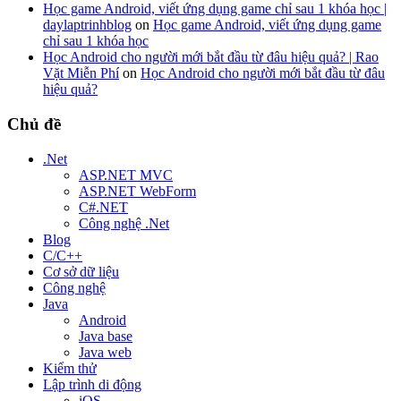
Học game Android, viết ứng dụng game chỉ sau 1 khóa học |
daylaptrinhblog
on
Học game Android, viết ứng dụng game
chỉ sau 1 khóa học
Học Android cho người mới bắt đầu từ đâu hiệu quả? | Rao
Vặt Miễn Phí
on
Học Android cho người mới bắt đầu từ đâu
hiệu quả?
Chủ đề
.Net
ASP.NET MVC
ASP.NET WebForm
C#.NET
Công nghệ .Net
Blog
C/C++
Cơ sở dữ liệu
Công nghệ
Java
Android
Java base
Java web
Kiểm thử
Lập trình di động
iOS