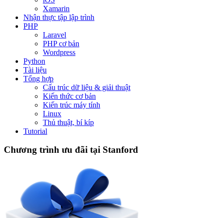
Xamarin
Nhận thực tập lập trình
PHP
Laravel
PHP cơ bản
Wordpress
Python
Tài liệu
Tổng hợp
Cấu trúc dữ liệu & giải thuật
Kiến thức cơ bản
Kiến trúc máy tính
Linux
Thủ thuật, bí kíp
Tutorial
Chương trình ưu đãi tại Stanford