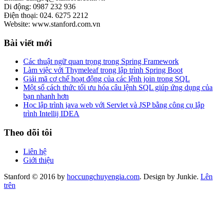
Di động: 0987 232 936
Điện thoại: 024. 6275 2212
Website: www.stanford.com.vn
Bài viết mới
Các thuật ngữ quan trọng trong Spring Framework
Làm việc với Thymeleaf trong lập trình Spring Boot
Giải mã cơ chế hoạt động của các lệnh join trong SQL
Một số cách thức tối ưu hóa câu lệnh SQL giúp ứng dụng của
bạn nhanh hơn
Học lập trình java web với Servlet và JSP bằng công cụ lập
trình Intellij IDEA
Theo dõi tôi
Liên hệ
Giới thiệu
Stanford © 2016 by
hoccungchuyengia.com
. Design by Junkie.
Lên
trên