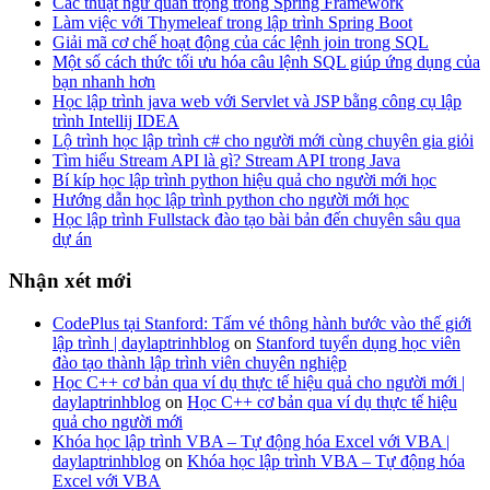
Các thuật ngữ quan trọng trong Spring Framework
Làm việc với Thymeleaf trong lập trình Spring Boot
Giải mã cơ chế hoạt động của các lệnh join trong SQL
Một số cách thức tối ưu hóa câu lệnh SQL giúp ứng dụng của
bạn nhanh hơn
Học lập trình java web với Servlet và JSP bằng công cụ lập
trình Intellij IDEA
Lộ trình học lập trình c# cho người mới cùng chuyên gia giỏi
Tìm hiểu Stream API là gì? Stream API trong Java
Bí kíp học lập trình python hiệu quả cho người mới học
Hướng dẫn học lập trình python cho người mới học
Học lập trình Fullstack đào tạo bài bản đến chuyên sâu qua
dự án
Nhận xét mới
CodePlus tại Stanford: Tấm vé thông hành bước vào thế giới
lập trình | daylaptrinhblog
on
Stanford tuyển dụng học viên
đào tạo thành lập trình viên chuyên nghiệp
Học C++ cơ bản qua ví dụ thực tế hiệu quả cho người mới |
daylaptrinhblog
on
Học C++ cơ bản qua ví dụ thực tế hiệu
quả cho người mới
Khóa học lập trình VBA – Tự động hóa Excel với VBA |
daylaptrinhblog
on
Khóa học lập trình VBA – Tự động hóa
Excel với VBA