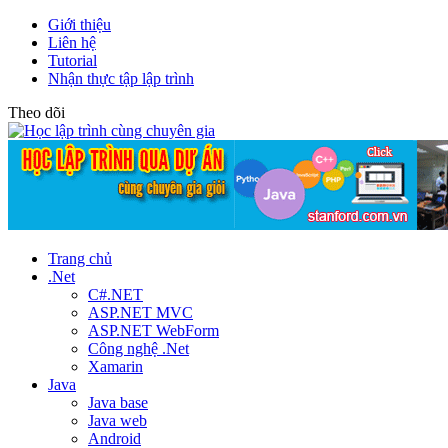
Giới thiệu
Liên hệ
Tutorial
Nhận thực tập lập trình
Theo dõi
Trang chủ
.Net
C#.NET
ASP.NET MVC
ASP.NET WebForm
Công nghệ .Net
Xamarin
Java
Java base
Java web
Android