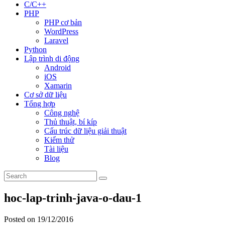
C/C++
PHP
PHP cơ bản
WordPress
Laravel
Python
Lập trình di động
Android
iOS
Xamarin
Cơ sở dữ liệu
Tổng hợp
Công nghệ
Thủ thuật, bí kíp
Cấu trúc dữ liệu giải thuật
Kiểm thử
Tài liệu
Blog
hoc-lap-trinh-java-o-dau-1
Posted on 19/12/2016