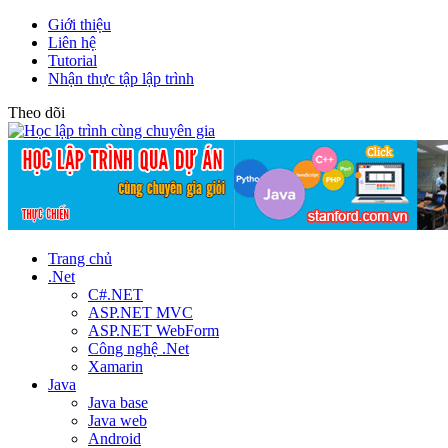
Giới thiệu
Liên hệ
Tutorial
Nhận thực tập lập trình
Theo dõi
Trang chủ
.Net
C#.NET
ASP.NET MVC
ASP.NET WebForm
Công nghệ .Net
Xamarin
Java
Java base
Java web
Android