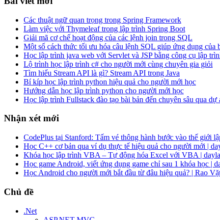
Bài viết mới
Các thuật ngữ quan trọng trong Spring Framework
Làm việc với Thymeleaf trong lập trình Spring Boot
Giải mã cơ chế hoạt động của các lệnh join trong SQL
Một số cách thức tối ưu hóa câu lệnh SQL giúp ứng dụng của
Học lập trình java web với Servlet và JSP bằng công cụ lập trìn
Lộ trình học lập trình c# cho người mới cùng chuyên gia giỏi
Tìm hiểu Stream API là gì? Stream API trong Java
Bí kíp học lập trình python hiệu quả cho người mới học
Hướng dẫn học lập trình python cho người mới học
Học lập trình Fullstack đào tạo bài bản đến chuyên sâu qua dự
Nhận xét mới
CodePlus tại Stanford: Tấm vé thông hành bước vào thế giới lập
Học C++ cơ bản qua ví dụ thực tế hiệu quả cho người mới | da
Khóa học lập trình VBA – Tự động hóa Excel với VBA | dayla
Học game Android, viết ứng dụng game chỉ sau 1 khóa học | d
Học Android cho người mới bắt đầu từ đâu hiệu quả? | Rao Vặ
Chủ đề
.Net
ASP.NET MVC