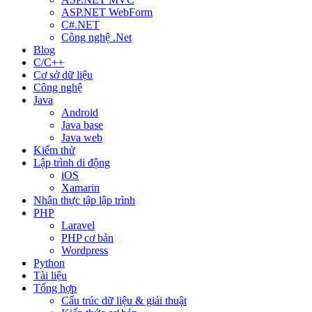
ASP.NET WebForm
C#.NET
Công nghệ .Net
Blog
C/C++
Cơ sở dữ liệu
Công nghệ
Java
Android
Java base
Java web
Kiểm thử
Lập trình di động
iOS
Xamarin
Nhận thực tập lập trình
PHP
Laravel
PHP cơ bản
Wordpress
Python
Tài liệu
Tổng hợp
Cấu trúc dữ liệu & giải thuật