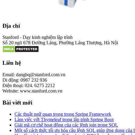
Địa chỉ
Stanford - Dạy kinh nghiệm lập trình
Số 20 ngõ 678 Đường Láng, Phường Láng Thượng, Hà Nội
Liên hệ
Email: dangbq@stanford.com.vn
Di động: 0987 232 936
Điện thoại: 024. 6275 2212
Website: www.stanford.com.vn
Bài viết mới
Các thuật ngữ quan trọng trong Spring Framework
Làm việc với Thymeleaf trong lập trình Spring Boot
Giải mã cơ chế hoạt động của các lệnh join trong SQL
Một số cách thức tối ưu hóa câu lệnh SQL giúp ứng dụng của