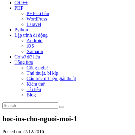
C/C++
PHP
PHP cơ bản
WordPress
Laravel
Python
Lập trình di động
Android
iOS
Xamarin
Cơ sở dữ liệu
Tổng hợp
Công nghệ
Thủ thuật, bí kíp
Cấu trúc dữ liệu giải thuật
Kiểm thử
Tài liệu
Blog
hoc-ios-cho-nguoi-moi-1
Posted on 27/12/2016