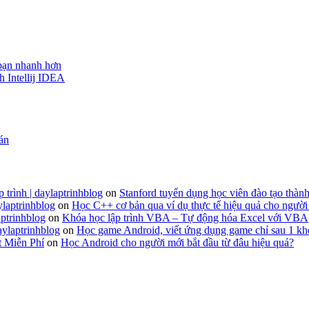
 bạn nhanh hơn
h Intellij IDEA
 án
 trình | daylaptrinhblog
on
Stanford tuyển dụng học viên đào tạo thành
ylaptrinhblog
on
Học C++ cơ bản qua ví dụ thực tế hiệu quả cho người
ptrinhblog
on
Khóa học lập trình VBA – Tự động hóa Excel với VBA
aylaptrinhblog
on
Học game Android, viết ứng dụng game chỉ sau 1 kh
t Miễn Phí
on
Học Android cho người mới bắt đầu từ đâu hiệu quả?