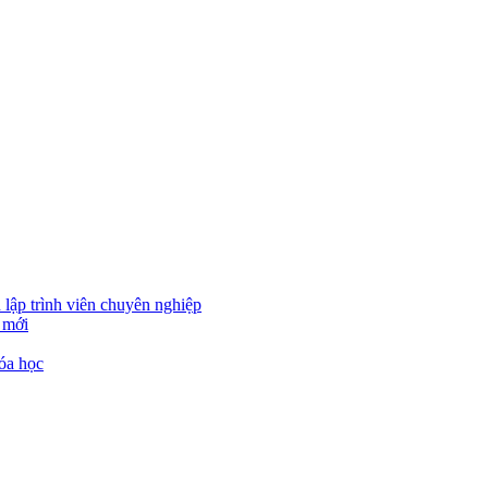
 lập trình viên chuyên nghiệp
 mới
óa học