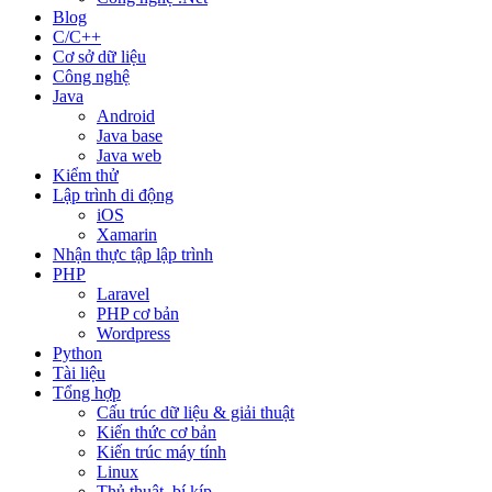
Blog
C/C++
Cơ sở dữ liệu
Công nghệ
Java
Android
Java base
Java web
Kiểm thử
Lập trình di động
iOS
Xamarin
Nhận thực tập lập trình
PHP
Laravel
PHP cơ bản
Wordpress
Python
Tài liệu
Tổng hợp
Cấu trúc dữ liệu & giải thuật
Kiến thức cơ bản
Kiến trúc máy tính
Linux
Thủ thuật, bí kíp