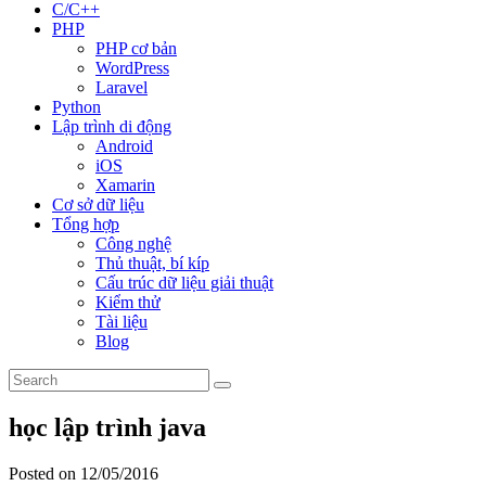
C/C++
PHP
PHP cơ bản
WordPress
Laravel
Python
Lập trình di động
Android
iOS
Xamarin
Cơ sở dữ liệu
Tổng hợp
Công nghệ
Thủ thuật, bí kíp
Cấu trúc dữ liệu giải thuật
Kiểm thử
Tài liệu
Blog
học lập trình java
Posted on 12/05/2016