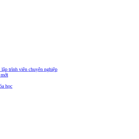
 lập trình viên chuyên nghiệp
 mới
óa học