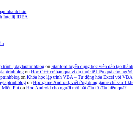
 bạn nhanh hơn
h Intellij IDEA
 án
 trình | daylaptrinhblog
on
Stanford tuyển dụng học viên đào tạo thành
ylaptrinhblog
on
Học C++ cơ bản qua ví dụ thực tế hiệu quả cho người
ptrinhblog
on
Khóa học lập trình VBA – Tự động hóa Excel với VBA
aylaptrinhblog
on
Học game Android, viết ứng dụng game chỉ sau 1 kh
t Miễn Phí
on
Học Android cho người mới bắt đầu từ đâu hiệu quả?