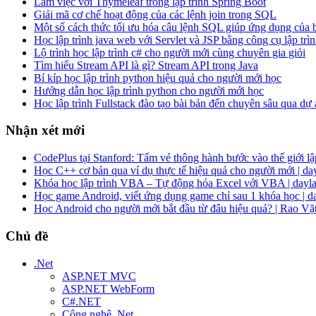
Làm việc với Thymeleaf trong lập trình Spring Boot
Giải mã cơ chế hoạt động của các lệnh join trong SQL
Một số cách thức tối ưu hóa câu lệnh SQL giúp ứng dụng của
Học lập trình java web với Servlet và JSP bằng công cụ lập trìn
Lộ trình học lập trình c# cho người mới cùng chuyên gia giỏi
Tìm hiểu Stream API là gì? Stream API trong Java
Bí kíp học lập trình python hiệu quả cho người mới học
Hướng dẫn học lập trình python cho người mới học
Học lập trình Fullstack đào tạo bài bản đến chuyên sâu qua dự
Nhận xét mới
CodePlus tại Stanford: Tấm vé thông hành bước vào thế giới lập
Học C++ cơ bản qua ví dụ thực tế hiệu quả cho người mới | da
Khóa học lập trình VBA – Tự động hóa Excel với VBA | dayla
Học game Android, viết ứng dụng game chỉ sau 1 khóa học | d
Học Android cho người mới bắt đầu từ đâu hiệu quả? | Rao Vặ
Chủ đề
.Net
ASP.NET MVC
ASP.NET WebForm
C#.NET
Công nghệ .Net