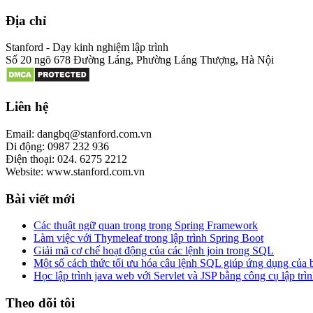
Địa chỉ
Stanford - Dạy kinh nghiệm lập trình
Số 20 ngõ 678 Đường Láng, Phường Láng Thượng, Hà Nội
Liên hệ
Email: dangbq@stanford.com.vn
Di động: 0987 232 936
Điện thoại: 024. 6275 2212
Website: www.stanford.com.vn
Bài viết mới
Các thuật ngữ quan trọng trong Spring Framework
Làm việc với Thymeleaf trong lập trình Spring Boot
Giải mã cơ chế hoạt động của các lệnh join trong SQL
Một số cách thức tối ưu hóa câu lệnh SQL giúp ứng dụng của
Học lập trình java web với Servlet và JSP bằng công cụ lập trìn
Theo dõi tôi