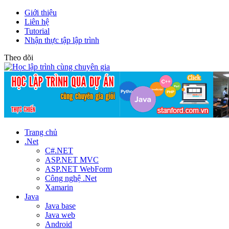
Giới thiệu
Liên hệ
Tutorial
Nhận thực tập lập trình
Theo dõi
Trang chủ
.Net
C#.NET
ASP.NET MVC
ASP.NET WebForm
Công nghệ .Net
Xamarin
Java
Java base
Java web
Android