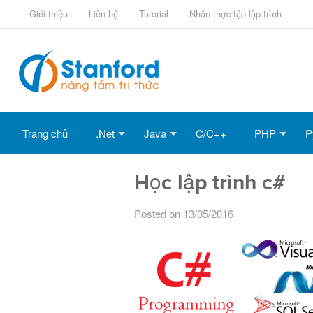
Giới thiệu
Liên hệ
Tutorial
Nhận thực tập lập trình
Trang chủ
.Net
Java
C/C++
PHP
P
Học lập trình c#
Posted on 13/05/2016