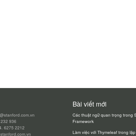
Bài viết mới
q@stanford.com.vn
Các thuật ngữ quan trọng trong 
 232 936
Framework
24. 6275 2212
Làm việc với Thymeleaf trong lập 
stanford.com.vn