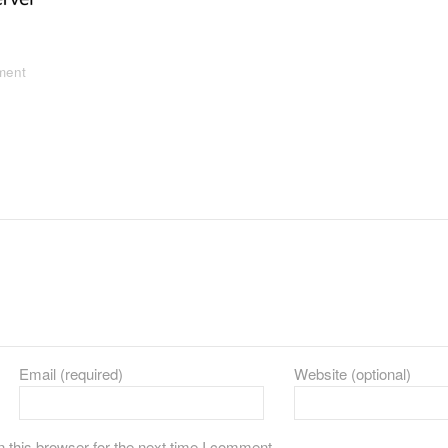
ment
Email (required)
Website (optional)
 this browser for the next time I comment.