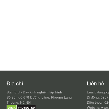
Địa chỉ
Liên hệ
Stanford - Dạy kinh nghiệm lập trình
Email: dangb
Số 20 ngõ 678 Đường Láng, Phường Láng
Di động: 0987
Thượng, Hà Nội
Điện thoại: 0
Website: www.