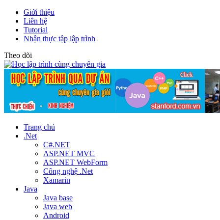
Giới thiệu
Liên hệ
Tutorial
Nhận thực tập lập trình
Theo dõi
Trang chủ
.Net
C#.NET
ASP.NET MVC
ASP.NET WebForm
Công nghệ .Net
Xamarin
Java
Java base
Java web
Android