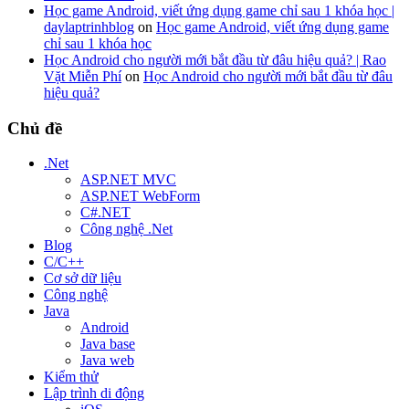
Học game Android, viết ứng dụng game chỉ sau 1 khóa học |
daylaptrinhblog
on
Học game Android, viết ứng dụng game
chỉ sau 1 khóa học
Học Android cho người mới bắt đầu từ đâu hiệu quả? | Rao
Vặt Miễn Phí
on
Học Android cho người mới bắt đầu từ đâu
hiệu quả?
Chủ đề
.Net
ASP.NET MVC
ASP.NET WebForm
C#.NET
Công nghệ .Net
Blog
C/C++
Cơ sở dữ liệu
Công nghệ
Java
Android
Java base
Java web
Kiểm thử
Lập trình di động