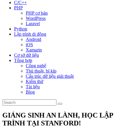
C/C++
PHP
PHP cơ bản
WordPress
Laravel
Python
Lập trình di động
Android
iOS
Xamarin
Cơ sở dữ liệu
Tổng hợp
Công nghệ
Thủ thuật, bí kíp
Cấu trúc dữ liệu giải thuật
Kiểm thử
Tài liệu
Blog
GIÁNG SINH AN LÀNH, HỌC LẬP
TRÌNH TẠI STANFORD!