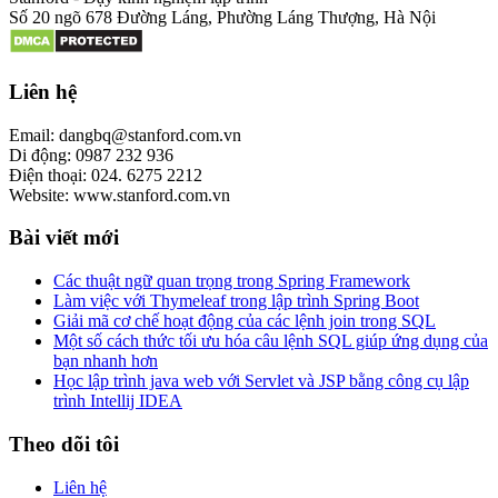
Số 20 ngõ 678 Đường Láng, Phường Láng Thượng, Hà Nội
Liên hệ
Email: dangbq@stanford.com.vn
Di động: 0987 232 936
Điện thoại: 024. 6275 2212
Website: www.stanford.com.vn
Bài viết mới
Các thuật ngữ quan trọng trong Spring Framework
Làm việc với Thymeleaf trong lập trình Spring Boot
Giải mã cơ chế hoạt động của các lệnh join trong SQL
Một số cách thức tối ưu hóa câu lệnh SQL giúp ứng dụng của
bạn nhanh hơn
Học lập trình java web với Servlet và JSP bằng công cụ lập
trình Intellij IDEA
Theo dõi tôi
Liên hệ