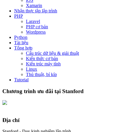
iOS
Xamarin
Nhận thực tập lập trình
PHP
Laravel
PHP cơ bản
Wordpress
Python
Tài liệu
Tổng hợp
Cấu trúc dữ liệu & giải thuật
Kiến thức cơ bản
Kiến trúc máy tính
Linux
Thủ thuật, bí kíp
Tutorial
Chương trình ưu đãi tại Stanford
Địa chỉ
Stanford - Dạy kinh nghiệm lập trình