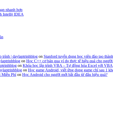
 bạn nhanh hơn
h Intellij IDEA
 án
 trình | daylaptrinhblog
on
Stanford tuyển dụng học viên đào tạo thành
ylaptrinhblog
on
Học C++ cơ bản qua ví dụ thực tế hiệu quả cho người
ptrinhblog
on
Khóa học lập trình VBA – Tự động hóa Excel với VBA
aylaptrinhblog
on
Học game Android, viết ứng dụng game chỉ sau 1 kh
t Miễn Phí
on
Học Android cho người mới bắt đầu từ đâu hiệu quả?