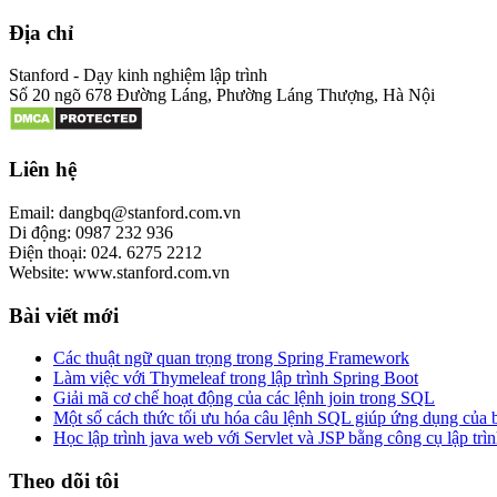
Địa chỉ
Stanford - Dạy kinh nghiệm lập trình
Số 20 ngõ 678 Đường Láng, Phường Láng Thượng, Hà Nội
Liên hệ
Email: dangbq@stanford.com.vn
Di động: 0987 232 936
Điện thoại: 024. 6275 2212
Website: www.stanford.com.vn
Bài viết mới
Các thuật ngữ quan trọng trong Spring Framework
Làm việc với Thymeleaf trong lập trình Spring Boot
Giải mã cơ chế hoạt động của các lệnh join trong SQL
Một số cách thức tối ưu hóa câu lệnh SQL giúp ứng dụng của
Học lập trình java web với Servlet và JSP bằng công cụ lập trìn
Theo dõi tôi