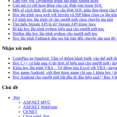
Làm việc với Thymeleaf trong lập trình Spring Boot
Giải mã cơ chế hoạt động của các lệnh join trong SQL
Một số cách thức tối ưu hóa câu lệnh SQL giúp ứng dụng của
Học lập trình java web với Servlet và JSP bằng công cụ lập trìn
Lộ trình học lập trình c# cho người mới cùng chuyên gia giỏi
Tìm hiểu Stream API là gì? Stream API trong Java
Bí kíp học lập trình python hiệu quả cho người mới học
Hướng dẫn học lập trình python cho người mới học
Học lập trình Fullstack đào tạo bài bản đến chuyên sâu qua dự
Nhận xét mới
CodePlus tại Stanford: Tấm vé thông hành bước vào thế giới lập
Học C++ cơ bản qua ví dụ thực tế hiệu quả cho người mới | da
Khóa học lập trình VBA – Tự động hóa Excel với VBA | dayla
Học game Android, viết ứng dụng game chỉ sau 1 khóa học | d
Học Android cho người mới bắt đầu từ đâu hiệu quả? | Rao Vặ
Chủ đề
.Net
ASP.NET MVC
ASP.NET WebForm
C#.NET
Công nghệ .Net