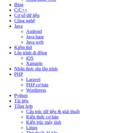
Blog
C/C++
Cơ sở dữ liệu
Công nghệ
Java
Android
Java base
Java web
Kiểm thử
Lập trình di động
iOS
Xamarin
Nhận thực tập lập trình
PHP
Laravel
PHP cơ bản
Wordpress
Python
Tài liệu
Tổng hợp
Cấu trúc dữ liệu & giải thuật
Kiến thức cơ bản
Kiến trúc máy tính
Linux
Thủ thuật, bí kíp