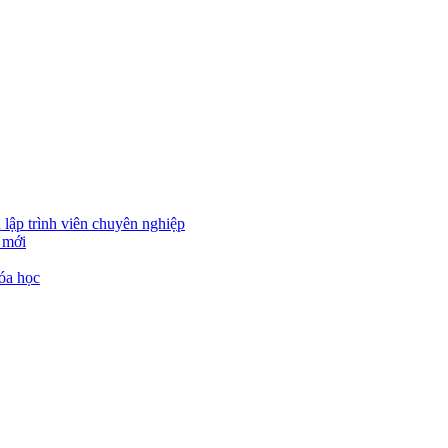
 lập trình viên chuyên nghiệp
 mới
óa học