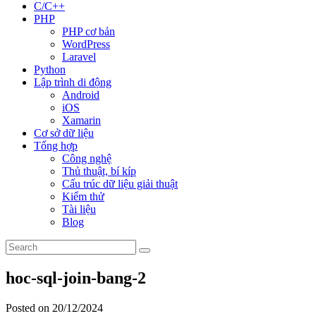
C/C++
PHP
PHP cơ bản
WordPress
Laravel
Python
Lập trình di động
Android
iOS
Xamarin
Cơ sở dữ liệu
Tổng hợp
Công nghệ
Thủ thuật, bí kíp
Cấu trúc dữ liệu giải thuật
Kiểm thử
Tài liệu
Blog
hoc-sql-join-bang-2
Posted on 20/12/2024