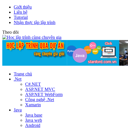
Giới thiệu
Liên hệ
Tutorial
Nhận thực tập lập trình
Theo dõi
Trang chủ
.Net
C#.NET
ASP.NET MVC
ASP.NET WebForm
Công nghệ .Net
Xamarin
Java
Java base
Java web
Android