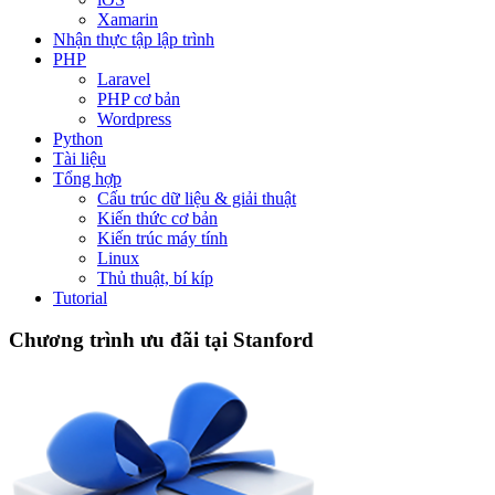
Xamarin
Nhận thực tập lập trình
PHP
Laravel
PHP cơ bản
Wordpress
Python
Tài liệu
Tổng hợp
Cấu trúc dữ liệu & giải thuật
Kiến thức cơ bản
Kiến trúc máy tính
Linux
Thủ thuật, bí kíp
Tutorial
Chương trình ưu đãi tại Stanford