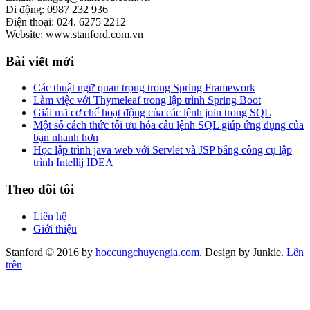
Di động: 0987 232 936
Điện thoại: 024. 6275 2212
Website: www.stanford.com.vn
Bài viết mới
Các thuật ngữ quan trọng trong Spring Framework
Làm việc với Thymeleaf trong lập trình Spring Boot
Giải mã cơ chế hoạt động của các lệnh join trong SQL
Một số cách thức tối ưu hóa câu lệnh SQL giúp ứng dụng của
bạn nhanh hơn
Học lập trình java web với Servlet và JSP bằng công cụ lập
trình Intellij IDEA
Theo dõi tôi
Liên hệ
Giới thiệu
Stanford © 2016 by
hoccungchuyengia.com
. Design by Junkie.
Lên
trên