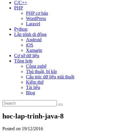
C/C++
PHP
PHP cơ bản
WordPress
Laravel
Python
Lập trình di động
Android
iOS
Xamarin
Cơ sở dữ liệu
Tổng hợp
Công nghệ
Thủ thuật, bí kíp
Cấu trúc dữ liệu giải thuật
Kiểm thử
Tài liệu
Blog
hoc-lap-trinh-java-8
Posted on 19/12/2016