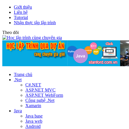
Giới thiệu
Liên hệ
Tutorial
Nhận thực tập lập trình
Theo dõi
Trang chủ
.Net
C#.NET
ASP.NET MVC
ASP.NET WebForm
Công nghệ .Net
Xamarin
Java
Java base
Java web
Android