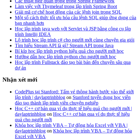
Các thuật ngữ quan trọng trong Spring Framework
Làm việc với Thymeleaf trong lập trình Spring Boot
Giải mã cơ chế hoạt động của các lệnh join trong SQL
Một số cách thức tối ưu hóa câu lệnh SQL giúp ứng dụng của
bạn nhanh hơn
Học lập trình java web với Servlet và JSP bằng công cụ lập
trình Intellij IDEA
Lộ trình học lập trình c# cho người mới cùng chuyên gia giỏi
Tìm hiểu Stream API là gì? Stream API trong Java
Bí kíp học lập trình python hiệu quả cho người mới học
Hướng dẫn học lập trình python cho người mới học
Học lập trình Fullstack đào tạo bài bản đến chuyên sâu qua
dự án
Nhận xét mới
CodePlus tại Stanford: Tấm vé thông hành bước vào thế giới
lập trình | daylaptrinhblog
on
Stanford tuyển dụng học viên
đào tạo thành lập trình viên chuyên nghiệp
Học C++ cơ bản qua ví dụ thực tế hiệu quả cho người mới |
daylaptrinhblog
on
Học C++ cơ bản qua ví dụ thực tế hiệu
quả cho người mới
Khóa học lập trình VBA – Tự động hóa Excel với VBA |
daylaptrinhblog
on
Khóa học lập trình VBA – Tự động hóa
Excel với VBA