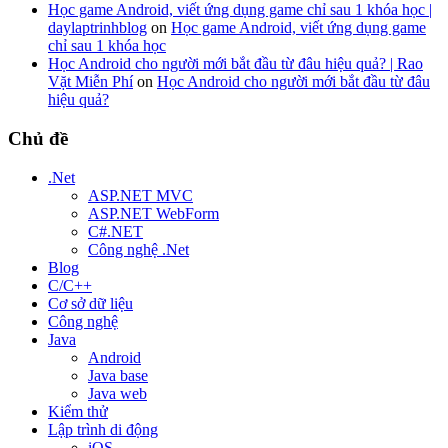
Học game Android, viết ứng dụng game chỉ sau 1 khóa học |
daylaptrinhblog
on
Học game Android, viết ứng dụng game
chỉ sau 1 khóa học
Học Android cho người mới bắt đầu từ đâu hiệu quả? | Rao
Vặt Miễn Phí
on
Học Android cho người mới bắt đầu từ đâu
hiệu quả?
Chủ đề
.Net
ASP.NET MVC
ASP.NET WebForm
C#.NET
Công nghệ .Net
Blog
C/C++
Cơ sở dữ liệu
Công nghệ
Java
Android
Java base
Java web
Kiểm thử
Lập trình di động
iOS