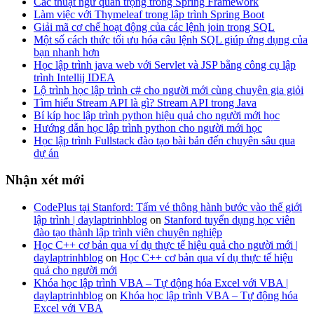
Các thuật ngữ quan trọng trong Spring Framework
Làm việc với Thymeleaf trong lập trình Spring Boot
Giải mã cơ chế hoạt động của các lệnh join trong SQL
Một số cách thức tối ưu hóa câu lệnh SQL giúp ứng dụng của
bạn nhanh hơn
Học lập trình java web với Servlet và JSP bằng công cụ lập
trình Intellij IDEA
Lộ trình học lập trình c# cho người mới cùng chuyên gia giỏi
Tìm hiểu Stream API là gì? Stream API trong Java
Bí kíp học lập trình python hiệu quả cho người mới học
Hướng dẫn học lập trình python cho người mới học
Học lập trình Fullstack đào tạo bài bản đến chuyên sâu qua
dự án
Nhận xét mới
CodePlus tại Stanford: Tấm vé thông hành bước vào thế giới
lập trình | daylaptrinhblog
on
Stanford tuyển dụng học viên
đào tạo thành lập trình viên chuyên nghiệp
Học C++ cơ bản qua ví dụ thực tế hiệu quả cho người mới |
daylaptrinhblog
on
Học C++ cơ bản qua ví dụ thực tế hiệu
quả cho người mới
Khóa học lập trình VBA – Tự động hóa Excel với VBA |
daylaptrinhblog
on
Khóa học lập trình VBA – Tự động hóa
Excel với VBA