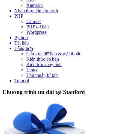
Xamarin
Nhận thực tập lập trình
PHP
Laravel
PHP cơ bản
Wordpress
Python
Tài liệu
Tổng hợp
Cấu trúc dữ liệu & giải thuật
Kiến thức cơ bản
Kiến trúc máy tính
Linux
Thủ thuật, bí kíp
Tutorial
Chương trình ưu đãi tại Stanford