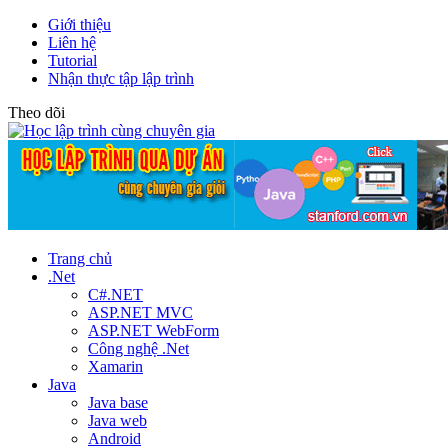
Giới thiệu
Liên hệ
Tutorial
Nhận thực tập lập trình
Theo dõi
Trang chủ
.Net
C#.NET
ASP.NET MVC
ASP.NET WebForm
Công nghệ .Net
Xamarin
Java
Java base
Java web
Android