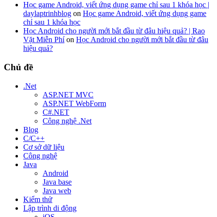
Học game Android, viết ứng dụng game chỉ sau 1 khóa học |
daylaptrinhblog
on
Học game Android, viết ứng dụng game
chỉ sau 1 khóa học
Học Android cho người mới bắt đầu từ đâu hiệu quả? | Rao
Vặt Miễn Phí
on
Học Android cho người mới bắt đầu từ đâu
hiệu quả?
Chủ đề
.Net
ASP.NET MVC
ASP.NET WebForm
C#.NET
Công nghệ .Net
Blog
C/C++
Cơ sở dữ liệu
Công nghệ
Java
Android
Java base
Java web
Kiểm thử
Lập trình di động
iOS