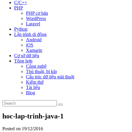
C/C++
PHP
PHP cơ bản
WordPress
Laravel
Python
Lập trình di động
Android
iOS
Xamarin
Cơ sở dữ liệu
Tổng hợp
Công nghệ
Thủ thuật, bí kíp
Cấu trúc dữ liệu giải thuật
Kiểm thử
Tài liệu
Blog
hoc-lap-trinh-java-1
Posted on 19/12/2016