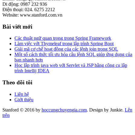
Di động: 0987 232 936
Điện thoại: 024. 6275 2212
Website: www.stanford.com.vn
Bài viết mới
Các thuật ngữ quan trọng trong Spring Framework
Làm việc với Thymeleaf trong lập trình Spring Boot
Giải mã cơ chế hoạt động của các lệnh join trong SQL
Một số cách thức tối ưu hóa câu lệnh SQL giúp ứng dụng của
bạn nhanh hơn
Học lập trình java web với Servlet và JSP bằng công cụ lập
trình Intellij IDEA
Theo dõi tôi
Liên hệ
Giới thiệu
Stanford © 2016 by
hoccungchuyengia.com
. Design by Junkie.
Lên
trên