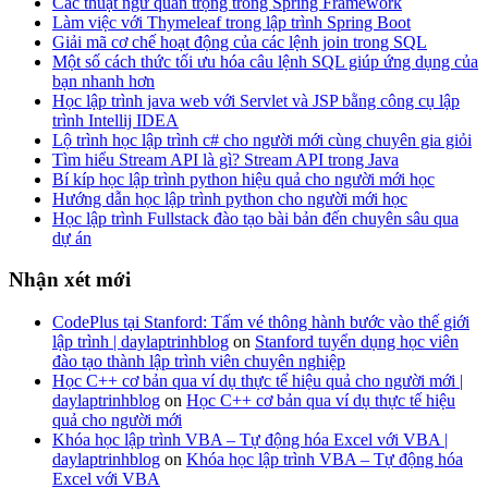
Các thuật ngữ quan trọng trong Spring Framework
Làm việc với Thymeleaf trong lập trình Spring Boot
Giải mã cơ chế hoạt động của các lệnh join trong SQL
Một số cách thức tối ưu hóa câu lệnh SQL giúp ứng dụng của
bạn nhanh hơn
Học lập trình java web với Servlet và JSP bằng công cụ lập
trình Intellij IDEA
Lộ trình học lập trình c# cho người mới cùng chuyên gia giỏi
Tìm hiểu Stream API là gì? Stream API trong Java
Bí kíp học lập trình python hiệu quả cho người mới học
Hướng dẫn học lập trình python cho người mới học
Học lập trình Fullstack đào tạo bài bản đến chuyên sâu qua
dự án
Nhận xét mới
CodePlus tại Stanford: Tấm vé thông hành bước vào thế giới
lập trình | daylaptrinhblog
on
Stanford tuyển dụng học viên
đào tạo thành lập trình viên chuyên nghiệp
Học C++ cơ bản qua ví dụ thực tế hiệu quả cho người mới |
daylaptrinhblog
on
Học C++ cơ bản qua ví dụ thực tế hiệu
quả cho người mới
Khóa học lập trình VBA – Tự động hóa Excel với VBA |
daylaptrinhblog
on
Khóa học lập trình VBA – Tự động hóa
Excel với VBA