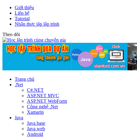
Giới thiệu
Liên hệ
Tutorial
Nhận thực tập lập trình
Theo dõi
Trang chủ
.Net
C#.NET
ASP.NET MVC
ASP.NET WebForm
Công nghệ .Net
Xamarin
Java
Java base
Java web
Android