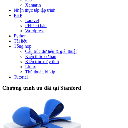
Xamarin
Nhận thực tập lập trình
PHP
Laravel
PHP cơ bản
Wordpress
Python
Tài liệu
Tổng hợp
Cấu trúc dữ liệu & giải thuật
Kiến thức cơ bản
Kiến trúc máy tính
Linux
Thủ thuật, bí kíp
Tutorial
Chương trình ưu đãi tại Stanford