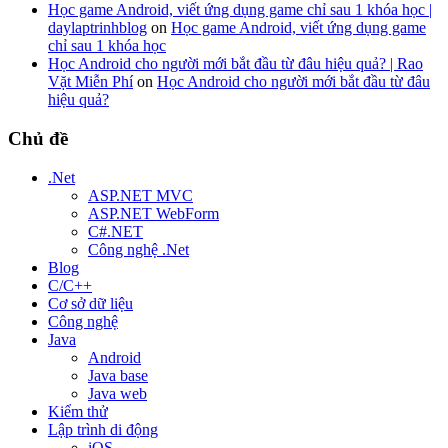
Học game Android, viết ứng dụng game chỉ sau 1 khóa học |
daylaptrinhblog
on
Học game Android, viết ứng dụng game
chỉ sau 1 khóa học
Học Android cho người mới bắt đầu từ đâu hiệu quả? | Rao
Vặt Miễn Phí
on
Học Android cho người mới bắt đầu từ đâu
hiệu quả?
Chủ đề
.Net
ASP.NET MVC
ASP.NET WebForm
C#.NET
Công nghệ .Net
Blog
C/C++
Cơ sở dữ liệu
Công nghệ
Java
Android
Java base
Java web
Kiểm thử
Lập trình di động
iOS