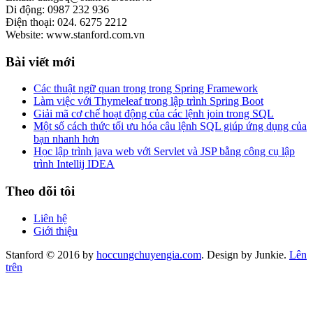
Di động: 0987 232 936
Điện thoại: 024. 6275 2212
Website: www.stanford.com.vn
Bài viết mới
Các thuật ngữ quan trọng trong Spring Framework
Làm việc với Thymeleaf trong lập trình Spring Boot
Giải mã cơ chế hoạt động của các lệnh join trong SQL
Một số cách thức tối ưu hóa câu lệnh SQL giúp ứng dụng của
bạn nhanh hơn
Học lập trình java web với Servlet và JSP bằng công cụ lập
trình Intellij IDEA
Theo dõi tôi
Liên hệ
Giới thiệu
Stanford © 2016 by
hoccungchuyengia.com
. Design by Junkie.
Lên
trên