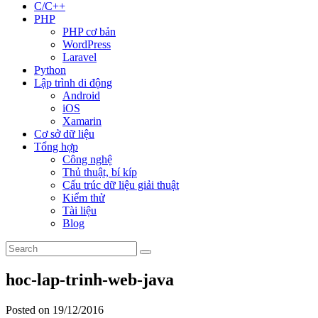
C/C++
PHP
PHP cơ bản
WordPress
Laravel
Python
Lập trình di động
Android
iOS
Xamarin
Cơ sở dữ liệu
Tổng hợp
Công nghệ
Thủ thuật, bí kíp
Cấu trúc dữ liệu giải thuật
Kiểm thử
Tài liệu
Blog
hoc-lap-trinh-web-java
Posted on 19/12/2016