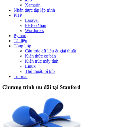
Xamarin
Nhận thực tập lập trình
PHP
Laravel
PHP cơ bản
Wordpress
Python
Tài liệu
Tổng hợp
Cấu trúc dữ liệu & giải thuật
Kiến thức cơ bản
Kiến trúc máy tính
Linux
Thủ thuật, bí kíp
Tutorial
Chương trình ưu đãi tại Stanford