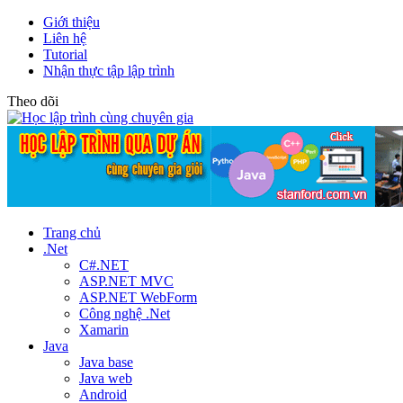
Giới thiệu
Liên hệ
Tutorial
Nhận thực tập lập trình
Theo dõi
Trang chủ
.Net
C#.NET
ASP.NET MVC
ASP.NET WebForm
Công nghệ .Net
Xamarin
Java
Java base
Java web
Android