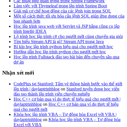
Các thuật ngữ quan trọng trong Spring Framework
Làm việc với Thymeleaf trong lập trình Spring Boot
Giải mã cơ chế hoạt động của các lệnh join trong SQL
Một số cách thức tối ưu hóa câu lệnh SQL giúp ứng dụng của
bạn nhanh hơn
Học lập trình java web với Servlet và JSP bằng công cụ lập
trình Intellij IDEA
Lộ trình học lập trình c# cho người mới cùng chuyên gia giỏi
Tìm hiểu Stream API là gì? Stream API trong Java
Bí kíp học lập trình python hiệu quả cho người mới học
Hướng dẫn học lập trình python cho người mới học
Học lập trình Fullstack đào tạo bài bản đến chuyên sâu qua
dự án
Nhận xét mới
CodePlus tại Stanford: Tấm vé thông hành bước vào thế giới
lập trình | daylaptrinhblog
on
Stanford tuyển dụng học viên
đào tạo thành lập trình viên chuyên nghiệp
Học C++ cơ bản qua ví dụ thực tế hiệu quả cho người mới |
daylaptrinhblog
on
Học C++ cơ bản qua ví dụ thực tế hiệu
quả cho người mới
Khóa học lập trình VBA – Tự động hóa Excel với VBA |
daylaptrinhblog
on
Khóa học lập trình VBA – Tự động hóa
Excel với VBA