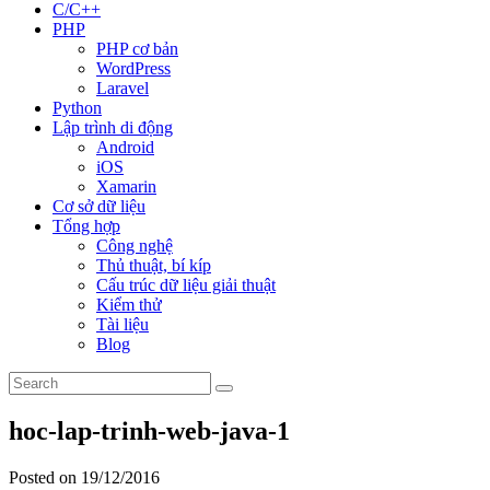
C/C++
PHP
PHP cơ bản
WordPress
Laravel
Python
Lập trình di động
Android
iOS
Xamarin
Cơ sở dữ liệu
Tổng hợp
Công nghệ
Thủ thuật, bí kíp
Cấu trúc dữ liệu giải thuật
Kiểm thử
Tài liệu
Blog
hoc-lap-trinh-web-java-1
Posted on 19/12/2016