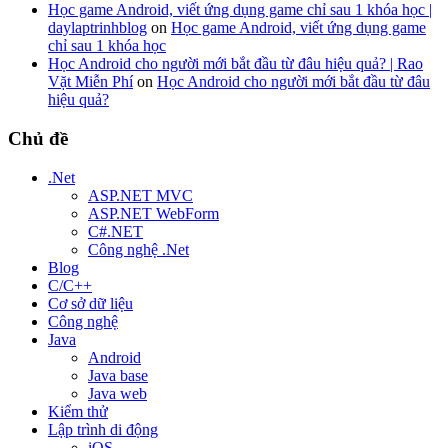
Học game Android, viết ứng dụng game chỉ sau 1 khóa học |
daylaptrinhblog
on
Học game Android, viết ứng dụng game
chỉ sau 1 khóa học
Học Android cho người mới bắt đầu từ đâu hiệu quả? | Rao
Vặt Miễn Phí
on
Học Android cho người mới bắt đầu từ đâu
hiệu quả?
Chủ đề
.Net
ASP.NET MVC
ASP.NET WebForm
C#.NET
Công nghệ .Net
Blog
C/C++
Cơ sở dữ liệu
Công nghệ
Java
Android
Java base
Java web
Kiểm thử
Lập trình di động
iOS