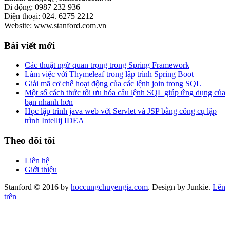
Di động: 0987 232 936
Điện thoại: 024. 6275 2212
Website: www.stanford.com.vn
Bài viết mới
Các thuật ngữ quan trọng trong Spring Framework
Làm việc với Thymeleaf trong lập trình Spring Boot
Giải mã cơ chế hoạt động của các lệnh join trong SQL
Một số cách thức tối ưu hóa câu lệnh SQL giúp ứng dụng của
bạn nhanh hơn
Học lập trình java web với Servlet và JSP bằng công cụ lập
trình Intellij IDEA
Theo dõi tôi
Liên hệ
Giới thiệu
Stanford © 2016 by
hoccungchuyengia.com
. Design by Junkie.
Lên
trên