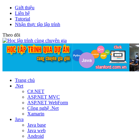
Giới thiệu
Liên hệ
Tutorial
Nhận thực tập lập trình
Theo dõi
Trang chủ
.Net
C#.NET
ASP.NET MVC
ASP.NET WebForm
Công nghệ .Net
Xamarin
Java
Java base
Java web
Android