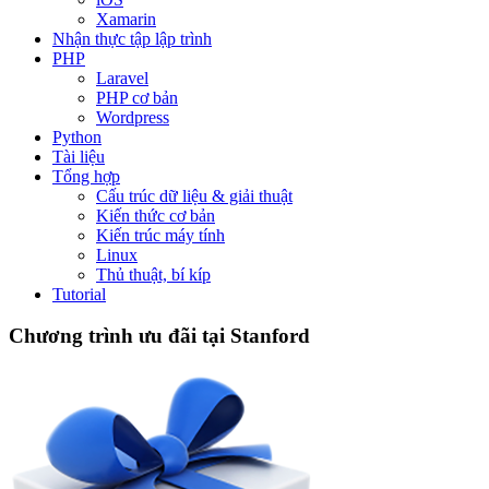
Xamarin
Nhận thực tập lập trình
PHP
Laravel
PHP cơ bản
Wordpress
Python
Tài liệu
Tổng hợp
Cấu trúc dữ liệu & giải thuật
Kiến thức cơ bản
Kiến trúc máy tính
Linux
Thủ thuật, bí kíp
Tutorial
Chương trình ưu đãi tại Stanford