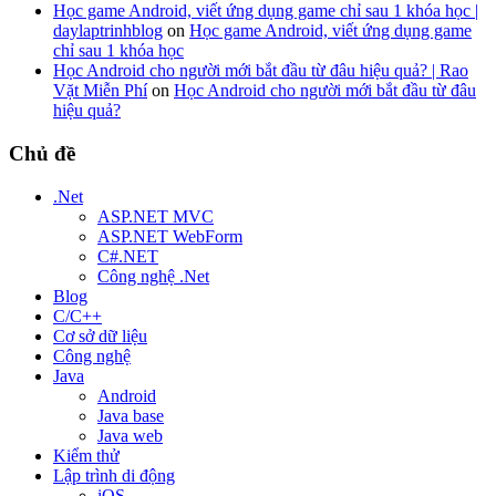
Học game Android, viết ứng dụng game chỉ sau 1 khóa học |
daylaptrinhblog
on
Học game Android, viết ứng dụng game
chỉ sau 1 khóa học
Học Android cho người mới bắt đầu từ đâu hiệu quả? | Rao
Vặt Miễn Phí
on
Học Android cho người mới bắt đầu từ đâu
hiệu quả?
Chủ đề
.Net
ASP.NET MVC
ASP.NET WebForm
C#.NET
Công nghệ .Net
Blog
C/C++
Cơ sở dữ liệu
Công nghệ
Java
Android
Java base
Java web
Kiểm thử
Lập trình di động
iOS