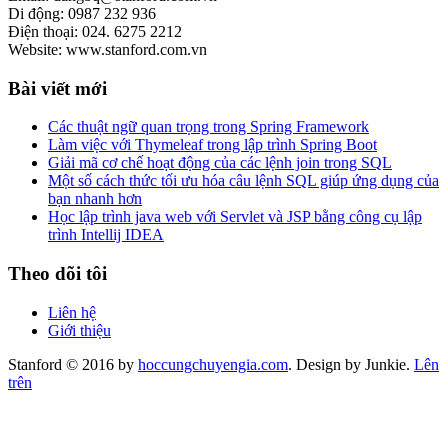
Di động: 0987 232 936
Điện thoại: 024. 6275 2212
Website: www.stanford.com.vn
Bài viết mới
Các thuật ngữ quan trọng trong Spring Framework
Làm việc với Thymeleaf trong lập trình Spring Boot
Giải mã cơ chế hoạt động của các lệnh join trong SQL
Một số cách thức tối ưu hóa câu lệnh SQL giúp ứng dụng của
bạn nhanh hơn
Học lập trình java web với Servlet và JSP bằng công cụ lập
trình Intellij IDEA
Theo dõi tôi
Liên hệ
Giới thiệu
Stanford © 2016 by
hoccungchuyengia.com
. Design by Junkie.
Lên
trên