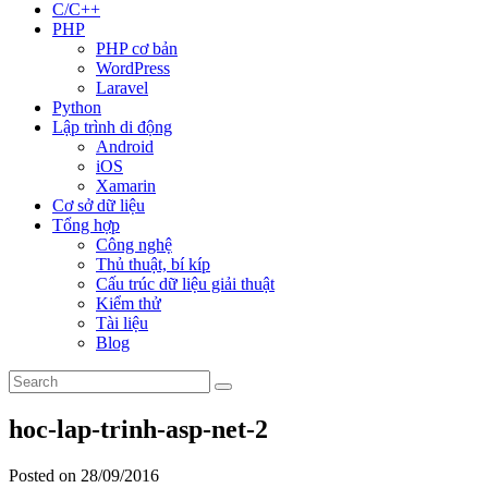
C/C++
PHP
PHP cơ bản
WordPress
Laravel
Python
Lập trình di động
Android
iOS
Xamarin
Cơ sở dữ liệu
Tổng hợp
Công nghệ
Thủ thuật, bí kíp
Cấu trúc dữ liệu giải thuật
Kiểm thử
Tài liệu
Blog
hoc-lap-trinh-asp-net-2
Posted on 28/09/2016