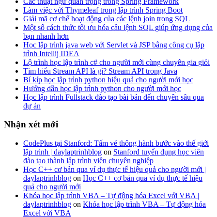
Các thuật ngữ quan trọng trong Spring Framework
Làm việc với Thymeleaf trong lập trình Spring Boot
Giải mã cơ chế hoạt động của các lệnh join trong SQL
Một số cách thức tối ưu hóa câu lệnh SQL giúp ứng dụng của
bạn nhanh hơn
Học lập trình java web với Servlet và JSP bằng công cụ lập
trình Intellij IDEA
Lộ trình học lập trình c# cho người mới cùng chuyên gia giỏi
Tìm hiểu Stream API là gì? Stream API trong Java
Bí kíp học lập trình python hiệu quả cho người mới học
Hướng dẫn học lập trình python cho người mới học
Học lập trình Fullstack đào tạo bài bản đến chuyên sâu qua
dự án
Nhận xét mới
CodePlus tại Stanford: Tấm vé thông hành bước vào thế giới
lập trình | daylaptrinhblog
on
Stanford tuyển dụng học viên
đào tạo thành lập trình viên chuyên nghiệp
Học C++ cơ bản qua ví dụ thực tế hiệu quả cho người mới |
daylaptrinhblog
on
Học C++ cơ bản qua ví dụ thực tế hiệu
quả cho người mới
Khóa học lập trình VBA – Tự động hóa Excel với VBA |
daylaptrinhblog
on
Khóa học lập trình VBA – Tự động hóa
Excel với VBA