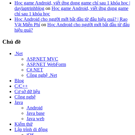
Học game Android, viết ứng dụng game chỉ sau 1 khóa học |
daylaptrinhblog
on
Học game Android, viết ứng dụng game
chỉ sau 1 khóa học
Học Android cho người mới bắt đầu từ đâu hiệu quả? | Rao
Vặt Miễn Phí
on
Học Android cho người mới bắt đầu từ đâu
hiệu quả?
Chủ đề
.Net
ASP.NET MVC
ASP.NET WebForm
C#.NET
Công nghệ .Net
Blog
C/C++
Cơ sở dữ liệu
Công nghệ
Java
Android
Java base
Java web
Kiểm thử
Lập trình di động
iOS