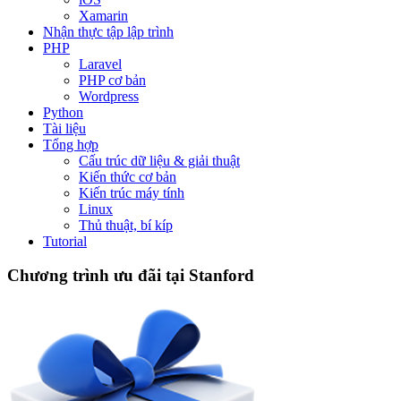
Xamarin
Nhận thực tập lập trình
PHP
Laravel
PHP cơ bản
Wordpress
Python
Tài liệu
Tổng hợp
Cấu trúc dữ liệu & giải thuật
Kiến thức cơ bản
Kiến trúc máy tính
Linux
Thủ thuật, bí kíp
Tutorial
Chương trình ưu đãi tại Stanford