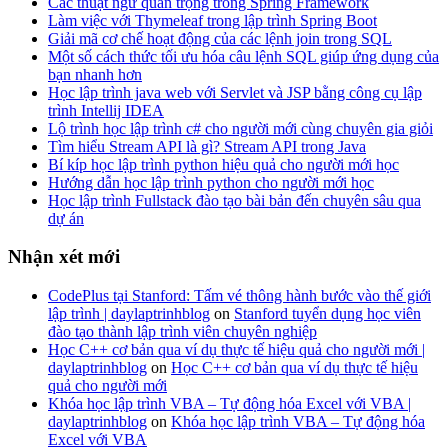
Các thuật ngữ quan trọng trong Spring Framework
Làm việc với Thymeleaf trong lập trình Spring Boot
Giải mã cơ chế hoạt động của các lệnh join trong SQL
Một số cách thức tối ưu hóa câu lệnh SQL giúp ứng dụng của
bạn nhanh hơn
Học lập trình java web với Servlet và JSP bằng công cụ lập
trình Intellij IDEA
Lộ trình học lập trình c# cho người mới cùng chuyên gia giỏi
Tìm hiểu Stream API là gì? Stream API trong Java
Bí kíp học lập trình python hiệu quả cho người mới học
Hướng dẫn học lập trình python cho người mới học
Học lập trình Fullstack đào tạo bài bản đến chuyên sâu qua
dự án
Nhận xét mới
CodePlus tại Stanford: Tấm vé thông hành bước vào thế giới
lập trình | daylaptrinhblog
on
Stanford tuyển dụng học viên
đào tạo thành lập trình viên chuyên nghiệp
Học C++ cơ bản qua ví dụ thực tế hiệu quả cho người mới |
daylaptrinhblog
on
Học C++ cơ bản qua ví dụ thực tế hiệu
quả cho người mới
Khóa học lập trình VBA – Tự động hóa Excel với VBA |
daylaptrinhblog
on
Khóa học lập trình VBA – Tự động hóa
Excel với VBA