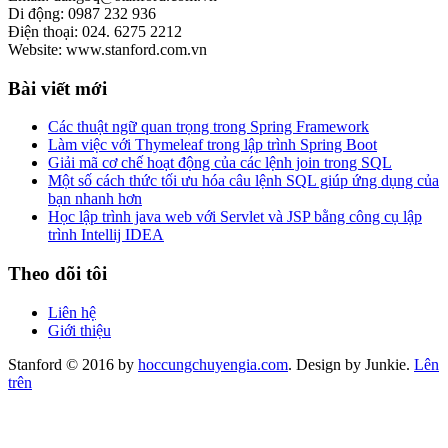
Di động: 0987 232 936
Điện thoại: 024. 6275 2212
Website: www.stanford.com.vn
Bài viết mới
Các thuật ngữ quan trọng trong Spring Framework
Làm việc với Thymeleaf trong lập trình Spring Boot
Giải mã cơ chế hoạt động của các lệnh join trong SQL
Một số cách thức tối ưu hóa câu lệnh SQL giúp ứng dụng của
bạn nhanh hơn
Học lập trình java web với Servlet và JSP bằng công cụ lập
trình Intellij IDEA
Theo dõi tôi
Liên hệ
Giới thiệu
Stanford © 2016 by
hoccungchuyengia.com
. Design by Junkie.
Lên
trên