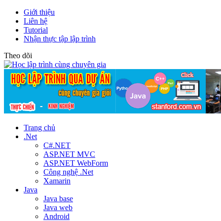
Giới thiệu
Liên hệ
Tutorial
Nhận thực tập lập trình
Theo dõi
Trang chủ
.Net
C#.NET
ASP.NET MVC
ASP.NET WebForm
Công nghệ .Net
Xamarin
Java
Java base
Java web
Android