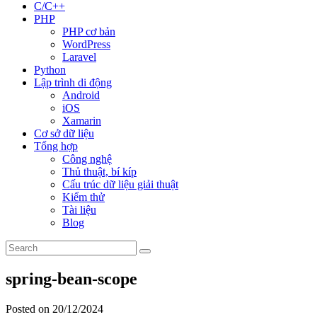
C/C++
PHP
PHP cơ bản
WordPress
Laravel
Python
Lập trình di động
Android
iOS
Xamarin
Cơ sở dữ liệu
Tổng hợp
Công nghệ
Thủ thuật, bí kíp
Cấu trúc dữ liệu giải thuật
Kiểm thử
Tài liệu
Blog
spring-bean-scope
Posted on 20/12/2024