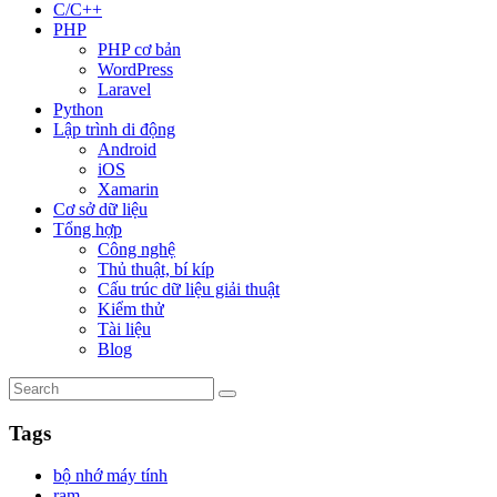
C/C++
PHP
PHP cơ bản
WordPress
Laravel
Python
Lập trình di động
Android
iOS
Xamarin
Cơ sở dữ liệu
Tổng hợp
Công nghệ
Thủ thuật, bí kíp
Cấu trúc dữ liệu giải thuật
Kiểm thử
Tài liệu
Blog
Tags
bộ nhớ máy tính
ram