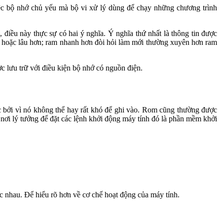
ệc bộ nhớ chủ yếu mà bộ vi xử lý dùng để chạy những chương trình
iều này thực sự có hai ý nghĩa. Ý nghĩa thứ nhất là thông tin được
giây hoặc lâu hơn; ram nhanh hơn đòi hỏi làm mới thường xuyên hơn ram
ợc lưu trữ với điều kiện bộ nhớ có nguồn điện.
ọc bởi vì nó không thể hay rất khó để ghi vào. Rom cũng thường được
 nơi lý tưởng để đặt các lệnh khởi động máy tính đó là phần mềm khởi
 nhau. Để hiểu rõ hơn về cơ chế hoạt động của máy tính.