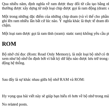
Qua nhiều năm, định nghĩa về ram được thay đổi từ cấu tạo bằng 
thường được xây dựng từ một loại chip được gọi là ram động (dram:
Một trong những đặc điểm của những chip dram (và vì thế cho phần l
ghi lên ram nhiều lần bất cứ lúc nào. Ý nghĩa khác là thực tế dram 
chậm.
Một loại ram được gọi là ram tĩnh (sram): static ram) không yêu cầu 
ROM
Bộ nhớ chỉ đọc (Rom: Read Only Memory), là một loại bộ nhớ có thể 
xem như bộ nhớ ổn định bởi vì bất kỳ dữ liệu nào được lưu trữ trong
động hệ thống.
Sau đây là sự khác nhau giữa bộ nhớ RAM và ROM:
Hy vọng qua bài viết này sẽ giúp bạn hiểu rõ hơn về bộ nhớ trong m
No related posts.