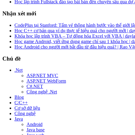
Học lập trình Fullstack đào tạo bài bản đến chuyên sâu qua dự
Nhận xét mới
CodePlus tại Stanford: Tấm vé thông hành bước vào thế giới lập
Học C++ cơ bản qua ví dụ thực tế hiệu quả cho người mới | da
Khóa học lập trình VBA – Tự động hóa Excel với VBA | dayla
Học game Android, viết ứng dụng game chỉ sau 1 khóa học | d
Học Android cho người mới bắt đầu từ đâu hiệu quả? | Rao Vặ
Chủ đề
.Net
ASP.NET MVC
ASP.NET WebForm
C#.NET
Công nghệ .Net
Blog
C/C++
Cơ sở dữ liệu
Công nghệ
Java
Android
Java base