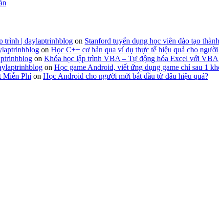
 án
 trình | daylaptrinhblog
on
Stanford tuyển dụng học viên đào tạo thành
ylaptrinhblog
on
Học C++ cơ bản qua ví dụ thực tế hiệu quả cho người
ptrinhblog
on
Khóa học lập trình VBA – Tự động hóa Excel với VBA
aylaptrinhblog
on
Học game Android, viết ứng dụng game chỉ sau 1 kh
t Miễn Phí
on
Học Android cho người mới bắt đầu từ đâu hiệu quả?