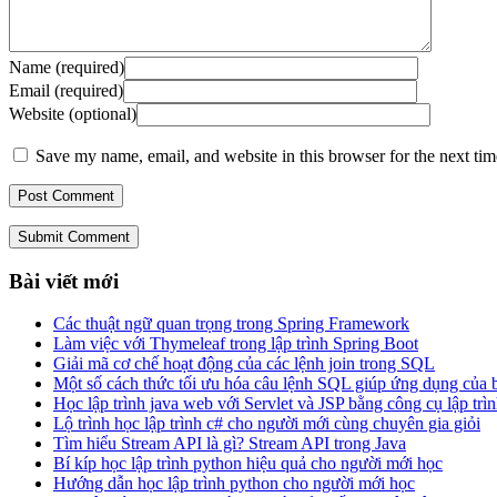
Name (required)
Email (required)
Website (optional)
Save my name, email, and website in this browser for the next ti
Submit Comment
Bài viết mới
Các thuật ngữ quan trọng trong Spring Framework
Làm việc với Thymeleaf trong lập trình Spring Boot
Giải mã cơ chế hoạt động của các lệnh join trong SQL
Một số cách thức tối ưu hóa câu lệnh SQL giúp ứng dụng của
Học lập trình java web với Servlet và JSP bằng công cụ lập trìn
Lộ trình học lập trình c# cho người mới cùng chuyên gia giỏi
Tìm hiểu Stream API là gì? Stream API trong Java
Bí kíp học lập trình python hiệu quả cho người mới học
Hướng dẫn học lập trình python cho người mới học