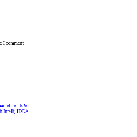
me I comment.
 bạn nhanh hơn
h Intellij IDEA