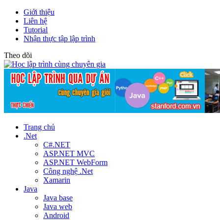
Giới thiệu
Liên hệ
Tutorial
Nhận thực tập lập trình
Theo dõi
Trang chủ
.Net
C#.NET
ASP.NET MVC
ASP.NET WebForm
Công nghệ .Net
Xamarin
Java
Java base
Java web
Android