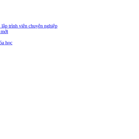
 lập trình viên chuyên nghiệp
 mới
óa học