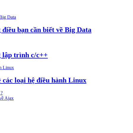
g điều bạn cần biết về Big Data
 lập trình c/c++
 các loại hệ điều hành Linux
 ?
về Ajax