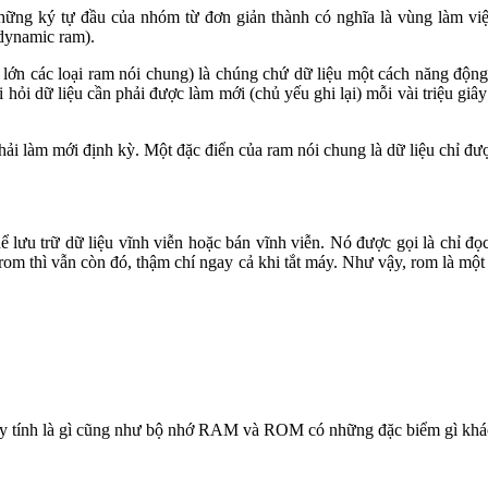
những ký tự đầu của nhóm từ đơn giản thành có nghĩa là vùng làm vi
 dynamic ram).
ớn các loại ram nói chung) là chúng chứ dữ liệu một cách năng động, đ
đòi hỏi dữ liệu cần phải được làm mới (chủ yếu ghi lại) mỗi vài triệu 
phải làm mới định kỳ. Một đặc điển của ram nói chung là dữ liệu chỉ đư
lưu trữ dữ liệu vĩnh viễn hoặc bán vĩnh viễn. Nó được gọi là chỉ đ
 rom thì vẫn còn đó, thậm chí ngay cả khi tắt máy. Như vậy, rom là một
áy tính là gì cũng như bộ nhớ RAM và ROM có những đặc biểm gì khác