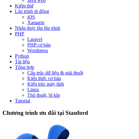
Java web
Kiểm thử
Lập trình di động
iOS
Xamarin
Nhận thực tập lập trình
PHP
Laravel
PHP cơ bản
Wordpress
Python
Tài liệu
Tổng hợp
Cấu trúc dữ liệu & giải thuật
Kiến thức cơ bản
Kiến trúc máy tính
Linux
Thủ thuật, bí kíp
Tutorial
Chương trình ưu đãi tại Stanford