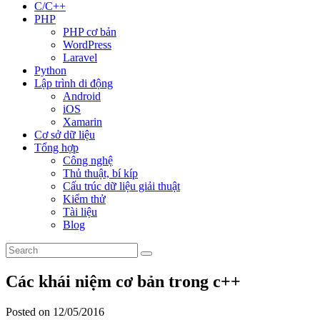
C/C++
PHP
PHP cơ bản
WordPress
Laravel
Python
Lập trình di động
Android
iOS
Xamarin
Cơ sở dữ liệu
Tổng hợp
Công nghệ
Thủ thuật, bí kíp
Cấu trúc dữ liệu giải thuật
Kiểm thử
Tài liệu
Blog
Các khái niệm cơ bản trong c++
Posted on 12/05/2016