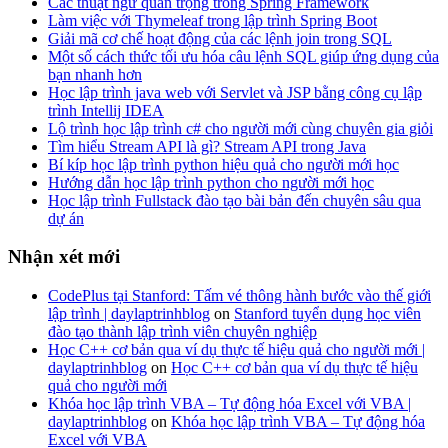
Các thuật ngữ quan trọng trong Spring Framework
Làm việc với Thymeleaf trong lập trình Spring Boot
Giải mã cơ chế hoạt động của các lệnh join trong SQL
Một số cách thức tối ưu hóa câu lệnh SQL giúp ứng dụng của
bạn nhanh hơn
Học lập trình java web với Servlet và JSP bằng công cụ lập
trình Intellij IDEA
Lộ trình học lập trình c# cho người mới cùng chuyên gia giỏi
Tìm hiểu Stream API là gì? Stream API trong Java
Bí kíp học lập trình python hiệu quả cho người mới học
Hướng dẫn học lập trình python cho người mới học
Học lập trình Fullstack đào tạo bài bản đến chuyên sâu qua
dự án
Nhận xét mới
CodePlus tại Stanford: Tấm vé thông hành bước vào thế giới
lập trình | daylaptrinhblog
on
Stanford tuyển dụng học viên
đào tạo thành lập trình viên chuyên nghiệp
Học C++ cơ bản qua ví dụ thực tế hiệu quả cho người mới |
daylaptrinhblog
on
Học C++ cơ bản qua ví dụ thực tế hiệu
quả cho người mới
Khóa học lập trình VBA – Tự động hóa Excel với VBA |
daylaptrinhblog
on
Khóa học lập trình VBA – Tự động hóa
Excel với VBA