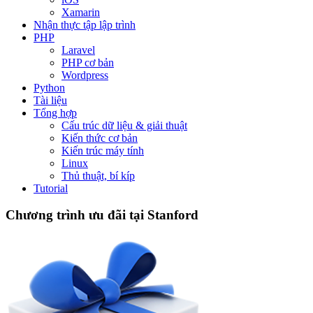
Xamarin
Nhận thực tập lập trình
PHP
Laravel
PHP cơ bản
Wordpress
Python
Tài liệu
Tổng hợp
Cấu trúc dữ liệu & giải thuật
Kiến thức cơ bản
Kiến trúc máy tính
Linux
Thủ thuật, bí kíp
Tutorial
Chương trình ưu đãi tại Stanford