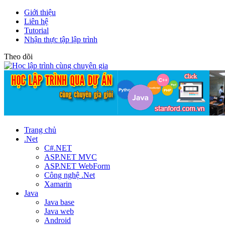
Giới thiệu
Liên hệ
Tutorial
Nhận thực tập lập trình
Theo dõi
Trang chủ
.Net
C#.NET
ASP.NET MVC
ASP.NET WebForm
Công nghệ .Net
Xamarin
Java
Java base
Java web
Android