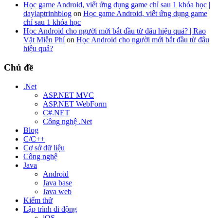
Học game Android, viết ứng dụng game chỉ sau 1 khóa học |
daylaptrinhblog
on
Học game Android, viết ứng dụng game
chỉ sau 1 khóa học
Học Android cho người mới bắt đầu từ đâu hiệu quả? | Rao
Vặt Miễn Phí
on
Học Android cho người mới bắt đầu từ đâu
hiệu quả?
Chủ đề
.Net
ASP.NET MVC
ASP.NET WebForm
C#.NET
Công nghệ .Net
Blog
C/C++
Cơ sở dữ liệu
Công nghệ
Java
Android
Java base
Java web
Kiểm thử
Lập trình di động
iOS