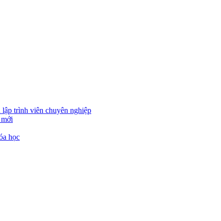
 lập trình viên chuyên nghiệp
 mới
óa học