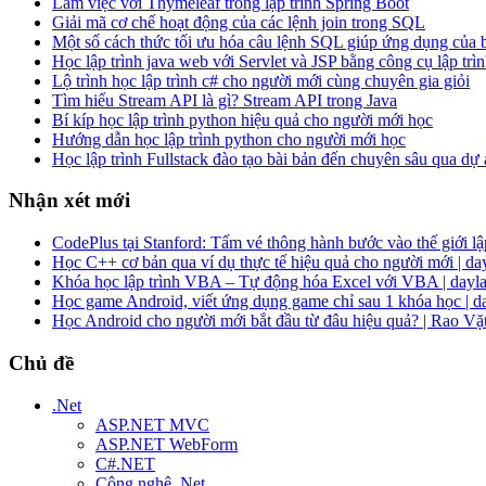
Làm việc với Thymeleaf trong lập trình Spring Boot
Giải mã cơ chế hoạt động của các lệnh join trong SQL
Một số cách thức tối ưu hóa câu lệnh SQL giúp ứng dụng của
Học lập trình java web với Servlet và JSP bằng công cụ lập trìn
Lộ trình học lập trình c# cho người mới cùng chuyên gia giỏi
Tìm hiểu Stream API là gì? Stream API trong Java
Bí kíp học lập trình python hiệu quả cho người mới học
Hướng dẫn học lập trình python cho người mới học
Học lập trình Fullstack đào tạo bài bản đến chuyên sâu qua dự
Nhận xét mới
CodePlus tại Stanford: Tấm vé thông hành bước vào thế giới lập
Học C++ cơ bản qua ví dụ thực tế hiệu quả cho người mới | da
Khóa học lập trình VBA – Tự động hóa Excel với VBA | dayla
Học game Android, viết ứng dụng game chỉ sau 1 khóa học | d
Học Android cho người mới bắt đầu từ đâu hiệu quả? | Rao Vặ
Chủ đề
.Net
ASP.NET MVC
ASP.NET WebForm
C#.NET
Công nghệ .Net