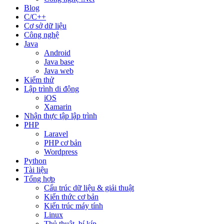
Blog
C/C++
Cơ sở dữ liệu
Công nghệ
Java
Android
Java base
Java web
Kiểm thử
Lập trình di động
iOS
Xamarin
Nhận thực tập lập trình
PHP
Laravel
PHP cơ bản
Wordpress
Python
Tài liệu
Tổng hợp
Cấu trúc dữ liệu & giải thuật
Kiến thức cơ bản
Kiến trúc máy tính
Linux
Thủ thuật, bí kíp