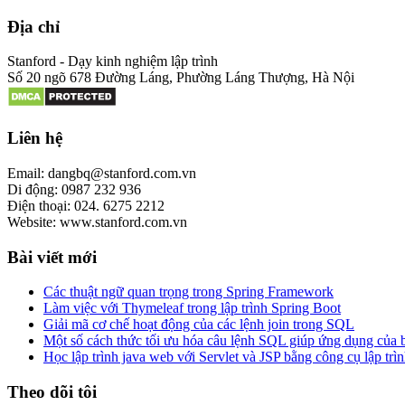
Địa chỉ
Stanford - Dạy kinh nghiệm lập trình
Số 20 ngõ 678 Đường Láng, Phường Láng Thượng, Hà Nội
Liên hệ
Email: dangbq@stanford.com.vn
Di động: 0987 232 936
Điện thoại: 024. 6275 2212
Website: www.stanford.com.vn
Bài viết mới
Các thuật ngữ quan trọng trong Spring Framework
Làm việc với Thymeleaf trong lập trình Spring Boot
Giải mã cơ chế hoạt động của các lệnh join trong SQL
Một số cách thức tối ưu hóa câu lệnh SQL giúp ứng dụng của
Học lập trình java web với Servlet và JSP bằng công cụ lập trìn
Theo dõi tôi