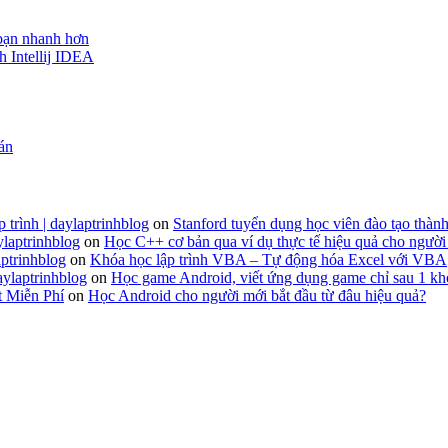
 bạn nhanh hơn
h Intellij IDEA
 án
 trình | daylaptrinhblog
on
Stanford tuyển dụng học viên đào tạo thành
ylaptrinhblog
on
Học C++ cơ bản qua ví dụ thực tế hiệu quả cho người
ptrinhblog
on
Khóa học lập trình VBA – Tự động hóa Excel với VBA
aylaptrinhblog
on
Học game Android, viết ứng dụng game chỉ sau 1 kh
t Miễn Phí
on
Học Android cho người mới bắt đầu từ đâu hiệu quả?