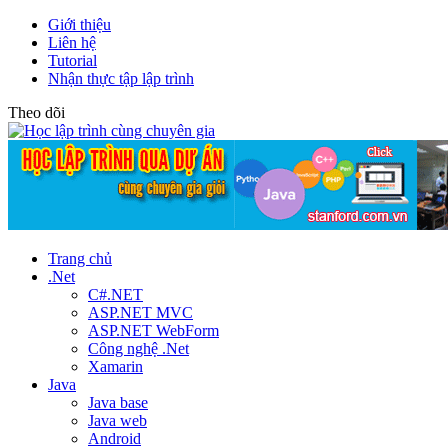
Giới thiệu
Liên hệ
Tutorial
Nhận thực tập lập trình
Theo dõi
Trang chủ
.Net
C#.NET
ASP.NET MVC
ASP.NET WebForm
Công nghệ .Net
Xamarin
Java
Java base
Java web
Android