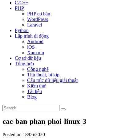
C/C++
PHP
PHP cơ bản
WordPress
Laravel
Python
Lập trình di động
Android
iOS
Xamarin
Cơ sở dữ liệu
Tổng hợp
Công nghệ
Thủ thuật, bí kíp
Cấu trúc dữ liệu giải thuật
Kiểm thử
Tài liệu
Blog
cac-ban-phan-phoi-linux-3
Posted on 18/06/2020