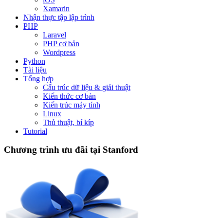
Xamarin
Nhận thực tập lập trình
PHP
Laravel
PHP cơ bản
Wordpress
Python
Tài liệu
Tổng hợp
Cấu trúc dữ liệu & giải thuật
Kiến thức cơ bản
Kiến trúc máy tính
Linux
Thủ thuật, bí kíp
Tutorial
Chương trình ưu đãi tại Stanford