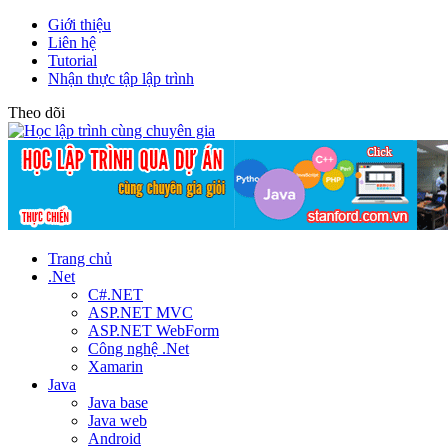
Giới thiệu
Liên hệ
Tutorial
Nhận thực tập lập trình
Theo dõi
Trang chủ
.Net
C#.NET
ASP.NET MVC
ASP.NET WebForm
Công nghệ .Net
Xamarin
Java
Java base
Java web
Android