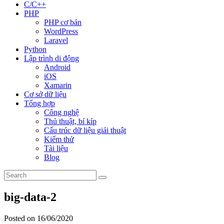
C/C++
PHP
PHP cơ bản
WordPress
Laravel
Python
Lập trình di động
Android
iOS
Xamarin
Cơ sở dữ liệu
Tổng hợp
Công nghệ
Thủ thuật, bí kíp
Cấu trúc dữ liệu giải thuật
Kiểm thử
Tài liệu
Blog
big-data-2
Posted on 16/06/2020