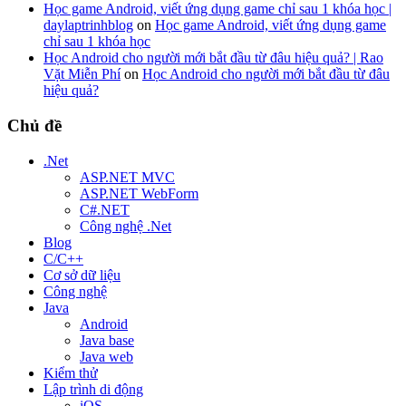
Học game Android, viết ứng dụng game chỉ sau 1 khóa học |
daylaptrinhblog
on
Học game Android, viết ứng dụng game
chỉ sau 1 khóa học
Học Android cho người mới bắt đầu từ đâu hiệu quả? | Rao
Vặt Miễn Phí
on
Học Android cho người mới bắt đầu từ đâu
hiệu quả?
Chủ đề
.Net
ASP.NET MVC
ASP.NET WebForm
C#.NET
Công nghệ .Net
Blog
C/C++
Cơ sở dữ liệu
Công nghệ
Java
Android
Java base
Java web
Kiểm thử
Lập trình di động
iOS