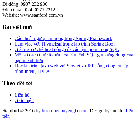
Di động: 0987 232 936
Điện thoại: 024. 6275 2212
Website: www.stanford.com.vn
Bài viết mới
Các thuật ngữ quan trọng trong Spring Framework
Làm việc với Thymeleaf trong lập trình Spring Boot
Giải mã cơ chế hoạt động của các lệnh join trong SQL
Một số cách thức tối ưu hóa câu lệnh SQL giúp ứng dụng của
bạn nhanh hơn
Học lập trình java web với Servlet và JSP bằng công cụ lập
trình Intellij IDEA
Theo dõi tôi
Liên hệ
Giới thiệu
Stanford © 2016 by
hoccungchuyengia.com
. Design by Junkie.
Lên
trên