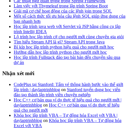
Các thuật ngữ quan trọng trong Spring Framework
Làm việc với Thymeleaf trong lập trình Spring Boot
Giải mã cơ chế hoạt động của các lệnh join trong SQL
Một số cách thức tối ưu hóa câu lệnh SQL giúp ứng dụng của
bạn nhanh hơn
Học lập trình java web với Servlet và JSP bằng công cụ lập
trình Intellij IDEA
Lộ trình học lập trình c# cho người mới cùng chuyên gia giỏi
Tìm hiểu Stream API là gì? Stream API trong Java
Bí kíp học lập trình python hiệu quả cho người mới học
Hướng dẫn học lập trình python cho người mới học
Học lập trình Fullstack đào tạo bài bản đến chuyên sâu qua
dự án
Nhận xét mới
CodePlus tại Stanford: Tấm vé thông hành bước vào thế giới
lập trình | daylaptrinhblog
on
Stanford tuyển dụng học viên
đào tạo thành lập trình viên chuyên nghiệp
Học C++ cơ bản qua ví dụ thực tế hiệu quả cho người mới |
daylaptrinhblog
on
Học C++ cơ bản qua ví dụ thực tế hiệu
quả cho người mới
Khóa học lập trình VBA – Tự động hóa Excel với VBA |
daylaptrinhblog
on
Khóa học lập trình VBA – Tự động hóa
Excel với VBA