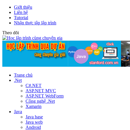
Giới thiệu
Liên hệ
Tutorial
Nhận thực tập lập trình
Theo dõi
Trang chủ
.Net
C#.NET
ASP.NET MVC
ASP.NET WebForm
Công nghệ .Net
Xamarin
Java
Java base
Java web
Android