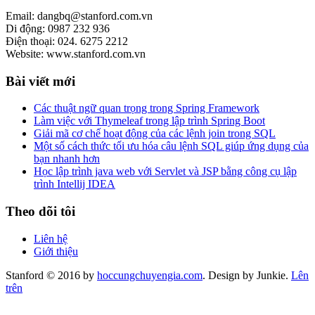
Email: dangbq@stanford.com.vn
Di động: 0987 232 936
Điện thoại: 024. 6275 2212
Website: www.stanford.com.vn
Bài viết mới
Các thuật ngữ quan trọng trong Spring Framework
Làm việc với Thymeleaf trong lập trình Spring Boot
Giải mã cơ chế hoạt động của các lệnh join trong SQL
Một số cách thức tối ưu hóa câu lệnh SQL giúp ứng dụng của
bạn nhanh hơn
Học lập trình java web với Servlet và JSP bằng công cụ lập
trình Intellij IDEA
Theo dõi tôi
Liên hệ
Giới thiệu
Stanford © 2016 by
hoccungchuyengia.com
. Design by Junkie.
Lên
trên