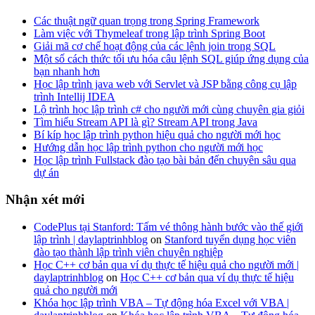
Các thuật ngữ quan trọng trong Spring Framework
Làm việc với Thymeleaf trong lập trình Spring Boot
Giải mã cơ chế hoạt động của các lệnh join trong SQL
Một số cách thức tối ưu hóa câu lệnh SQL giúp ứng dụng của
bạn nhanh hơn
Học lập trình java web với Servlet và JSP bằng công cụ lập
trình Intellij IDEA
Lộ trình học lập trình c# cho người mới cùng chuyên gia giỏi
Tìm hiểu Stream API là gì? Stream API trong Java
Bí kíp học lập trình python hiệu quả cho người mới học
Hướng dẫn học lập trình python cho người mới học
Học lập trình Fullstack đào tạo bài bản đến chuyên sâu qua
dự án
Nhận xét mới
CodePlus tại Stanford: Tấm vé thông hành bước vào thế giới
lập trình | daylaptrinhblog
on
Stanford tuyển dụng học viên
đào tạo thành lập trình viên chuyên nghiệp
Học C++ cơ bản qua ví dụ thực tế hiệu quả cho người mới |
daylaptrinhblog
on
Học C++ cơ bản qua ví dụ thực tế hiệu
quả cho người mới
Khóa học lập trình VBA – Tự động hóa Excel với VBA |