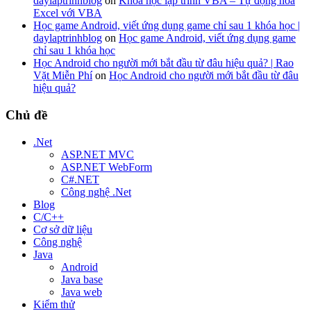
daylaptrinhblog
on
Khóa học lập trình VBA – Tự động hóa
Excel với VBA
Học game Android, viết ứng dụng game chỉ sau 1 khóa học |
daylaptrinhblog
on
Học game Android, viết ứng dụng game
chỉ sau 1 khóa học
Học Android cho người mới bắt đầu từ đâu hiệu quả? | Rao
Vặt Miễn Phí
on
Học Android cho người mới bắt đầu từ đâu
hiệu quả?
Chủ đề
.Net
ASP.NET MVC
ASP.NET WebForm
C#.NET
Công nghệ .Net
Blog
C/C++
Cơ sở dữ liệu
Công nghệ
Java
Android
Java base
Java web
Kiểm thử