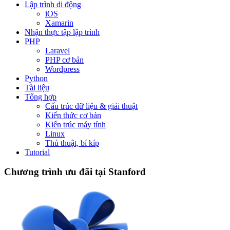
Lập trình di động
iOS
Xamarin
Nhận thực tập lập trình
PHP
Laravel
PHP cơ bản
Wordpress
Python
Tài liệu
Tổng hợp
Cấu trúc dữ liệu & giải thuật
Kiến thức cơ bản
Kiến trúc máy tính
Linux
Thủ thuật, bí kíp
Tutorial
Chương trình ưu đãi tại Stanford