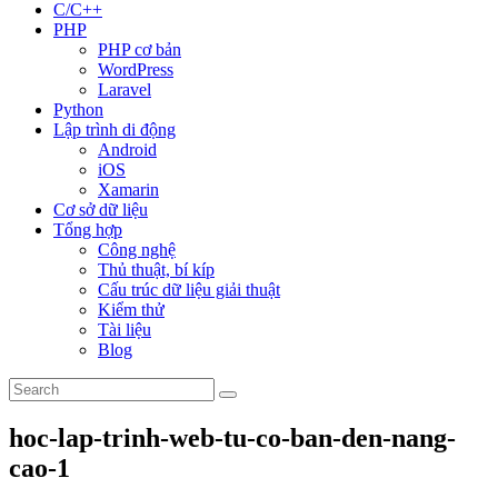
C/C++
PHP
PHP cơ bản
WordPress
Laravel
Python
Lập trình di động
Android
iOS
Xamarin
Cơ sở dữ liệu
Tổng hợp
Công nghệ
Thủ thuật, bí kíp
Cấu trúc dữ liệu giải thuật
Kiểm thử
Tài liệu
Blog
hoc-lap-trinh-web-tu-co-ban-den-nang-
cao-1