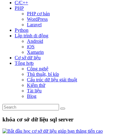
C/C++
PHP
PHP cơ bản
WordPress
Laravel
Python
Lập trình di động
Android
iOS
Xamarin
Cơ sở dữ liệu
Tổng hợp
Công nghệ
Thủ thuật, bí kíp
Cấu trúc dữ liệu giải thuật
Kiểm thử
Tài liệu
Blog
khóa cơ sở dữ liệu sql server