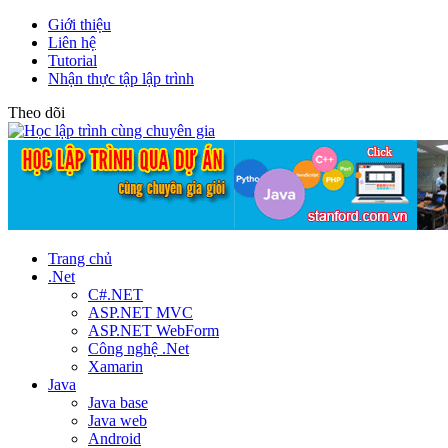
Giới thiệu
Liên hệ
Tutorial
Nhận thực tập lập trình
Theo dõi
Trang chủ
.Net
C#.NET
ASP.NET MVC
ASP.NET WebForm
Công nghệ .Net
Xamarin
Java
Java base
Java web
Android