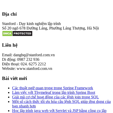
Địa chỉ
Stanford - Dạy kinh nghiệm lập trình
Số 20 ngõ 678 Đường Láng, Phường Láng Thượng, Hà Nội
Liên hệ
Email: dangbq@stanford.com.vn
Di động: 0987 232 936
Điện thoại: 024. 6275 2212
Website: www.stanford.com.vn
Bài viết mới
Các thuật ngữ quan trọng trong Spring Framework
Làm việc với Thymeleaf trong lập trình Spring Boot
Giải mã cơ chế hoạt động của các lệnh join trong SQL
Một số cách thức tối ưu hóa câu lệnh SQL giúp ứng dụng của
bạn nhanh hơn
Học lập trình java web với Servlet và JSP bằng công cụ lập