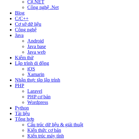
C#.NET
Công nghệ .Net
Blog
C/C++
Cơ sở dữ liệu
Công nghệ
Java
Android
Java base
Java web
Kiểm thử
Lập trình di động
iOS
Xamarin
Nhận thực tập lập trình
PHP
Laravel
PHP cơ bản
Wordpress
Python
Tài liệu
Tổng hợp
Cấu trúc dữ liệu & giải thuật
Kiến thức cơ bản
Kiến trúc máy tính