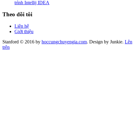
trình Intellij IDEA
Theo dõi tôi
Liên hệ
Giới thiệu
Stanford © 2016 by
hoccungchuyengia.com
. Design by Junkie.
Lên
trên