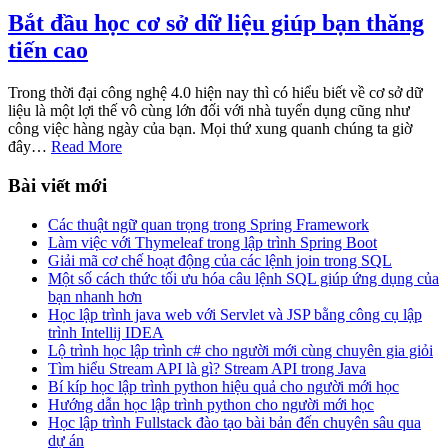
Bắt đầu học cơ sở dữ liệu giúp bạn thăng
tiến cao
Trong thời đại công nghệ 4.0 hiện nay thì có hiểu biết về cơ sở dữ
liệu là một lợi thế vô cùng lớn đối với nhà tuyển dụng cũng như
công việc hàng ngày của bạn. Mọi thứ xung quanh chúng ta giờ
đây…
Read More
Bài viết mới
Các thuật ngữ quan trọng trong Spring Framework
Làm việc với Thymeleaf trong lập trình Spring Boot
Giải mã cơ chế hoạt động của các lệnh join trong SQL
Một số cách thức tối ưu hóa câu lệnh SQL giúp ứng dụng của
bạn nhanh hơn
Học lập trình java web với Servlet và JSP bằng công cụ lập
trình Intellij IDEA
Lộ trình học lập trình c# cho người mới cùng chuyên gia giỏi
Tìm hiểu Stream API là gì? Stream API trong Java
Bí kíp học lập trình python hiệu quả cho người mới học
Hướng dẫn học lập trình python cho người mới học
Học lập trình Fullstack đào tạo bài bản đến chuyên sâu qua
dự án