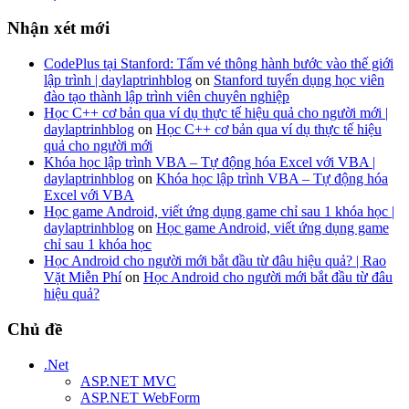
Nhận xét mới
CodePlus tại Stanford: Tấm vé thông hành bước vào thế giới
lập trình | daylaptrinhblog
on
Stanford tuyển dụng học viên
đào tạo thành lập trình viên chuyên nghiệp
Học C++ cơ bản qua ví dụ thực tế hiệu quả cho người mới |
daylaptrinhblog
on
Học C++ cơ bản qua ví dụ thực tế hiệu
quả cho người mới
Khóa học lập trình VBA – Tự động hóa Excel với VBA |
daylaptrinhblog
on
Khóa học lập trình VBA – Tự động hóa
Excel với VBA
Học game Android, viết ứng dụng game chỉ sau 1 khóa học |
daylaptrinhblog
on
Học game Android, viết ứng dụng game
chỉ sau 1 khóa học
Học Android cho người mới bắt đầu từ đâu hiệu quả? | Rao
Vặt Miễn Phí
on
Học Android cho người mới bắt đầu từ đâu
hiệu quả?
Chủ đề
.Net
ASP.NET MVC
ASP.NET WebForm