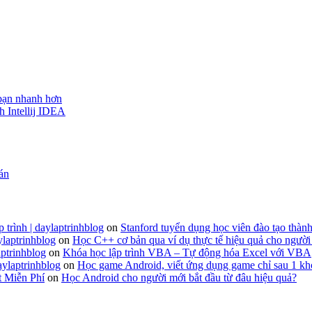
 bạn nhanh hơn
h Intellij IDEA
 án
 trình | daylaptrinhblog
on
Stanford tuyển dụng học viên đào tạo thành
ylaptrinhblog
on
Học C++ cơ bản qua ví dụ thực tế hiệu quả cho người
ptrinhblog
on
Khóa học lập trình VBA – Tự động hóa Excel với VBA
aylaptrinhblog
on
Học game Android, viết ứng dụng game chỉ sau 1 kh
t Miễn Phí
on
Học Android cho người mới bắt đầu từ đâu hiệu quả?