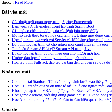
được…
Read More
Bài viết mới
Các thuật ngữ quan trọng trong Spring Framework
Làm việc với Thymeleaf trong lập trình Spring Boot
Giải mã cơ chế hoạt động của các lệnh join trong SQL
Một số cách thức tối ưu hóa câu lệnh SQL giúp ứng dụng của
Học lập trình java web với Servlet và JSP bằng công cụ lập trìn
Lộ trình học lập trình c# cho người mới cùng chuyên gia giỏi
Tìm hiểu Stream API là gì? Stream API trong Java
Bí kíp học lập trình python hiệu quả cho người mới học
Hướng dẫn học lập trình python cho người mới học
Học lập trình Fullstack đào tạo bài bản đến chuyên sâu qua dự
Nhận xét mới
CodePlus tại Stanford: Tấm vé thông hành bước vào thế giới lập
Học C++ cơ bản qua ví dụ thực tế hiệu quả cho người mới | da
Khóa học lập trình VBA – Tự động hóa Excel với VBA | dayla
Học game Android, viết ứng dụng game chỉ sau 1 khóa học | d
Học Android cho người mới bắt đầu từ đâu hiệu quả? | Rao Vặ
Chủ đề