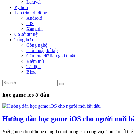
Laravel
Python
Lập trình di động
Android
iOS
Xamarin
Cơ sở dữ liệu
Tổng hợp
Công nghệ
Thủ thuật, bí kíp
Cấu trúc dữ liệu giải thuật
Kiểm thử
Tài liệu
Blog
học game ios ở đâu
Hướng dẫn học game iOS cho người mới b
Viết game cho iPhone đang là một trong các công việc “hot” nhất thế 