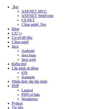
.Net
ASP.NET MVC
ASP.NET WebForm
C#.NET
Công nghệ .Net
Blog
C/C++
Cơ sở dữ liệu
Công nghệ
Java
Android
Java base
Java web
Kiểm thử
Lập trình di động
iOS
Xamarin
Nhận thực tập lập trình
PHP
Laravel
PHP cơ bản
Wordpress
Python
Tài liệu