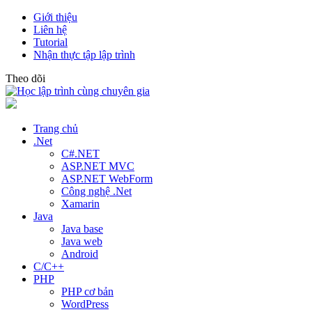
Giới thiệu
Liên hệ
Tutorial
Nhận thực tập lập trình
Theo dõi
Trang chủ
.Net
C#.NET
ASP.NET MVC
ASP.NET WebForm
Công nghệ .Net
Xamarin
Java
Java base
Java web
Android
C/C++
PHP
PHP cơ bản
WordPress