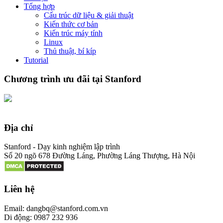
Tổng hợp
Cấu trúc dữ liệu & giải thuật
Kiến thức cơ bản
Kiến trúc máy tính
Linux
Thủ thuật, bí kíp
Tutorial
Chương trình ưu đãi tại Stanford
Địa chỉ
Stanford - Dạy kinh nghiệm lập trình
Số 20 ngõ 678 Đường Láng, Phường Láng Thượng, Hà Nội
Liên hệ
Email: dangbq@stanford.com.vn
Di động: 0987 232 936