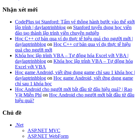
Nhận xét mới
CodePlus tại Stanford: Tấm vé thông hành bước vào thế giới
lập trình | daylaptrinhblog
on
Stanford tuyển dụng học viên
đào tạo thành lập trình viên chuyên nghiệp
Học C++ cơ bản qua ví dụ thực tế hiệu quả cho người mới |
daylaptrinhblog
on
Học C++ cơ bản qua ví dụ thực tế hiệu
quả cho người mới
Khóa học lập trình VBA – Tự động hóa Excel với VBA |
daylaptrinhblog
on
Khóa học lập trình VBA – Tự động hóa
Excel với VBA
Học game Android, viết ứng dụng game chỉ sau 1 khóa học |
daylaptrinhblog
on
Học game Android, viết ứng dụng game
chỉ sau 1 khóa học
Học Android cho người mới bắt đầu từ đâu hiệu quả? | Rao
Vặt Miễn Phí
on
Học Android cho người mới bắt đầu từ đâu
hiệu quả?
Chủ đề
.Net
ASP.NET MVC
ASP.NET WebForm