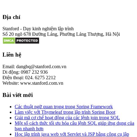
Địa chỉ
Stanford - Dạy kinh nghiệm lập trình
Số 20 ngõ 678 Đường Láng, Phường Láng Thượng, Hà Nội
Liên hệ
Email: dangbq@stanford.com.vn
Di động: 0987 232 936
Điện thoại: 024. 6275 2212
Website: www.stanford.com.vn
Bài viết mới
Các thuật ngữ quan trọng trong Spring Framework
Làm việc với Thymeleaf trong lập trình Spring Boot
Giải mã cơ chế hoạt động của các lệnh join trong SQL
Một số cách thức tối ưu hóa câu lệnh SQL giúp ứng dụng của
bạn nhanh hơn
Học lập trình java web với Servlet và JSP bằng công cụ lập