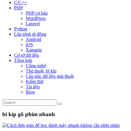
C/C++
PHP
PHP cơ bản
WordPress
Laravel
Python
Lập trình di động
Android
iOS
Xamarin
Cơ sở dữ liệu
Tổng hợp
Công nghệ
Thủ thuật, bí kíp
Cấu trúc dữ liệu giải thuật
Kiểm thử
Tài liệu
Blog
bí kíp gõ phím nhanh