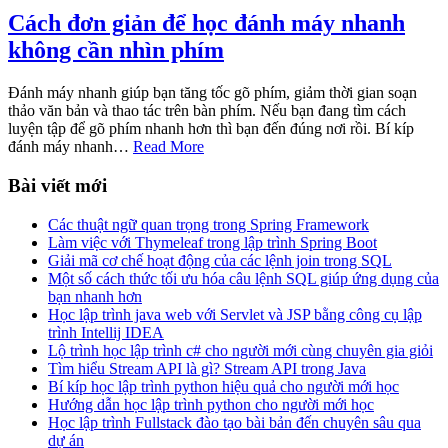
Cách đơn giản để học đánh máy nhanh
không cần nhìn phím
Đánh máy nhanh giúp bạn tăng tốc gõ phím, giảm thời gian soạn
thảo văn bản và thao tác trên bàn phím. Nếu bạn đang tìm cách
luyện tập để gõ phím nhanh hơn thì bạn đến đúng nơi rồi. Bí kíp
đánh máy nhanh…
Read More
Bài viết mới
Các thuật ngữ quan trọng trong Spring Framework
Làm việc với Thymeleaf trong lập trình Spring Boot
Giải mã cơ chế hoạt động của các lệnh join trong SQL
Một số cách thức tối ưu hóa câu lệnh SQL giúp ứng dụng của
bạn nhanh hơn
Học lập trình java web với Servlet và JSP bằng công cụ lập
trình Intellij IDEA
Lộ trình học lập trình c# cho người mới cùng chuyên gia giỏi
Tìm hiểu Stream API là gì? Stream API trong Java
Bí kíp học lập trình python hiệu quả cho người mới học
Hướng dẫn học lập trình python cho người mới học
Học lập trình Fullstack đào tạo bài bản đến chuyên sâu qua
dự án