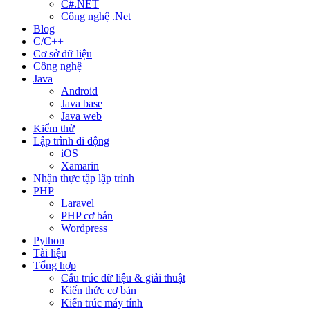
C#.NET
Công nghệ .Net
Blog
C/C++
Cơ sở dữ liệu
Công nghệ
Java
Android
Java base
Java web
Kiểm thử
Lập trình di động
iOS
Xamarin
Nhận thực tập lập trình
PHP
Laravel
PHP cơ bản
Wordpress
Python
Tài liệu
Tổng hợp
Cấu trúc dữ liệu & giải thuật
Kiến thức cơ bản
Kiến trúc máy tính