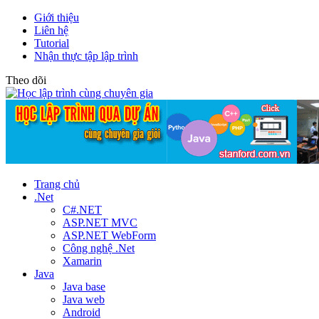
Giới thiệu
Liên hệ
Tutorial
Nhận thực tập lập trình
Theo dõi
Trang chủ
.Net
C#.NET
ASP.NET MVC
ASP.NET WebForm
Công nghệ .Net
Xamarin
Java
Java base
Java web
Android