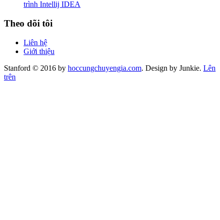
trình Intellij IDEA
Theo dõi tôi
Liên hệ
Giới thiệu
Stanford © 2016 by
hoccungchuyengia.com
. Design by Junkie.
Lên
trên