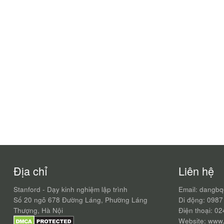
Địa chỉ
Liên hệ
Stanford - Dạy kinh nghiệm lập trình
Email: dangb
Số 20 ngõ 678 Đường Láng, Phường Láng
Di động: 0987
Thượng, Hà Nội
Điện thoại: 0
Website: www.