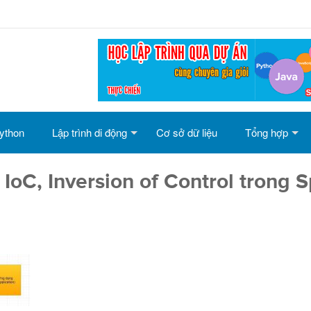
ython
Lập trình di động
Cơ sở dữ liệu
Tổng hợp
 IoC, Inversion of Control trong S