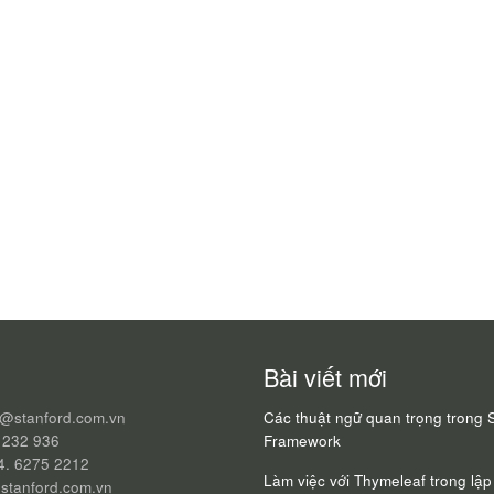
Bài viết mới
q@stanford.com.vn
Các thuật ngữ quan trọng trong 
 232 936
Framework
24. 6275 2212
Làm việc với Thymeleaf trong lập 
stanford.com.vn