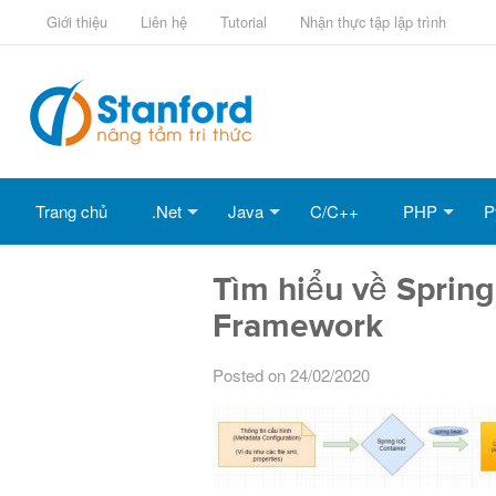
Giới thiệu
Liên hệ
Tutorial
Nhận thực tập lập trình
Trang chủ
.Net
Java
C/C++
PHP
P
Tìm hiểu về Spring
Framework
Posted on 24/02/2020