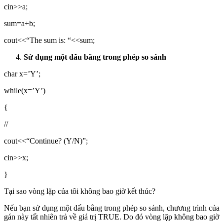
cin>>a;
sum=a+b;
cout<<“The sum is: “<<sum;
Sử dụng một dấu bằng trong phép so sánh
char x=’Y’;
while(x=’Y’)
{
//
cout<<“Continue? (Y/N)”;
cin>>x;
}
Tại sao vòng lặp của tôi không bao giờ kết thúc?
Nếu bạn sử dụng một dấu bằng trong phép so sánh, chương trình của bạn
gán này tất nhiên trả về giá trị TRUE. Do đó vòng lặp không bao giờ