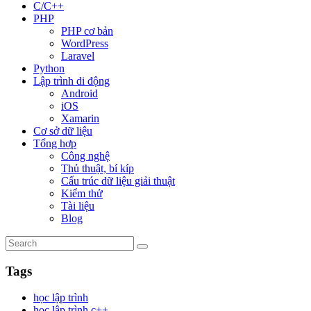
C/C++
PHP
PHP cơ bản
WordPress
Laravel
Python
Lập trình di động
Android
iOS
Xamarin
Cơ sở dữ liệu
Tổng hợp
Công nghệ
Thủ thuật, bí kíp
Cấu trúc dữ liệu giải thuật
Kiểm thử
Tài liệu
Blog
Tags
học lập trình
học lập trình c++