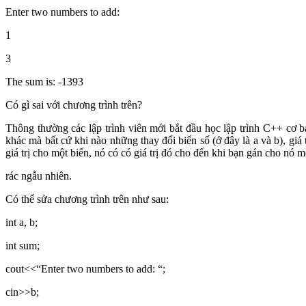
Enter two numbers to add:
1
3
The sum is: -1393
Có gì sai với chương trình trên?
Thông thường các lập trình viên mới bắt đầu học lập trình C++ cơ b
khác mà bất cứ khi nào những thay đổi biến số (ở đây là a và b), gi
giá trị cho một biến, nó có có giá trị đó cho đến khi bạn gán cho nó mộ
rác ngẫu nhiên.
Có thể sửa chương trình trên như sau:
int a, b;
int sum;
cout<<“Enter two numbers to add: “;
cin>>b;