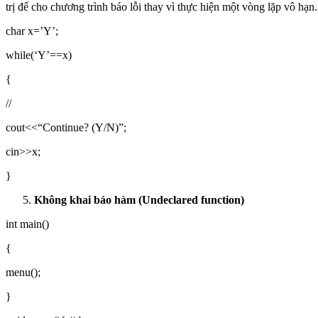
trị để cho chương trình báo lỗi thay vì thực hiện một vòng lặp vô hạn.
char x=’Y’;
while(‘Y’==x)
{
//
cout<<“Continue? (Y/N)”;
cin>>x;
}
Không khai báo hàm (Undeclared function)
int main()
{
menu();
}