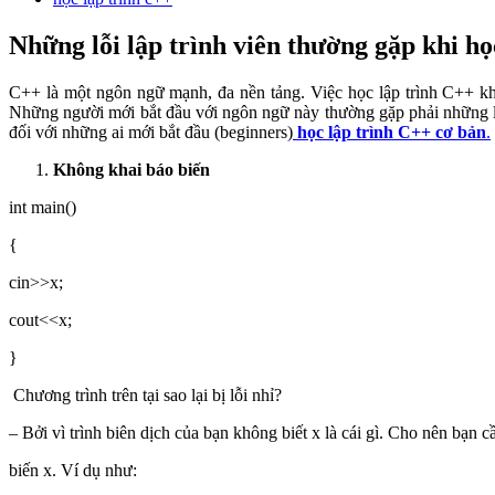
Những lỗi lập trình viên thường gặp khi họ
C++ là một ngôn ngữ mạnh, đa nền tảng. Việc học lập trình C++ khô
Những người mới bắt đầu với ngôn ngữ này thường gặp phải những lỗi
đối với những ai mới bắt đầu (beginners)
học lập trình C++ cơ bản
.
Không khai báo biến
int main()
{
cin>>x;
cout<<x;
}
Chương trình trên tại sao lại bị lỗi nhỉ?
– Bởi vì trình biên dịch của bạn không biết x là cái gì. Cho nên bạn c
biến x. Ví dụ như: