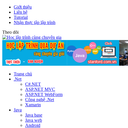
Giới thiệu
Liên hệ
Tutorial
Nhận thực tập lập trình
Theo dõi
Trang chủ
.Net
C#.NET
ASP.NET MVC
ASP.NET WebForm
Công nghệ .Net
Xamarin
Java
Java base
Java web
Android