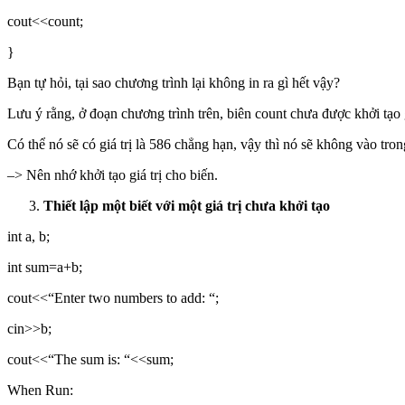
cout<<count;
}
Bạn tự hỏi, tại sao chương trình lại không in ra gì hết vậy?
Lưu ý rằng, ở đoạn chương trình trên, biên count chưa được khởi tạo gi
Có thể nó sẽ có giá trị là 586 chẳng hạn, vậy thì nó sẽ không vào trong
–> Nên nhớ khởi tạo giá trị cho biến.
Thiết lập một biết với một giá trị chưa khởi tạo
int a, b;
int sum=a+b;
cout<<“Enter two numbers to add: “;
cin>>b;
cout<<“The sum is: “<<sum;
When Run: