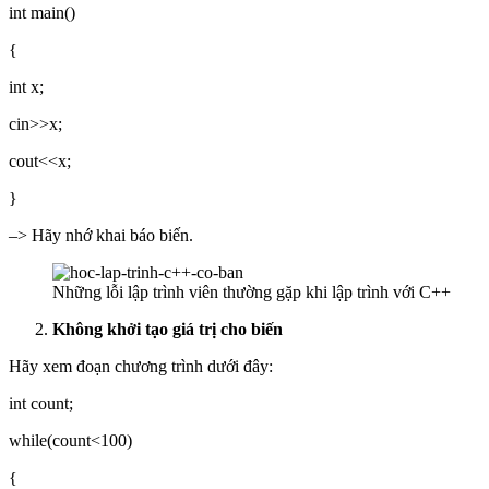
int main()
{
int x;
cin>>x;
cout<<x;
}
–> Hãy nhớ khai báo biến.
Những lỗi lập trình viên thường gặp khi lập trình với C++
Không khởi tạo giá trị cho biến
Hãy xem đoạn chương trình dưới đây:
int count;
while(count<100)
{