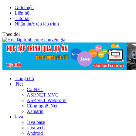
Giới thiệu
Liên hệ
Tutorial
Nhận thực tập lập trình
Theo dõi
Trang chủ
.Net
C#.NET
ASP.NET MVC
ASP.NET WebForm
Công nghệ .Net
Xamarin
Java
Java base
Java web
Android