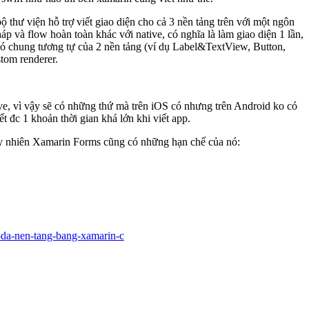
hư viện hỗ trợ viết giao diện cho cả 3 nền tảng trên với một ngôn
 và flow hoàn toàn khác với native, có nghĩa là làm giao diện 1 lần,
l có chung tương tự của 2 nền tảng (ví dụ Label&TextView, Button,
stom renderer.
ive, vì vậy sẽ có những thứ mà trên iOS có nhưng trên Android ko có
 đc 1 khoản thời gian khá lớn khi viết app.
tuy nhiên Xamarin Forms cũng có những hạn chế của nó:
g-da-nen-tang-bang-xamarin-c