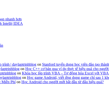
 bạn nhanh hơn
h Intellij IDEA
 án
 trình | daylaptrinhblog
on
Stanford tuyển dụng học viên đào tạo thành
ylaptrinhblog
on
Học C++ cơ bản qua ví dụ thực tế hiệu quả cho người
ptrinhblog
on
Khóa học lập trình VBA – Tự động hóa Excel với VBA
aylaptrinhblog
on
Học game Android, viết ứng dụng game chỉ sau 1 kh
t Miễn Phí
on
Học Android cho người mới bắt đầu từ đâu hiệu quả?