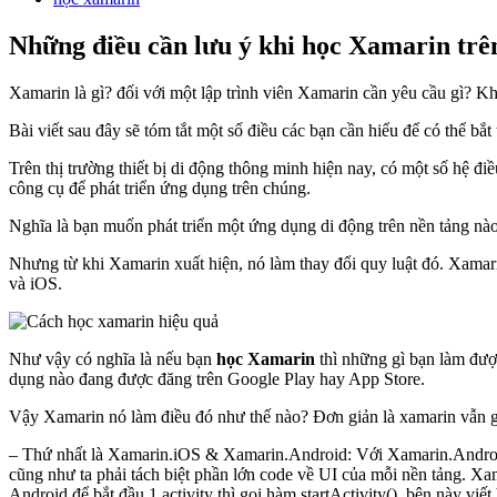
Những điều cần lưu ý khi học Xamarin trê
Xamarin là gì? đối với một lập trình viên Xamarin cần yêu cầu gì? K
Bài viết sau đây sẽ tóm tắt một số điều các bạn cần hiểu để có thể bắt
Trên thị trường thiết bị di động thông minh hiện nay, có một số hệ 
công cụ để phát triển ứng dụng trên chúng.
Nghĩa là bạn muốn phát triển một ứng dụng di động trên nền tảng nào,
Nhưng từ khi Xamarin xuất hiện, nó làm thay đổi quy luật đó. Xamar
và iOS.
Như vậy có nghĩa là nếu bạn
học Xamarin
thì những gì bạn làm đượ
dụng nào đang được đăng trên Google Play hay App Store.
Vậy Xamarin nó làm điều đó như thế nào? Đơn giản là xamarin vẫn giú
– Thứ nhất là Xamarin.iOS & Xamarin.Android: Với Xamarin.Android 
cũng như ta phải tách biệt phần lớn code về UI của mỗi nền tảng. Xa
Android để bắt đầu 1 activity thì gọi hàm startActivity(), bên này viế