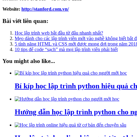
Website:
http://stanford.com.vn/
Bài viết liên quan:
Học lập trình web bắt đầu từ đâu nhanh nhất?
Mẹo dành cho các lập trình viên mới vào nghề không biết bắt đ
5 tính năng HTML và CSS mới được mong đợi trong năm 201
10 tips để code “sạch” mà mọi lập trình viên phải biết
You might also like...
Bí kíp học lập trình python hiệu quả c
Hướng dẫn học lập trình python cho n