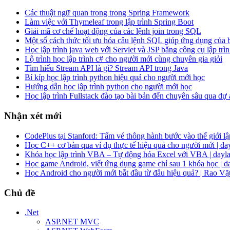
Các thuật ngữ quan trọng trong Spring Framework
Làm việc với Thymeleaf trong lập trình Spring Boot
Giải mã cơ chế hoạt động của các lệnh join trong SQL
Một số cách thức tối ưu hóa câu lệnh SQL giúp ứng dụng của
Học lập trình java web với Servlet và JSP bằng công cụ lập trìn
Lộ trình học lập trình c# cho người mới cùng chuyên gia giỏi
Tìm hiểu Stream API là gì? Stream API trong Java
Bí kíp học lập trình python hiệu quả cho người mới học
Hướng dẫn học lập trình python cho người mới học
Học lập trình Fullstack đào tạo bài bản đến chuyên sâu qua dự
Nhận xét mới
CodePlus tại Stanford: Tấm vé thông hành bước vào thế giới lập
Học C++ cơ bản qua ví dụ thực tế hiệu quả cho người mới | da
Khóa học lập trình VBA – Tự động hóa Excel với VBA | dayla
Học game Android, viết ứng dụng game chỉ sau 1 khóa học | d
Học Android cho người mới bắt đầu từ đâu hiệu quả? | Rao Vặ
Chủ đề
.Net
ASP.NET MVC