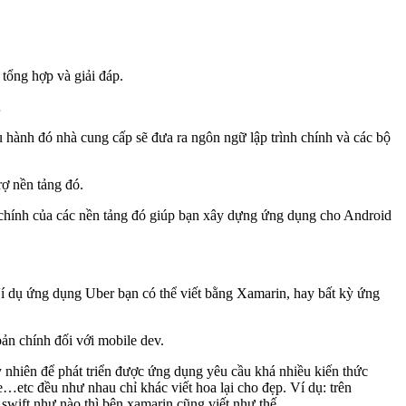
tổng hợp và giải đáp.
…
u hành đó nhà cung cấp sẽ đưa ra ngôn ngữ lập trình chính và các bộ
rợ nền tảng đó.
 chính của các nền tảng đó giúp bạn xây dựng ứng dụng cho Android
í dụ ứng dụng Uber bạn có thể viết bằng Xamarin, hay bất kỳ ứng
ản chính đối với mobile dev.
nhiên để phát triển được ứng dụng yêu cầu khá nhiều kiến thức
…etc đều như nhau chỉ khác viết hoa lại cho đẹp. Ví dụ: trên
, swift như nào thì bên xamarin cũng viết như thế.