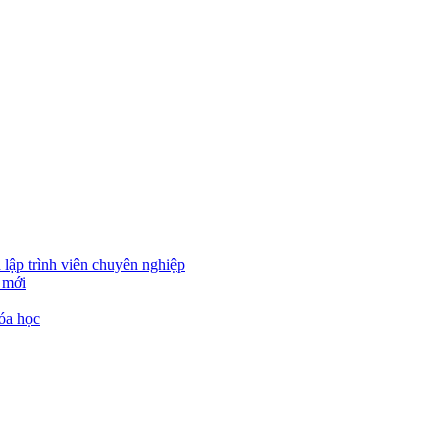
 lập trình viên chuyên nghiệp
 mới
óa học