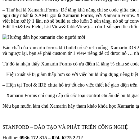
– Thứ hai là Xamarin.Forms: Để tăng khả năng chi sẻ code giữa các 
ngữ duy nhất là XAML gọi là Xamarin Forms, với Xamarin Forms. Xamar
viết hàm xử lý 1 lần, nó sẽ build ra cho luôn 3 nền tảng, nó sẽ tự c
EditText&TextField, ListView&TableView)… còn 1 số specific chức năng
Bản chất của xamarin.forms khi build nó sẽ ref xuống Xamarin.iOS & 
và ngược lại, bạn sẽ phải custom từ 1 view riêng để có được nó … như
Từ đó ta nhận thấy Xamarin Forms có ưu điểm là tăng % chia sẻ cod
– Hiệu xuất sẽ bị giảm thấp hơn so với việc build ứng dụng riêng b
– Hiện tại Tool & IDE chưa hỗ trợ tốt cho việc thiết kế giao diện t
– Xamarin Forms chỉ cung cấp đủ các loại control chuẩn để build gia
Nếu bạn muốn làm chủ Xamarin hãy tham khảo khóa học Xamarin tạ
—–
STANFORD – ĐÀO TẠO VÀ PHÁT TRIỂN CÔNG NGHỆ
Hotline:
0936 172 315 – 024. 6275 2212