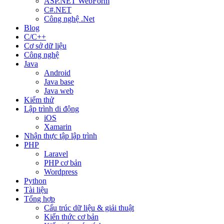
ASP.NET WebForm
C#.NET
Công nghệ .Net
Blog
C/C++
Cơ sở dữ liệu
Công nghệ
Java
Android
Java base
Java web
Kiểm thử
Lập trình di động
iOS
Xamarin
Nhận thực tập lập trình
PHP
Laravel
PHP cơ bản
Wordpress
Python
Tài liệu
Tổng hợp
Cấu trúc dữ liệu & giải thuật
Kiến thức cơ bản