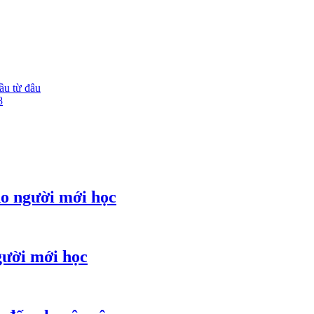
ầu từ đâu
8
ho người mới học
gười mới học