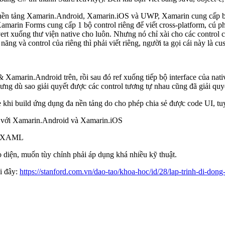
nền tảng Xamarin.Android, Xamarin.iOS và UWP, Xamarin cung cấp bộ t
in Forms cung cấp 1 bộ control riêng để viết cross-platform, cú pháp
onvert xuống thư viện native cho luôn. Nhưng nó chỉ xài cho các contro
 và control của riêng thì phải viết riêng, người ta gọi cái này là cu
Xamarin.Android trên, rồi sau đó ref xuống tiếp bộ interface của nat
ng dù sao giải quyết được các control tương tự nhau cũng đã giải quyết
e khi build ứng dụng đa nền tảng do cho phép chia sẻ được code UI, 
iệt với Xamarin.Android và Xamarin.iOS
rên XAML
o diện, muốn tùy chỉnh phải áp dụng khá nhiều kỹ thuật.
i đây:
https://stanford.com.vn/dao-tao/khoa-hoc/id/28/lap-trinh-di-don