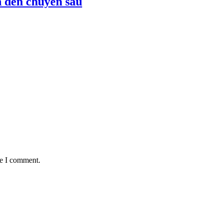
ản đến chuyên sâu
me I comment.