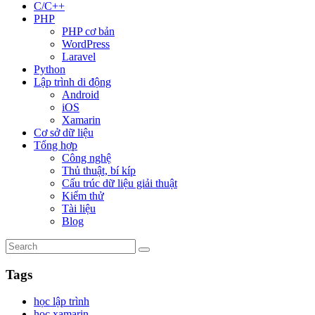
C/C++
PHP
PHP cơ bản
WordPress
Laravel
Python
Lập trình di động
Android
iOS
Xamarin
Cơ sở dữ liệu
Tổng hợp
Công nghệ
Thủ thuật, bí kíp
Cấu trúc dữ liệu giải thuật
Kiểm thử
Tài liệu
Blog
Tags
học lập trình
học xamarin