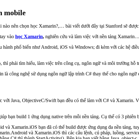
n mobile
hi nào nên chọn học Xamarin?,… bài viết dưới đây tại Stanford sẽ được 
 tay vào
học Xamarin
,
nghiên cứu và làm việc với nền tảng Xamarin
điều hành phổ biến như Android, iOS và Windows; đi kèm với các hệ điề
 thì phải tìm hiểu, làm việc trên công cụ, ngôn ngữ và môi trường hỗ t
in là công nghệ sử dụng ngôn ngữ lập trình C# thay thế cho ngôn ngữ
c với Java, ObjectiveC/Swift bạn đều có thể làm với C# và Xamarin. V
p bạn build 1 ứng dụng native trên mỗi nền tảng. Cụ thể có 3 phiên b
và Xamarin.iOS bạn đã có thể build được ứng dụng đa nền tảng, tuy 
marin.Android và Xamarin.iOS thì các câu lệnh, cú pháp, luồng, service
t bằng C# thì thành StartActivity(). Bên kia bạn viết bằng Java, object-c