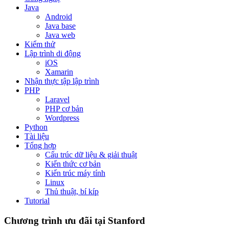
Java
Android
Java base
Java web
Kiểm thử
Lập trình di động
iOS
Xamarin
Nhận thực tập lập trình
PHP
Laravel
PHP cơ bản
Wordpress
Python
Tài liệu
Tổng hợp
Cấu trúc dữ liệu & giải thuật
Kiến thức cơ bản
Kiến trúc máy tính
Linux
Thủ thuật, bí kíp
Tutorial
Chương trình ưu đãi tại Stanford