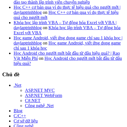
đào tạo thành lập trình viên chuyên nghiệp
Học C++ cơ bản qua ví dụ thực tế hiệu quả cho người mới |
daylaptrinhblog
on
Học C++ cơ bản qua ví dụ thực tế hiệu
quả cho người mới
Khóa học lập trình VBA – Tự động hóa Excel với VBA |
daylaptrinhblog
on
Khóa học lập trình VBA – Tự động hóa
Excel với VBA
Học game Android, viết ứng dụng game chỉ sau 1 khóa học |
daylaptrinhblog
on
Học game Android, viết ứng dụng game
chỉ sau 1 khóa học
Học Android cho người mới bắt đầu từ đâu hiệu quả? | Rao
Vặt Miễn Phí
on
Học Android cho người mới bắt đầu từ đâu
hiệu quả?
Chủ đề
.Net
ASP.NET MVC
ASP.NET WebForm
C#.NET
Công nghệ .Net
Blog
C/C++
Cơ sở dữ liệu
Công nghệ