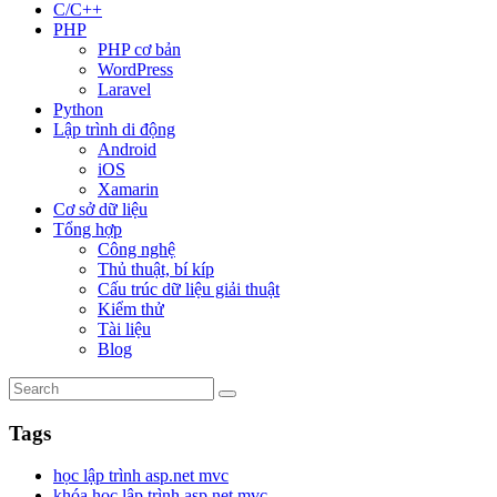
C/C++
PHP
PHP cơ bản
WordPress
Laravel
Python
Lập trình di động
Android
iOS
Xamarin
Cơ sở dữ liệu
Tổng hợp
Công nghệ
Thủ thuật, bí kíp
Cấu trúc dữ liệu giải thuật
Kiểm thử
Tài liệu
Blog
Tags
học lập trình asp.net mvc
khóa học lập trình asp.net mvc