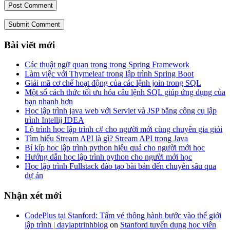
Submit Comment
Bài viết mới
Các thuật ngữ quan trọng trong Spring Framework
Làm việc với Thymeleaf trong lập trình Spring Boot
Giải mã cơ chế hoạt động của các lệnh join trong SQL
Một số cách thức tối ưu hóa câu lệnh SQL giúp ứng dụng của
bạn nhanh hơn
Học lập trình java web với Servlet và JSP bằng công cụ lập
trình Intellij IDEA
Lộ trình học lập trình c# cho người mới cùng chuyên gia giỏi
Tìm hiểu Stream API là gì? Stream API trong Java
Bí kíp học lập trình python hiệu quả cho người mới học
Hướng dẫn học lập trình python cho người mới học
Học lập trình Fullstack đào tạo bài bản đến chuyên sâu qua
dự án
Nhận xét mới
CodePlus tại Stanford: Tấm vé thông hành bước vào thế giới
lập trình | daylaptrinhblog
on
Stanford tuyển dụng học viên