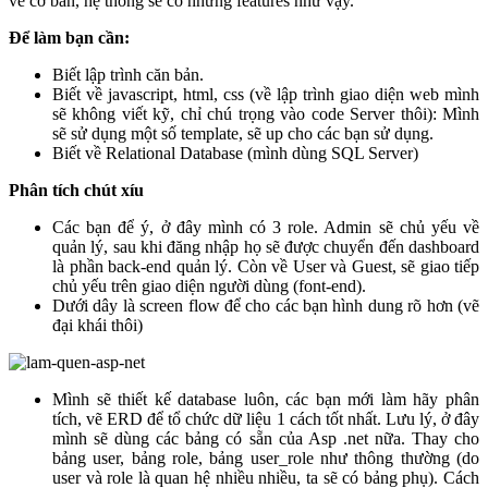
về cơ bản, hệ thống sẽ có những features như vậy.
Để làm bạn cần:
Biết lập trình căn bản.
Biết về javascript, html, css (về lập trình giao diện web mình
sẽ không viết kỹ, chỉ chú trọng vào code Server thôi): Mình
sẽ sử dụng một số template, sẽ up cho các bạn sử dụng.
Biết về Relational Database (mình dùng SQL Server)
Phân tích chút xíu
Các bạn để ý, ở đây mình có 3 role. Admin sẽ chủ yếu về
quản lý, sau khi đăng nhập họ sẽ được chuyển đến dashboard
là phần back-end quản lý. Còn về User và Guest, sẽ giao tiếp
chủ yếu trên giao diện người dùng (font-end).
Dưới dây là screen flow để cho các bạn hình dung rõ hơn (vẽ
đại khái thôi)
Mình sẽ thiết kế database luôn, các bạn mới làm hãy phân
tích, vẽ ERD để tổ chức dữ liệu 1 cách tốt nhất. Lưu lý, ở đây
mình sẽ dùng các bảng có sẵn của Asp .net nữa. Thay cho
bảng user, bảng role, bảng user_role như thông thường (do
user và role là quan hệ nhiều nhiều, ta sẽ có bảng phụ). Cách