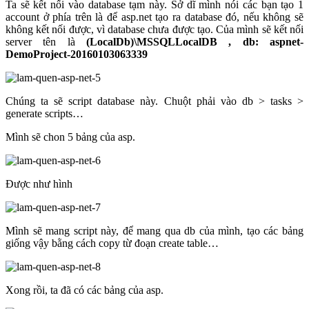
Ta sẽ kết nối vào database tạm này. Sở dĩ mình nói các bạn tạo 1
account ở phía trên là để asp.net tạo ra database đó, nếu không sẽ
không kết nối được, vì database chưa được tạo. Của mình sẽ kết nối
server tên là
(LocalDb)\MSSQLLocalDB
, db: aspnet-
DemoProject-20160103063339
Chúng ta sẽ script database này. Chuột phải vào db > tasks >
generate scripts…
Mình sẽ chon 5 bảng của asp.
Được như hình
Mình sẽ mang script này, để mang qua db của mình, tạo các bảng
giống vậy bằng cách copy từ đoạn create table…
Xong rồi, ta đã có các bảng của asp.