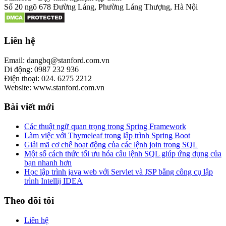
Số 20 ngõ 678 Đường Láng, Phường Láng Thượng, Hà Nội
Liên hệ
Email: dangbq@stanford.com.vn
Di động: 0987 232 936
Điện thoại: 024. 6275 2212
Website: www.stanford.com.vn
Bài viết mới
Các thuật ngữ quan trọng trong Spring Framework
Làm việc với Thymeleaf trong lập trình Spring Boot
Giải mã cơ chế hoạt động của các lệnh join trong SQL
Một số cách thức tối ưu hóa câu lệnh SQL giúp ứng dụng của
bạn nhanh hơn
Học lập trình java web với Servlet và JSP bằng công cụ lập
trình Intellij IDEA
Theo dõi tôi
Liên hệ