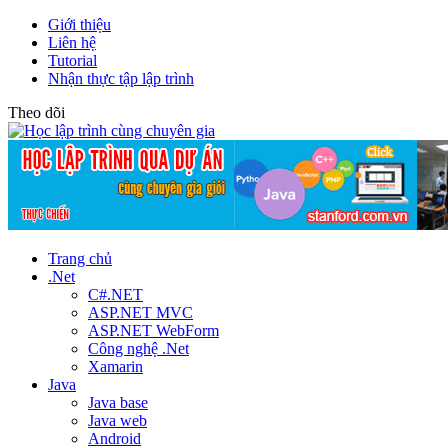
Giới thiệu
Liên hệ
Tutorial
Nhận thực tập lập trình
Theo dõi
Trang chủ
.Net
C#.NET
ASP.NET MVC
ASP.NET WebForm
Công nghệ .Net
Xamarin
Java
Java base
Java web
Android