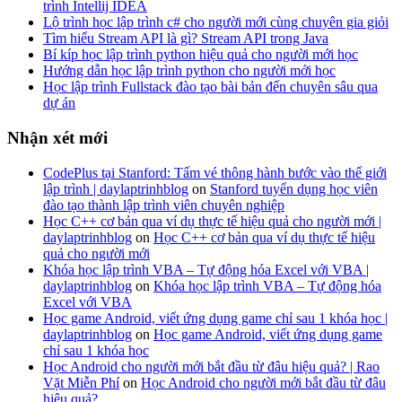
trình Intellij IDEA
Lộ trình học lập trình c# cho người mới cùng chuyên gia giỏi
Tìm hiểu Stream API là gì? Stream API trong Java
Bí kíp học lập trình python hiệu quả cho người mới học
Hướng dẫn học lập trình python cho người mới học
Học lập trình Fullstack đào tạo bài bản đến chuyên sâu qua
dự án
Nhận xét mới
CodePlus tại Stanford: Tấm vé thông hành bước vào thế giới
lập trình | daylaptrinhblog
on
Stanford tuyển dụng học viên
đào tạo thành lập trình viên chuyên nghiệp
Học C++ cơ bản qua ví dụ thực tế hiệu quả cho người mới |
daylaptrinhblog
on
Học C++ cơ bản qua ví dụ thực tế hiệu
quả cho người mới
Khóa học lập trình VBA – Tự động hóa Excel với VBA |
daylaptrinhblog
on
Khóa học lập trình VBA – Tự động hóa
Excel với VBA
Học game Android, viết ứng dụng game chỉ sau 1 khóa học |
daylaptrinhblog
on
Học game Android, viết ứng dụng game
chỉ sau 1 khóa học
Học Android cho người mới bắt đầu từ đâu hiệu quả? | Rao
Vặt Miễn Phí
on
Học Android cho người mới bắt đầu từ đâu
hiệu quả?