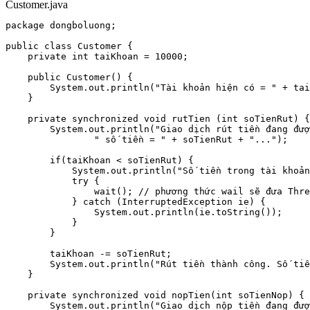
Customer.java
package dongboluong;

public class Customer {

    private int taiKhoan = 10000;

    public Customer() {

        System.out.println("Tài khoản hiện có = " + tai
    }

    private synchronized void rutTien (int soTienRut) {

        System.out.println("Giao dịch rút tiền đang đượ
                " số tiền = " + soTienRut + "...");

        if(taiKhoan < soTienRut) {

            System.out.println("Số tiền trong tài khoản
            try {

                wait(); // phương thức wail sẽ đưa Thre
            } catch (InterruptedException ie) {

                System.out.println(ie.toString());

            }

        }

        taiKhoan -= soTienRut;

        System.out.println("Rút tiền thành công. Số tiề
    }

    private synchronized void nopTien(int soTienNop) {

        System.out.println("Giao dịch nộp tiền đang đượ