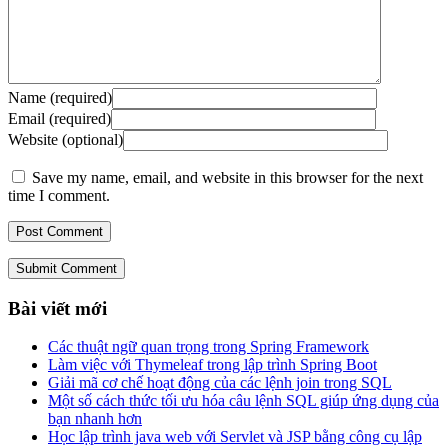
Name (required)
Email (required)
Website (optional)
Save my name, email, and website in this browser for the next
time I comment.
Submit Comment
Bài viết mới
Các thuật ngữ quan trọng trong Spring Framework
Làm việc với Thymeleaf trong lập trình Spring Boot
Giải mã cơ chế hoạt động của các lệnh join trong SQL
Một số cách thức tối ưu hóa câu lệnh SQL giúp ứng dụng của
bạn nhanh hơn
Học lập trình java web với Servlet và JSP bằng công cụ lập