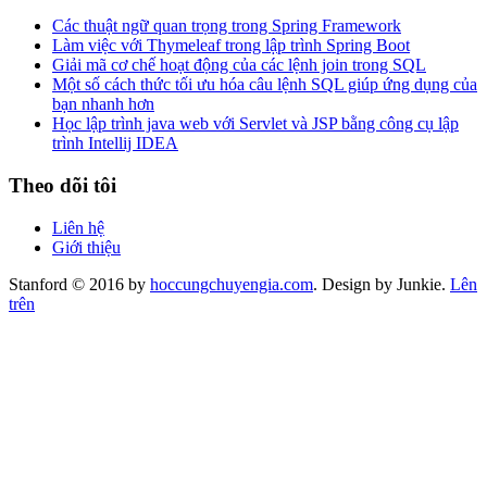
Các thuật ngữ quan trọng trong Spring Framework
Làm việc với Thymeleaf trong lập trình Spring Boot
Giải mã cơ chế hoạt động của các lệnh join trong SQL
Một số cách thức tối ưu hóa câu lệnh SQL giúp ứng dụng của
bạn nhanh hơn
Học lập trình java web với Servlet và JSP bằng công cụ lập
trình Intellij IDEA
Theo dõi tôi
Liên hệ
Giới thiệu
Stanford © 2016 by
hoccungchuyengia.com
. Design by Junkie.
Lên
trên