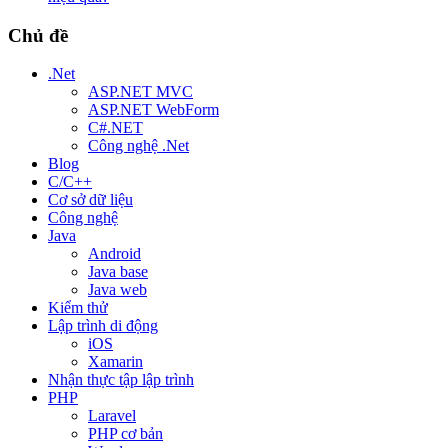
Chủ đề
.Net
ASP.NET MVC
ASP.NET WebForm
C#.NET
Công nghệ .Net
Blog
C/C++
Cơ sở dữ liệu
Công nghệ
Java
Android
Java base
Java web
Kiểm thử
Lập trình di động
iOS
Xamarin
Nhận thực tập lập trình
PHP
Laravel
PHP cơ bản