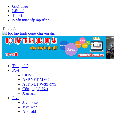
Giới thiệu
Liên hệ
Tutorial
Nhận thực tập lập trình
Theo dõi
Trang chủ
.Net
C#.NET
ASP.NET MVC
ASP.NET WebForm
Công nghệ .Net
Xamarin
Java
Java base
Java web
Android