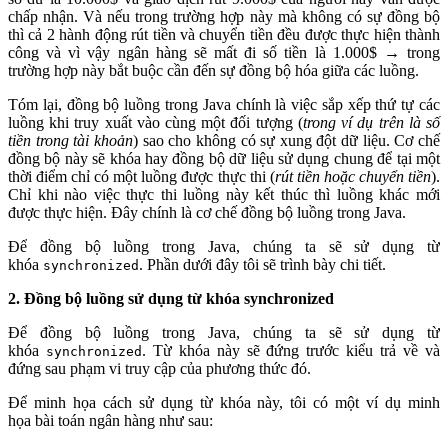
chấp nhận. Và nếu trong trường hợp này mà không có sự đồng bộ
thì cả 2 hành động rút tiền và chuyển tiền đều được thực hiện thành
công và vì vậy ngân hàng sẽ mất đi số tiền là 1.000$ → trong
trường hợp này bắt buộc cần đến sự đồng bộ hóa giữa các luồng.
Tóm lại, đồng bộ luồng trong Java chính là việc sắp xếp thứ tự các
luồng khi truy xuất vào cùng một đối tượng (
trong ví dụ trên là số
tiền trong tài khoản
) sao cho không có sự xung đột dữ liệu. Cơ chế
đồng bộ này sẽ khóa hay đồng bộ dữ liệu sử dụng chung để tại một
thời điểm chỉ có một luồng được thực thi (
rút tiền hoặc chuyển tiền
).
Chỉ khi nào việc thực thi luồng này kết thúc thì luồng khác mới
được thực hiện. Đây chính là cơ chế đồng bộ luồng trong Java.
Để đồng bộ luồng trong Java, chúng ta sẽ sử dụng từ
khóa
. Phần dưới đây tôi sẽ trình bày chi tiết.
synchronized
2. Đồng bộ luồng sử dụng từ khóa synchronized
Để đồng bộ luồng trong Java, chúng ta sẽ sử dụng từ
khóa
. Từ khóa này sẽ đứng trước kiểu trả về và
synchronized
đứng sau phạm vi truy cập của phương thức đó.
Để minh họa cách sử dụng từ khóa này, tôi có một ví dụ minh
họa bài toán ngân hàng như sau: