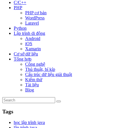
C/C++
PHP
PHP cơ bản
WordPress
Laravel
Python
Lập trình di động
Android
iOS
Xamarin
Cơ sở dữ liệu
Tổng hợp
Công nghệ
Thủ thuật, bí kíp
Cấu trúc dữ liệu giải thuật
Kiểm thử
Tài liệu
Blog
Tags
học lập trình java
lập trình java