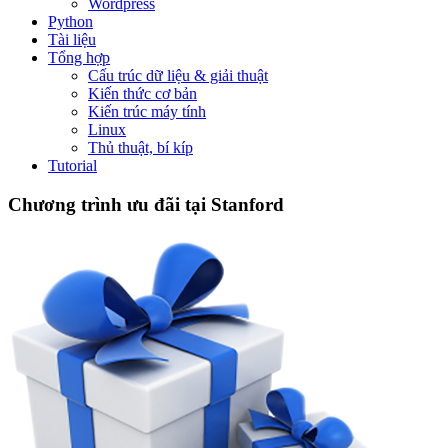
Wordpress
Python
Tài liệu
Tổng hợp
Cấu trúc dữ liệu & giải thuật
Kiến thức cơ bản
Kiến trúc máy tính
Linux
Thủ thuật, bí kíp
Tutorial
Chương trình ưu đãi tại Stanford