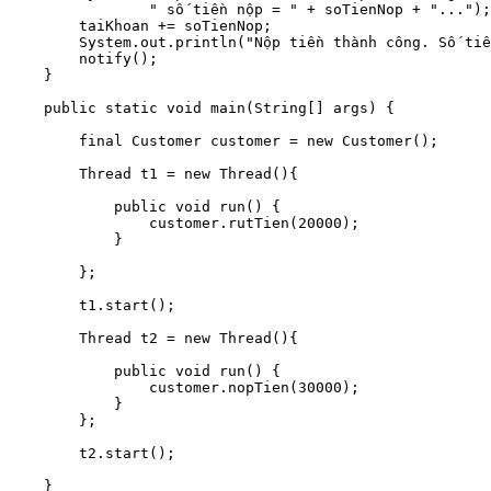
                " số tiền nộp = " + soTienNop + "...");

        taiKhoan += soTienNop;

        System.out.println("Nộp tiền thành công. Số tiề
        notify();

    }

    public static void main(String[] args) {

        final Customer customer = new Customer();

        Thread t1 = new Thread(){

            public void run() {

                customer.rutTien(20000);

            }

        };

        t1.start();

        Thread t2 = new Thread(){

            public void run() {

                customer.nopTien(30000);

            }

        };

        t2.start();

    }
