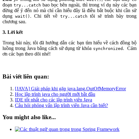
đoạn
bao bọc bên ngoài, thì trong ví dụ này các bạn
try...catch
đừng để ý đến nó mà chỉ cần hiểu đây là điều bắt buộc khi cần sử
dụng
. Chi tiết về
tôi sẽ trình bày trong
wait()
try...catch
chương sau.
3. Lời kết
Trong bài này, tôi đã hướng dẫn các bạn tìm hiểu về cách đồng bộ
luồng trong Java bằng cách sử dụng từ khóa
. Cám
synchronized
ơn các bạn theo dõi nhé!
Bài viết liên quan:
[JAVA] Giải pháp khi gặp java.lang.OutOfMemoryError
Học lập trình java cho người mới bắt đầu
IDE tốt nhất cho các lập trình viên Java
Câu hỏi phỏng vấn lập trình viên Java cần biết?
You might also like...