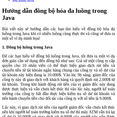
Hướng dẫn đồng bộ hóa đa luồng trong
Java
Bài viết này sẽ hướng dẫn các bạn tìm hiểu về đồng bộ hóa đa
luồng trong Java khi có nhiều luồng cùng thực thi và cũng sẽ đưa ra
một số ví dụ minh họa!
1. Đồng bộ luồng trong Java
Để các bạn hiểu về đồng bộ luồng trong Java, tôi đưa ra một ví dụ
đơn giản cần sử dụng đến đồng bộ như sau: Giả sử một công ty cấp
quyền cho 10 nhân viên có thể thực hiện giao dịch rút tiền và
chuyển tiền từ tài khoản ngân hàng chung của công ty và số dư của
tài khoản này hiện đang la 10.000$. Vào lúc 9h sáng, giám đốc của
công ty này đi giao dịch với khách hàng và quyết định rút 2.000$ từ
tài khoản. Trong khi hành động rút tiền của vị giám đốc này đang
được thực hiện và vẫn chưa kết thúc thì vào lúc này, người kế toán
trưởng của công ty bắt đầu thực hiện kiểm tra số dư tài khoản và
tiến hành chuyển tiền cho đối tác của công ty với số tiền là 9.000$.
Lúc này, vì giao dịch rút tiền của người giám đốc vẫn chưa kết thúc
nên khi người kế toán trưởng kiểm tra số dư thì máy ATM vẫn trả lại
số dư là 10.000$ và giao dịch rút 9.000$ của người này vẫn được