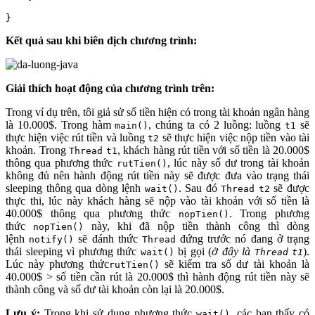
}
Kết quả sau khi biên dịch chương trình:
Giải thích hoạt động của chương trình trên:
Trong ví dụ trên, tôi giả sử số tiền hiện có trong tài khoản ngân hàng
là 10.000$. Trong hàm
, chúng ta có 2 luồng: luồng
sẽ
main()
t1
thực hiện việc rút tiền và luồng
sẽ thực hiện việc nộp tiền vào tài
t2
khoản. Trong
, khách hàng rút tiền với số tiền là 20.000$
Thread
t1
thông qua phương thức
, lúc này số dư trong tài khoản
rutTien()
không đủ nên hành động rút tiền này sẽ được đưa vào trạng thái
sleeping thông qua dòng lệnh
. Sau đó
sẽ được
wait()
Thread
t2
thực thi, lúc này khách hàng sẽ nộp vào tài khoản với số tiền là
40.000$ thông qua phương thức
. Trong phương
nopTien()
thức
này, khi đã nộp tiền thành công thì dòng
nopTien()
lệnh
sẽ đánh thức
đứng trước nó đang ở trạng
notify()
Thread
thái sleeping vì phương thức
bị gọi (
ở đây là
).
wait()
Thread
t1
Lúc này phương thức
sẽ kiểm tra số dư tài khoản là
rutTien()
40.000$ > số tiền cần rút là 20.000$ thì hành động rút tiền này sẽ
thành công và số dư tài khoản còn lại là 20.000$.
Lưu ý:
Trong khi sử dụng phương thức
, các bạn thấy có
wait()