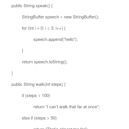
public String speak() {
StringBuffer speech = new StringBuffer();
for (int i = 0; i < 3; i++) {
speech.append(“hello”);
}
return speech.toString();
}
public String walk(int steps) {
if (steps > 100)
return “I can’t walk that far at once”;
else if (steps > 50)
return “That’s almost too far”;