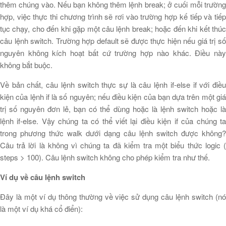
thêm chúng vào. Nếu bạn không thêm lệnh break; ở cuối mỗi trường
hợp, việc thực thi chương trình sẽ rơi vào trường hợp kế tiếp và tiếp
tục chạy, cho đến khi gặp một câu lệnh break; hoặc đến khi kết thúc
câu lệnh switch. Trường hợp default sẽ được thực hiện nếu giá trị số
nguyên không kích hoạt bất cứ trường hợp nào khác. Điều này
không bắt buộc.
Về bản chất, câu lệnh switch thực sự là câu lệnh if-else if với điều
kiện của lệnh if là số nguyên; nếu điều kiện của bạn dựa trên một giá
trị số nguyên đơn lẻ, bạn có thể dùng hoặc là lệnh switch hoặc là
lệnh if-else. Vậy chúng ta có thể viết lại điều kiện if của chúng ta
trong phương thức walk dưới dạng câu lệnh switch được không?
Câu trả lời là không vì chúng ta đã kiểm tra một biểu thức logic (
steps > 100). Câu lệnh switch không cho phép kiểm tra như thế.
Ví dụ về câu lệnh switch
Đây là một ví dụ thông thường về việc sử dụng câu lệnh switch (nó
là một ví dụ khá cổ điển):