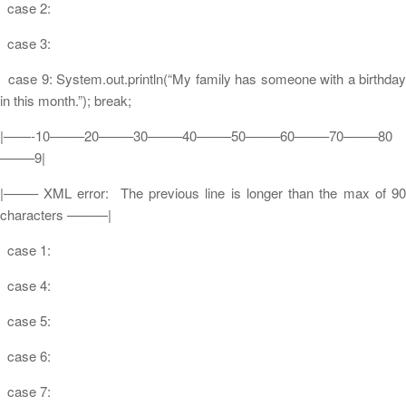
case 2:
case 3:
case 9: System.out.println(“My family has someone with a birthday
in this month.”); break;
|——-10——–20——–30——–40——–50——–60——–70——–80
——–9|
|——– XML error: The previous line is longer than the max of 90
characters ———|
case 1:
case 4:
case 5:
case 6:
case 7: