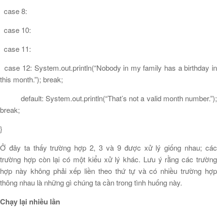
case 8:
case 10:
case 11:
case 12: System.out.println(“Nobody in my family has a birthday in
this month.”); break;
default: System.out.println(“That’s not a valid month number.”);
break;
}
Ở đây ta thấy trường hợp 2, 3 và 9 được xử lý giống nhau; các
trường hợp còn lại có một kiểu xử lý khác. Lưu ý rằng các trường
hợp này không phải xếp liền theo thứ tự và có nhiều trường hợp
thông nhau là những gì chúng ta cần trong tình huống này.
Chạy lại nhiều lần