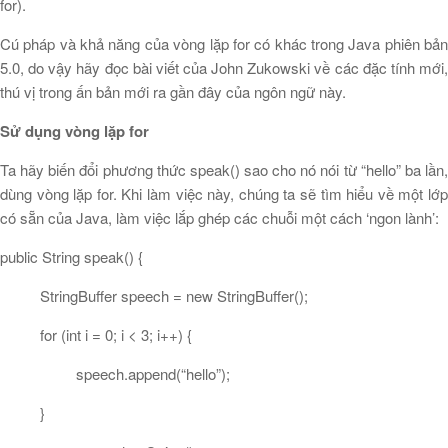
for).
Cú pháp và khả năng của vòng lặp for có khác trong Java phiên bản
5.0, do vậy hãy đọc bài viết của John Zukowski về các đặc tính mới,
thú vị trong ấn bản mới ra gần đây của ngôn ngữ này.
Sử dụng vòng lặp for
Ta hãy biến đổi phương thức speak() sao cho nó nói từ “hello” ba lần,
dùng vòng lặp for. Khi làm việc này, chúng ta sẽ tìm hiểu về một lớp
có sẵn của Java, làm việc lắp ghép các chuỗi một cách ‘ngon lành’:
public String speak() {
StringBuffer speech = new StringBuffer();
for (int i = 0; i < 3; i++) {
speech.append(“hello”);
}