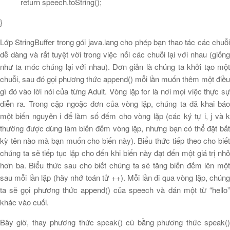
return speech.toString();
}
Lớp StringBuffer trong gói java.lang cho phép bạn thao tác các chuỗi
dễ dàng và rất tuyệt vời trong việc nối các chuỗi lại với nhau (giống
như ta móc chúng lại với nhau). Đơn giản là chúng ta khởi tạo một
chuỗi, sau đó gọi phương thức append() mỗi lần muốn thêm một điều
gì đó vào lời nói của từng Adult. Vòng lặp for là nơi mọi việc thực sự
diễn ra. Trong cặp ngoặc đơn của vòng lặp, chúng ta đã khai báo
một biến nguyên i để làm số đếm cho vòng lặp (các ký tự i, j và k
thường được dùng làm biến đếm vòng lặp, nhưng bạn có thể đặt bất
kỳ tên nào mà bạn muốn cho biến này). Biểu thức tiếp theo cho biết
chúng ta sẽ tiếp tục lặp cho đến khi biến này đạt đến một giá trị nhỏ
hơn ba. Biểu thức sau cho biết chúng ta sẽ tăng biến đếm lên một
sau mỗi lần lặp (hãy nhớ toán tử ++). Mỗi lần đi qua vòng lặp, chúng
ta sẽ gọi phương thức append() của speech và dán một từ “hello”
khác vào cuối.
Bây giờ, thay phương thức speak() cũ bằng phương thức speak()