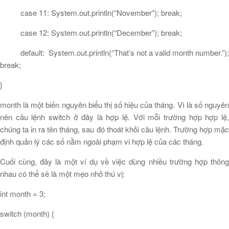
case 11: System.out.println(“November”); break;
case 12: System.out.println(“December”); break;
default: System.out.println(“That’s not a valid month number.”);
break;
}
month là một biến nguyên biểu thị số hiệu của tháng. Vì là số nguyên
nên câu lệnh switch ở đây là hợp lệ. Với mỗi trường hợp hợp lệ,
chúng ta in ra tên tháng, sau đó thoát khỏi câu lệnh. Trường hợp mặc
định quản lý các số nằm ngoài phạm vi hợp lệ của các tháng.
Cuối cùng, đây là một ví dụ về việc dùng nhiều trường hợp thông
nhau có thể sẽ là một mẹo nhỏ thú vị:
int month = 3;
switch (month) {