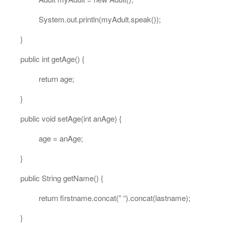
System.out.println(myAdult.speak());
}
public int getAge() {
return age;
}
public void setAge(int anAge) {
age = anAge;
}
public String getName() {
return firstname.concat(” “).concat(lastname);
}