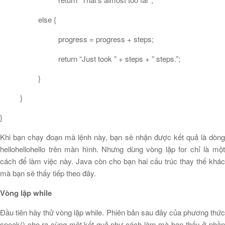
else {
progress = progress + steps;
return “Just took ” + steps + ” steps.”;
}
}
}
Khi bạn chạy đoạn mã lệnh này, bạn sẽ nhận được kết quả là dòng
hellohellohello trên màn hình. Nhưng dùng vòng lặp for chỉ là một
cách để làm việc này. Java còn cho bạn hai cấu trúc thay thế khác
mà bạn sẽ thấy tiếp theo đây.
Vòng lặp while
Đầu tiên hãy thử vòng lặp while. Phiên bản sau đây của phương thức
speak() cho ra cùng một kết quả như cách làm mà bạn thấy ở phần