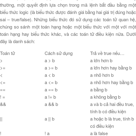
thường, một quyết định lựa chọn trong mã lệnh bắt đầu bằng một
biểu thức logic (là biểu thức được đánh giá bằng hai giá trị đúng hoặc
sai – true/false). Những biểu thức đó sử dụng các toán tử quan hệ,
chúng so sánh một toán hạng hoặc một biểu thức với một với một
toán hạng hay biểu thức khác, và các toán tử điều kiện nữa. Dưới
đây là danh sách:
Toán tử
Cách sử dụng
Trả về true nếu…
>
a > b
a lớn hơn b
>=
a >= b
a lớn hơn hay bằng b
<
a < b
a nhỏ hơn b
<=
a <= b
a nhỏ hơn hay bằng b
==
a == b
a bằng b
! =
a != b
a không bằng b
&&
a && b
a và b cả hai đều true,
tính b có điều kiện
||
a || b
a hoặc b là true, tính b
có điều kiện
!
! a
a là false