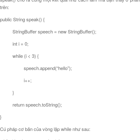
trên:
public String speak() {
StringBuffer speech = new StringBuffer();
int i = 0;
while (i < 3) {
speech.append(“hello”);
i++;
}
return speech.toString();
}
Cú pháp cơ bản của vòng lặp while như sau: