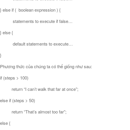
} else if ( boolean expression ) {
statements to execute if false…
} else {
default statements to execute…
}
Phương thức của chúng ta có thể giống như sau:
if (steps > 100)
return “I can’t walk that far at once”;
else if (steps > 50)
return “That’s almost too far”;
else {