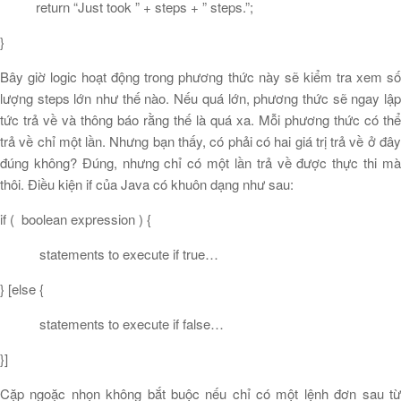
return “Just took ” + steps + ” steps.”;
}
Bây giờ logic hoạt động trong phương thức này sẽ kiểm tra xem số
lượng steps lớn như thế nào. Nếu quá lớn, phương thức sẽ ngay lập
tức trả về và thông báo rằng thế là quá xa. Mỗi phương thức có thể
trả về chỉ một lần. Nhưng bạn thấy, có phải có hai giá trị trả về ở đây
đúng không? Đúng, nhưng chỉ có một lần trả về được thực thi mà
thôi. Điều kiện if của Java có khuôn dạng như sau:
if ( boolean expression ) {
statements to execute if true…
} [else {
statements to execute if false…
}]
Cặp ngoặc nhọn không bắt buộc nếu chỉ có một lệnh đơn sau từ