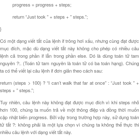
progress = progress + steps;
return “Just took ” + steps + ” steps.”;
}
Có một dạng viết tắt của lệnh if trông hơi xấu, nhưng cùng đạt được
mục đích, mặc dù dạng viết tắt này không cho phép có nhiều câu
lệnh cả trong phần if lẫn trong phần else. Dó là dùng toán tử tam
nguyên ?:. (Toán tử tam nguyên là toán tử có ba toán hạng). Chúng
ta có thể viết lại câu lệnh if đơn giản theo cách sau:
return (steps > 100) ? “I can’t walk that far at once” : “Just took ” +
steps + ” steps.”;
Tuy nhiên, câu lệnh này không đạt được mục đích vì khi steps nhỏ
hơn 100, chúng ta muốn trả về một thông điệp và đồng thời muốn
cập nhật biến progress. Bởi vậy trong trường hợp này, sử dụng toán
tử tắt ?: không phải là một lựa chọn vì chúng ta không thể thực thi
nhiều câu lệnh với dạng viết tắt này.