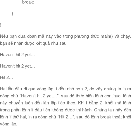
break;
}
}
Nếu bạn đưa đoạn mã này vào trong phương thức main() và chạy,
bạn sẽ nhận được kết quả như sau:
Haven’t hit 2 yet…
Haven’t hit 2 yet…
Hit 2…
Hai lần đầu đi qua vòng lặp, i đều nhỏ hơn 2, do vậy chúng ta in ra
dòng chữ “Haven’t hit 2 yet…”, sau đó thực hiện lệnh continue, lệnh
này chuyển luôn đến lần lặp tiếp theo. Khi i bằng 2, khối mã lệnh
trong phần lệnh if đầu tiên không được thi hành. Chúng ta nhảy đến
lệnh if thứ hai, in ra dòng chữ “Hit 2…”, sau đó lệnh break thoát khỏi
vòng lặp.