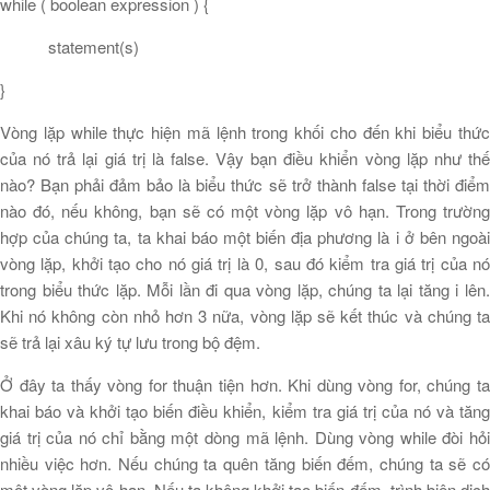
while ( boolean expression ) {
statement(s)
}
Vòng lặp while thực hiện mã lệnh trong khối cho đến khi biểu thức
của nó trả lại giá trị là false. Vậy bạn điều khiển vòng lặp như thế
nào? Bạn phải đảm bảo là biểu thức sẽ trở thành false tại thời điểm
nào đó, nếu không, bạn sẽ có một vòng lặp vô hạn. Trong trường
hợp của chúng ta, ta khai báo một biến địa phương là i ở bên ngoài
vòng lặp, khởi tạo cho nó giá trị là 0, sau đó kiểm tra giá trị của nó
trong biểu thức lặp. Mỗi lần đi qua vòng lặp, chúng ta lại tăng i lên.
Khi nó không còn nhỏ hơn 3 nữa, vòng lặp sẽ kết thúc và chúng ta
sẽ trả lại xâu ký tự lưu trong bộ đệm.
Ở đây ta thấy vòng for thuận tiện hơn. Khi dùng vòng for, chúng ta
khai báo và khởi tạo biến điều khiển, kiểm tra giá trị của nó và tăng
giá trị của nó chỉ bằng một dòng mã lệnh. Dùng vòng while đòi hỏi
nhiều việc hơn. Nếu chúng ta quên tăng biến đếm, chúng ta sẽ có
một vòng lặp vô hạn. Nếu ta không khởi tạo biến đếm, trình biên dịch