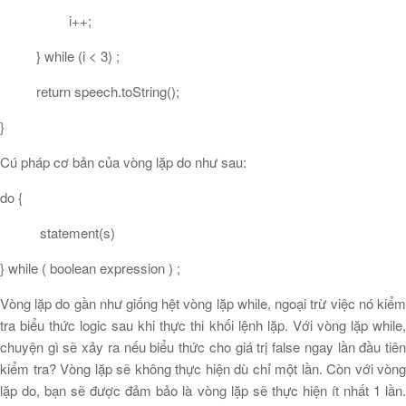
i++;
} while (i < 3) ;
return speech.toString();
}
Cú pháp cơ bản của vòng lặp do như sau:
do {
statement(s)
} while ( boolean expression ) ;
Vòng lặp do gần như giống hệt vòng lặp while, ngoại trừ việc nó kiểm
tra biểu thức logic sau khi thực thi khối lệnh lặp. Với vòng lặp while,
chuyện gì sẽ xảy ra nếu biểu thức cho giá trị false ngay lần đầu tiên
kiểm tra? Vòng lặp sẽ không thực hiện dù chỉ một lần. Còn với vòng
lặp do, bạn sẽ được đảm bảo là vòng lặp sẽ thực hiện ít nhất 1 lần.