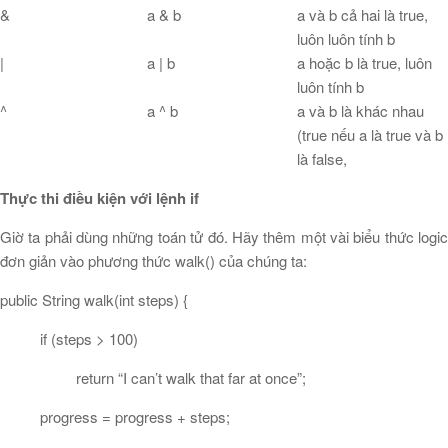
&
a & b
a và b cả hai là true,
luôn luôn tính b
|
a | b
a hoặc b là true, luôn
luôn tính b
^
a ^ b
a và b là khác nhau
(true nếu a là true và b
là false,
Thực thi điều kiện với lệnh if
Giờ ta phải dùng những toán tử đó. Hãy thêm một vài biểu thức logic
đơn giản vào phương thức walk() của chúng ta:
public String walk(int steps) {
if (steps > 100)
return “I can’t walk that far at once”;
progress = progress + steps;