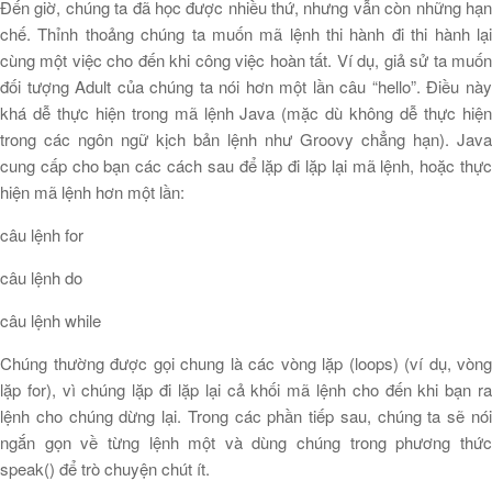
Đến giờ, chúng ta đã học được nhiều thứ, nhưng vẫn còn những hạn
chế. Thỉnh thoảng chúng ta muốn mã lệnh thi hành đi thi hành lại
cùng một việc cho đến khi công việc hoàn tất. Ví dụ, giả sử ta muốn
đối tượng Adult của chúng ta nói hơn một lần câu “hello”. Điều này
khá dễ thực hiện trong mã lệnh Java (mặc dù không dễ thực hiện
trong các ngôn ngữ kịch bản lệnh như Groovy chẳng hạn). Java
cung cấp cho bạn các cách sau để lặp đi lặp lại mã lệnh, hoặc thực
hiện mã lệnh hơn một lần:
câu lệnh for
câu lệnh do
câu lệnh while
Chúng thường được gọi chung là các vòng lặp (loops) (ví dụ, vòng
lặp for), vì chúng lặp đi lặp lại cả khối mã lệnh cho đến khi bạn ra
lệnh cho chúng dừng lại. Trong các phần tiếp sau, chúng ta sẽ nói
ngắn gọn về từng lệnh một và dùng chúng trong phương thức
speak() để trò chuyện chút ít.