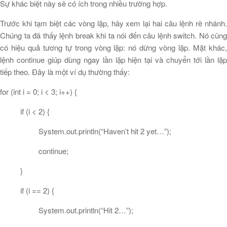
Sự khác biệt này sẽ có ích trong nhiều trường hợp.
Trước khi tạm biệt các vòng lặp, hãy xem lại hai câu lệnh rẽ nhánh.
Chúng ta đã thấy lệnh break khi ta nói đến câu lệnh switch. Nó cũng
có hiệu quả tương tự trong vòng lặp: nó dừng vòng lặp. Mặt khác,
lệnh continue giúp dùng ngay lần lặp hiện tại và chuyển tới lần lặp
tiếp theo. Đây là một ví dụ thường thấy:
for (int i = 0; i < 3; i++) {
if (i < 2) {
System.out.println(“Haven’t hit 2 yet…”);
continue;
}
if (i == 2) {
System.out.println(“Hit 2…”);