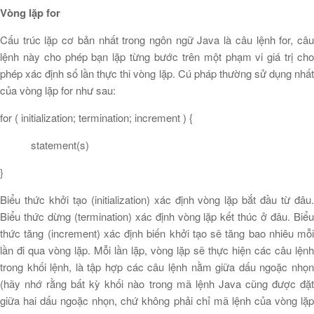
Vòng lặp for
Cấu trúc lặp cơ bản nhất trong ngôn ngữ Java là câu lệnh for, câu
lệnh này cho phép bạn lặp từng bước trên một phạm vi giá trị cho
phép xác định số lần thực thi vòng lặp. Cú pháp thường sử dụng nhất
của vòng lặp for như sau:
for ( initialization; termination; increment ) {
statement(s)
}
Biểu thức khởi tạo (initialization) xác định vòng lặp bắt đầu từ đâu.
Biểu thức dừng (termination) xác định vòng lặp kết thúc ở đâu. Biểu
thức tăng (increment) xác định biến khởi tạo sẽ tăng bao nhiêu mỗi
lần đi qua vòng lặp. Mỗi lần lặp, vòng lặp sẽ thực hiện các câu lệnh
trong khối lệnh, là tập hợp các câu lệnh nằm giữa dấu ngoặc nhọn
(hãy nhớ rằng bất kỳ khối nào trong mã lệnh Java cũng được đặt
giữa hai dấu ngoặc nhọn, chứ không phải chỉ mã lệnh của vòng lặp