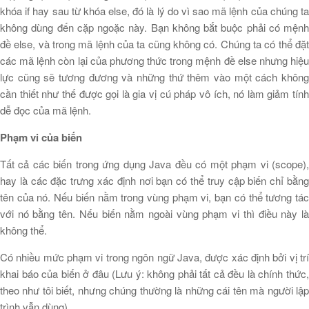
khóa if hay sau từ khóa else, đó là lý do vì sao mã lệnh của chúng ta
không dùng đến cặp ngoặc này. Bạn không bắt buộc phải có mệnh
đề else, và trong mã lệnh của ta cũng không có. Chúng ta có thể đặt
các mã lệnh còn lại của phương thức trong mệnh đề else nhưng hiệu
lực cũng sẽ tương đương và những thứ thêm vào một cách không
cần thiết như thế được gọi là gia vị cú pháp vô ích, nó làm giảm tính
dễ đọc của mã lệnh.
Phạm vi của biến
Tất cả các biến trong ứng dụng Java đều có một phạm vi (scope),
hay là các đặc trưng xác định nơi bạn có thể truy cập biến chỉ bằng
tên của nó. Nếu biến nằm trong vùng phạm vi, bạn có thể tương tác
với nó bằng tên. Nếu biến nằm ngoài vùng phạm vi thì điều này là
không thể.
Có nhiều mức phạm vi trong ngôn ngữ Java, được xác định bởi vị trí
khai báo của biến ở đâu (Lưu ý: không phải tất cả đều là chính thức,
theo như tôi biết, nhưng chúng thường là những cái tên mà người lập
trình vẫn dùng).