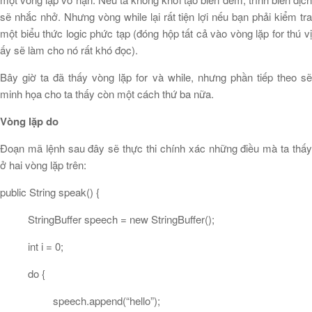
sẽ nhắc nhở. Nhưng vòng while lại rất tiện lợi nếu bạn phải kiểm tra
một biểu thức logic phức tạp (đóng hộp tất cả vào vòng lặp for thú vị
ấy sẽ làm cho nó rất khó đọc).
Bây giờ ta đã thấy vòng lặp for và while, nhưng phần tiếp theo sẽ
minh họa cho ta thấy còn một cách thứ ba nữa.
Vòng lặp do
Đoạn mã lệnh sau đây sẽ thực thi chính xác những điều mà ta thấy
ở hai vòng lặp trên:
public String speak() {
StringBuffer speech = new StringBuffer();
int i = 0;
do {
speech.append(“hello”);