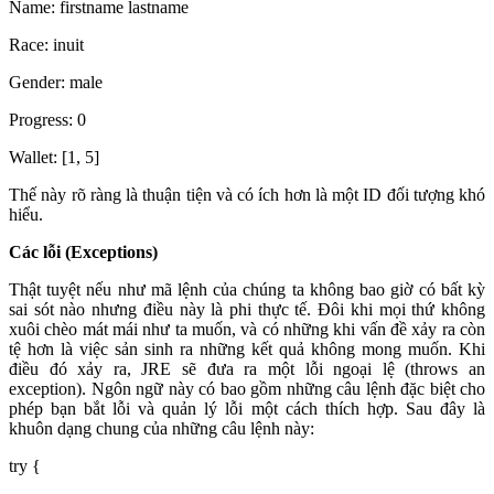
Name: firstname lastname
Race: inuit
Gender: male
Progress: 0
Wallet: [1, 5]
Thế này rõ ràng là thuận tiện và có ích hơn là một ID đối tượng khó
hiểu.
Các lỗi (Exceptions)
Thật tuyệt nếu như mã lệnh của chúng ta không bao giờ có bất kỳ
sai sót nào nhưng điều này là phi thực tế. Đôi khi mọi thứ không
xuôi chèo mát mái như ta muốn, và có những khi vấn đề xảy ra còn
tệ hơn là việc sản sinh ra những kết quả không mong muốn. Khi
điều đó xảy ra, JRE sẽ đưa ra một lỗi ngoại lệ (throws an
exception). Ngôn ngữ này có bao gồm những câu lệnh đặc biệt cho
phép bạn bắt lỗi và quản lý lỗi một cách thích hợp. Sau đây là
khuôn dạng chung của những câu lệnh này:
try {