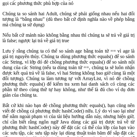
gọi các phương thức phù hợp của nó
Chúng ta so sánh hai Adult, chúng sẽ phải giống nhau nếu hai đối
tượng là “bằng nhau” (dù theo bất cứ định nghĩa nào về phép bằng
mà chúng ta sử dụng)
Nếu bất cứ mảnh nào không bằng nhau thì chúng ta sẽ trả về giá trị
là false; ngược lại trả về giá trị true
Lưu ý rằng chúng ta có thể so sánh age bằng toán tử == vì age là
giá trị nguyên thủy. Chúng ta dùng phương thức equals() để so sánh
các String, vì lớp đó đè chồng phương thức equals() để so sánh nội
dung của các String (nếu ta dùng toán tử ==, chúng ta sẽ luôn nhận
được kết quả trả về là false, vì hai String không bao giờ cùng là một
đối tượng). Chúng ta làm tương tự với ArrayList, vì nó đè chồng
phương thức equals() để kiểm tra xem hai danh sách có cùng các
phần tử theo cùng thứ tự hay không, như thế là đủ cho ví dụ đơn
giản của chúng ta.
Bất cứ khi nào bạn đè chồng phương thức equals(), bạn cũng nên
viết đè chồng cả phương thức hashCode() nữa. Lý do vì sao lại như
thế nằm ngoài phạm vi của tài liệu hướng dẫn này, nhưng hiện giờ,
chỉ cần biết rằng ngôn ngữ Java dùng các giá trị được trả về từ
phương thức hashCode() này để đặt các cá thể của lớp của bạn vào
các sưu tập, các sưu tập này lại dùng thuật toán băm để sắp đặt các