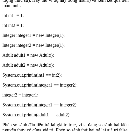
tượng thực sự). Hãy thử ví dụ này trong main() và xem kết quả trên
màn hình.
int int1 = 1;
int int2 = 1;
Integer integer1 = new Integer(1);
Integer integer2 = new Integer(1);
Adult adult1 = new Adult();
Adult adult2 = new Adult();
System.out.println(int1 == int2);
System.out.println(integer1 == integer2);
integer2 = integer1;
System.out.println(integer1 == integer2);
System.out.println(adult1 == adult2);
Phép so sánh đầu tiên trả lại giá trị true, vì ta đang so sánh hai kiểu
nguyên thủy có cùng giá trị. Phép so sánh thứ hai trả lại giá trị false,