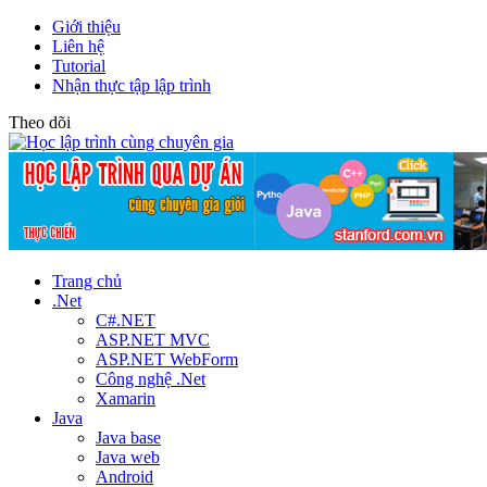
Giới thiệu
Liên hệ
Tutorial
Nhận thực tập lập trình
Theo dõi
Trang chủ
.Net
C#.NET
ASP.NET MVC
ASP.NET WebForm
Công nghệ .Net
Xamarin
Java
Java base
Java web
Android