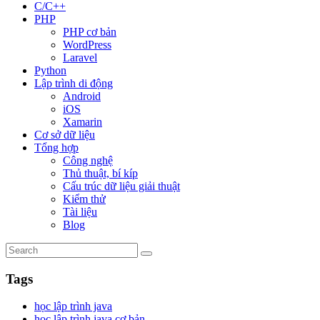
C/C++
PHP
PHP cơ bản
WordPress
Laravel
Python
Lập trình di động
Android
iOS
Xamarin
Cơ sở dữ liệu
Tổng hợp
Công nghệ
Thủ thuật, bí kíp
Cấu trúc dữ liệu giải thuật
Kiểm thử
Tài liệu
Blog
Tags
học lập trình java
học lập trình java cơ bản