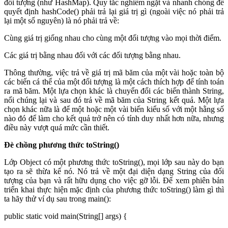
đối tượng (như HashMap). Quy tắc nghiêm ngặt và nhanh chóng để
quyết định hashCode() phải trả lại giá trị gì (ngoài việc nó phải trả
lại một số nguyên) là nó phải trả về:
Cùng giá trị giống nhau cho cùng một đối tượng vào mọi thời điểm.
Các giá trị bằng nhau đối với các đối tượng bằng nhau.
Thông thường, việc trả về giá trị mã băm của một vài hoặc toàn bộ
các biến cá thể của một đối tượng là một cách thích hợp để tính toán
ra mã băm. Một lựa chọn khác là chuyển đổi các biến thành String,
nối chúng lại và sau đó trả về mã băm của String kết quả. Một lựa
chọn khác nữa là để một hoặc một vài biến kiểu số với một hằng số
nào đó để làm cho kết quả trở nên có tính duy nhất hơn nữa, nhưng
điều này vượt quá mức cần thiết.
Đè chồng phương thức toString()
Lớp Object có một phương thức toString(), mọi lớp sau này do bạn
tạo ra sẽ thừa kế nó. Nó trả về một đại diện dạng String của đối
tượng của bạn và rất hữu dụng cho việc gỡ lỗi. Để xem phiên bản
triển khai thực hiện mặc định của phương thức toString() làm gì thì
ta hãy thử ví dụ sau trong main():
public static void main(String[] args) {