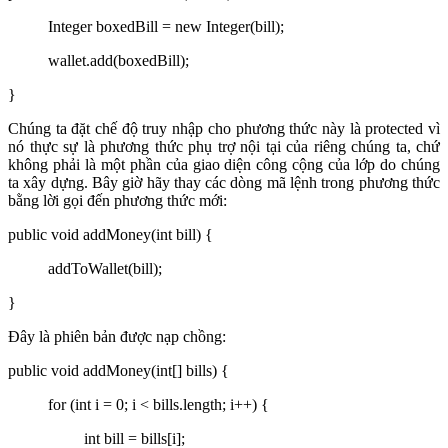
Integer boxedBill = new Integer(bill);
wallet.add(boxedBill);
}
Chúng ta đặt chế độ truy nhập cho phương thức này là protected vì
nó thực sự là phương thức phụ trợ nội tại của riêng chúng ta, chứ
không phải là một phần của giao diện công cộng của lớp do chúng
ta xây dựng. Bây giờ hãy thay các dòng mã lệnh trong phương thức
bằng lời gọi đến phương thức mới:
public void addMoney(int bill) {
addToWallet(bill);
}
Đây là phiên bản được nạp chồng:
public void addMoney(int[] bills) {
for (int i = 0; i < bills.length; i++) {
int bill = bills[i];