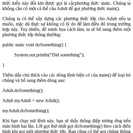
thức kiểu này đôi khi được gọi là cácphương thức static. Chúng ta
không cần có một cá thể của Adult để gọi phương thức main().
Chúng ta có thể xây dựng các phương thức lớp cho Adult nếu ta
muốn, mặc dù thực sự không có lý do để làm điều đó trong trường
hợp này. Tuy nhiên, để minh họa cách làm, ta sẽ bổ sung thêm một
phương thức lớp thông thường:
public static void doSomething() {
System.out.println(“Did something”);
}
Thêm dấu chú thích vào các dòng lệnh hiện có của main() để loại bỏ
chúng và bổ sung thêm dòng sau:
Adult.doSomething();
Adult myAdult = new Adult();
myAdult.doSomething();
Khi bạn chạy mã lệnh này, bạn sẽ thấy thông điệp tương ứng trên
màn hình hai lần. Lời gọi thứ nhất gọi doSomething() theo cách điển
hình khi gọi một phương thức lớp. Bạn cũng có thể gọi chúng thông