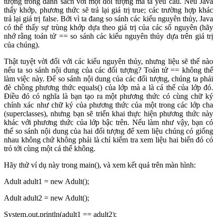
tượng trong danh sách với một đối tượng mà ta yêu cầu. Nếu Java
thấy khớp, phương thức sẽ trả lại giá trị true; các trường hợp khác
trả lại giá trị false. Bởi vì ta đang so sánh các kiểu nguyên thủy, Java
có thể thấy sự trùng khớp dựa theo giá trị của các số nguyên (hãy
nhớ rằng toán tử == so sánh các kiểu nguyên thủy dựa trên giá trị
của chúng).
Thật tuyệt vời đối với các kiểu nguyên thủy, nhưng liệu sẽ thế nào
nếu ta so sánh nội dung của các đối tượng? Toán tử == không thể
làm việc này. Để so sánh nội dung của các đối tượng, chúng ta phải
đè chồng phương thức equals() của lớp mà a là cá thể của lớp đó.
Điều đó có nghĩa là bạn tạo ra một phương thức có cùng chữ ký
chính xác như chữ ký của phương thức của một trong các lớp cha
(superclasses), nhưng bạn sẽ triển khai thực hiện phương thức này
khác với phương thức của lớp bậc trên. Nếu làm như vậy, bạn có
thể so sánh nội dung của hai đối tượng để xem liệu chúng có giống
nhau không chứ không phải là chỉ kiểm tra xem liệu hai biến đó có
trỏ tới cùng một cá thể không.
Hãy thử ví dụ này trong main(), và xem kết quả trên màn hình:
Adult adult1 = new Adult();
Adult adult2 = new Adult();
System.out.println(adult1 == adult2);