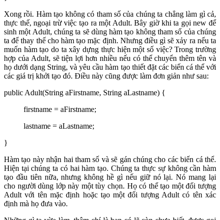
Xong rồi. Hàm tạo không có tham số của chúng ta chẳng làm gì cả,
thực thế, ngoại trừ việc tạo ra một Adult. Bây giờ khi ta gọi new để
sinh một Adult, chúng ta sẽ dùng hàm tạo không tham số của chúng
ta để thay thế cho hàm tạo mặc định. Nhưng điều gì sẽ xảy ra nếu ta
muốn hàm tạo do ta xây dựng thực hiện một số việc? Trong trường
hợp của Adult, sẽ tiện lợi hơn nhiều nếu có thể chuyển thêm tên và
họ dưới dạng String, và yêu cầu hàm tạo thiết đặt các biến cá thể với
các giá trị khởi tạo đó. Điều này cũng được làm đơn giản như sau:
public Adult(String aFirstname, String aLastname) {
firstname = aFirstname;
lastname = aLastname;
}
Hàm tạo này nhận hai tham số và sẽ gán chúng cho các biến cá thể.
Hiện tại chúng ta có hai hàm tạo. Chúng ta thực sự không cần hàm
tạo đầu tiên nữa, nhưng không hề gì nếu giữ nó lại. Nó mang lại
cho người dùng lớp này một tùy chọn. Họ có thể tạo một đối tượng
Adult với tên mặc định hoặc tạo một đối tượng Adult có tên xác
định mà họ đưa vào.