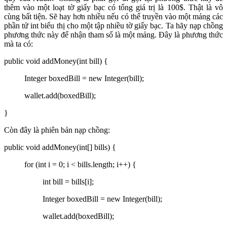
thêm vào một loạt tờ giấy bạc có tổng giá trị là 100$. Thật là vô
cùng bất tiện. Sẽ hay hơn nhiều nếu có thể truyền vào một mảng các
phần tử int biểu thị cho một tập nhiều tờ giấy bạc. Ta hãy nạp chồng
phương thức này để nhận tham số là một mảng. Đây là phương thức
mà ta có:
public void addMoney(int bill) {
Integer boxedBill = new Integer(bill);
wallet.add(boxedBill);
}
Còn đây là phiên bản nạp chồng:
public void addMoney(int[] bills) {
for (int i = 0; i < bills.length; i++) {
int bill = bills[i];
Integer boxedBill = new Integer(bill);
wallet.add(boxedBill);