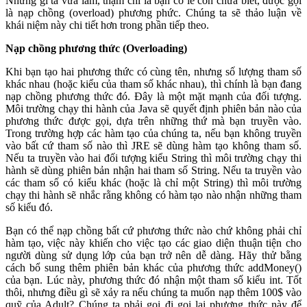
Những gì ta vừa làm, thậm chí là bạn có lẽ còn chưa biết, được gọi
là nạp chồng (overload) phương phức. Chúng ta sẽ thảo luận về
khái niệm này chi tiết hơn trong phần tiếp theo.
Nạp chồng phương thức (Overloading)
Khi bạn tạo hai phương thức có cùng tên, nhưng số lượng tham số
khác nhau (hoặc kiểu của tham số khác nhau), thì chính là bạn đang
nạp chồng phương thức đó. Đây là một mặt mạnh của đối tượng.
Môi trường chạy thi hành của Java sẽ quyết định phiên bản nào của
phương thức được gọi, dựa trên những thứ mà bạn truyền vào.
Trong trường hợp các hàm tạo của chúng ta, nếu bạn không truyền
vào bất cứ tham số nào thì JRE sẽ dùng hàm tạo không tham số.
Nếu ta truyền vào hai đối tượng kiểu String thì môi trường chạy thi
hành sẽ dùng phiên bản nhận hai tham số String. Nếu ta truyền vào
các tham số có kiểu khác (hoặc là chỉ một String) thì môi trường
chạy thi hành sẽ nhắc rằng không có hàm tạo nào nhận những tham
số kiểu đó.
Bạn có thể nạp chồng bất cứ phương thức nào chứ không phải chỉ
hàm tạo, việc này khiến cho việc tạo các giao diện thuận tiện cho
người dùng sử dụng lớp của bạn trở nên dễ dàng. Hãy thử bằng
cách bổ sung thêm phiên bản khác của phương thức addMoney()
của bạn. Lúc này, phương thức đó nhận một tham số kiểu int. Tốt
thôi, nhưng điều gì sẽ xảy ra nếu chúng ta muốn nạp thêm 100$ vào
quỹ của Adult? Chúng ta phải gọi đi gọi lại phương thức này để