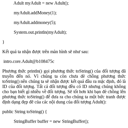
Adult myAdult = new Adult();
myAdult.addMoney(1);
myAdult.addmoney(5);
System.out.println(myAdult);
}
Kết quả ta nhận được trên màn hình sẽ như sau:
intro.core.Adult@b108475c
Phương thức println() gọi phương thức toString() của đối tượng đã
truyền đến nó. Vì chúng ta còn chưa đè chồng phương thức
toString() nên chúng ta sẽ nhận được kết quả đầu ra mặc định, đó là
ID của đối tượng. Tất cả đối tượng đều có ID nhưng chúng không
cho bạn biết gì nhiều về đối tượng. Sẽ tốt hơn khi bạn đè chồng lên
phương thức toString() để đưa ra cho chúng ta một bức tranh được
định dạng đẹp đẽ của các nội dung của đối tượng Adult():
public String toString() {
StringBuffer buffer = new StringBuffer();