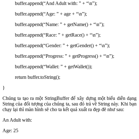
buffer.append(“And Adult with: ” + “\n”);
buffer.append(“Age: ” + age + “\n”);
buffer.append(“Name: ” + getName() + “\n”);
buffer.append(“Race: ” + getRace() + “\n”);
buffer.append(“Gender: ” + getGender() + “\n”);
buffer.append(“Progress: ” + getProgress() + “\n”);
buffer.append(“Wallet: ” + getWallet());
return buffer.toString();
}
Chúng ta tạo ra một StringBuffer để xây dựng một biểu diễn dạng
String của đối tượng của chúng ta, sau đó trả về String này. Khi bạn
chạy lại thì màn hình sẽ cho ta kết quả xuất ra đẹp đẽ như sau:
An Adult with:
Age: 25