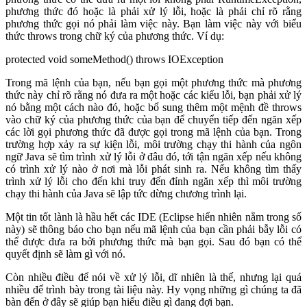
phương thức đó hoặc là phải xử lý lỗi, hoặc là phải chỉ rõ rằng
phương thức gọi nó phải làm việc này. Bạn làm việc này với biểu
thức throws trong chữ ký của phương thức. Ví dụ:
protected void someMethod() throws IOException
Trong mã lệnh của bạn, nếu bạn gọi một phương thức mà phương
thức này chỉ rõ rằng nó đưa ra một hoặc các kiểu lỗi, bạn phải xử lý
nó bằng một cách nào đó, hoặc bổ sung thêm một mệnh đề throws
vào chữ ký của phương thức của bạn để chuyển tiếp đến ngăn xếp
các lời gọi phương thức đã được gọi trong mã lệnh của bạn. Trong
trường hợp xảy ra sự kiện lỗi, môi trường chạy thi hành của ngôn
ngữ Java sẽ tìm trình xử lý lỗi ở đâu đó, tới tận ngăn xếp nếu không
có trình xử lý nào ở nơi mà lỗi phát sinh ra. Nếu không tìm thấy
trình xử lý lỗi cho đến khi truy đến đỉnh ngăn xếp thì môi trường
chạy thi hành của Java sẽ lập tức dừng chương trình lại.
Một tin tốt lành là hầu hết các IDE (Eclipse hiển nhiên nằm trong số
này) sẽ thông báo cho bạn nếu mã lệnh của bạn cần phải bẫy lỗi có
thể được đưa ra bởi phương thức mà bạn gọi. Sau đó bạn có thể
quyết định sẽ làm gì với nó.
Còn nhiều điều để nói về xử lý lỗi, dĩ nhiên là thế, nhưng lại quá
nhiều để trình bày trong tài liệu này. Hy vọng những gì chúng ta đã
bàn đến ở đây sẽ giúp bạn hiểu điều gì đang đợi bạn.