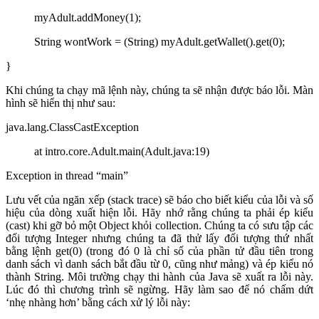
myAdult.addMoney(1);
String wontWork = (String) myAdult.getWallet().get(0);
}
Khi chúng ta chạy mã lệnh này, chúng ta sẽ nhận được báo lỗi. Màn
hình sẽ hiển thị như sau:
java.lang.ClassCastException
at intro.core.Adult.main(Adult.java:19)
Exception in thread “main”
Lưu vết của ngăn xếp (stack trace) sẽ báo cho biết kiểu của lỗi và số
hiệu của dòng xuất hiện lỗi. Hãy nhớ rằng chúng ta phải ép kiểu
(cast) khi gỡ bỏ một Object khỏi collection. Chúng ta có sưu tập các
đối tượng Integer nhưng chúng ta đã thử lấy đối tượng thứ nhất
bằng lệnh get(0) (trong đó 0 là chỉ số của phần tử đầu tiên trong
danh sách vì danh sách bắt đầu từ 0, cũng như mảng) và ép kiểu nó
thành String. Môi trường chạy thi hành của Java sẽ xuất ra lỗi này.
Lúc đó thì chương trình sẽ ngừng. Hãy làm sao để nó chấm dứt
‘nhẹ nhàng hơn’ bằng cách xử lý lỗi này: