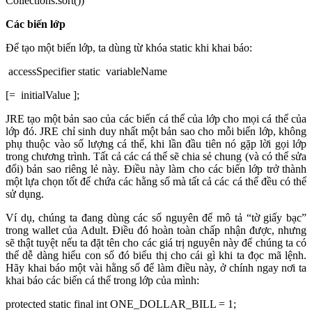
Collections.sort())
Các biến lớp
Để tạo một biến lớp, ta dùng từ khóa static khi khai báo:
accessSpecifier static variableName
[= initialValue ];
JRE tạo một bản sao của các biến cá thể của lớp cho mọi cá thể của
lớp đó. JRE chỉ sinh duy nhất một bản sao cho mỗi biến lớp, không
phụ thuộc vào số lượng cá thể, khi lần đầu tiên nó gặp lời gọi lớp
trong chương trình. Tất cả các cá thể sẽ chia sẻ chung (và có thể sửa
đổi) bản sao riêng lẻ này. Điều này làm cho các biến lớp trở thành
một lựa chọn tốt để chứa các hằng số mà tất cả các cá thể đều có thể
sử dụng.
Ví dụ, chúng ta đang dùng các số nguyên để mô tả “tờ giấy bạc”
trong wallet của Adult. Điều đó hoàn toàn chấp nhận được, nhưng
sẽ thật tuyệt nếu ta đặt tên cho các giá trị nguyên này để chúng ta có
thể dễ dàng hiểu con số đó biểu thị cho cái gì khi ta đọc mã lệnh.
Hãy khai báo một vài hằng số để làm điều này, ở chính ngay nơi ta
khai báo các biến cá thể trong lớp của mình:
protected static final int ONE_DOLLAR_BILL = 1;