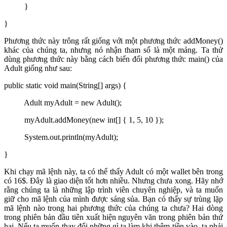
}
}
Phương thức này trông rất giống với một phương thức addMoney()
khác của chúng ta, nhưng nó nhận tham số là một mảng. Ta thử
dùng phương thức này bằng cách biến đổi phương thức main() của
Adult giống như sau:
public static void main(String[] args) {
Adult myAdult = new Adult();
myAdult.addMoney(new int[] { 1, 5, 10 });
System.out.println(myAdult);
}
Khi chạy mã lệnh này, ta có thể thấy Adult có một wallet bên trong
có 16$. Đây là giao diện tốt hơn nhiều. Nhưng chưa xong. Hãy nhớ
rằng chúng ta là những lập trình viên chuyên nghiệp, và ta muốn
giữ cho mã lệnh của mình được sáng sủa. Bạn có thấy sự trùng lặp
mã lệnh nào trong hai phương thức của chúng ta chưa? Hai dòng
trong phiên bản đầu tiên xuất hiện nguyên văn trong phiên bản thứ
hai. Nếu ta muốn thay đổi những gì ta làm khi thêm tiền vào, ta phải