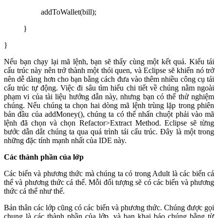
addToWallet(bill);
}
}
Nếu bạn chạy lại mã lệnh, bạn sẽ thấy cùng một kết quả. Kiểu tái
cấu trúc này nên trở thành một thói quen, và Eclipse sẽ khiến nó trở
nên dễ dàng hơn cho bạn bằng cách đưa vào thêm nhiều công cụ tái
cấu trúc tự động. Việc đi sâu tìm hiểu chi tiết về chúng nằm ngoài
phạm vi của tài liệu hướng dẫn này, nhưng bạn có thể thử nghiệm
chúng. Nếu chúng ta chọn hai dòng mã lệnh trùng lặp trong phiên
bản đầu của addMoney(), chúng ta có thể nhấn chuột phải vào mã
lệnh đã chọn và chọn Refactor>Extract Method. Eclipse sẽ từng
bước dẫn dắt chúng ta qua quá trình tái cấu trúc. Đây là một trong
những đặc tính mạnh nhất của IDE này.
Các thành phần của lớp
Các biến và phương thức mà chúng ta có trong Adult là các biến cá
thể và phương thức cá thể. Mỗi đối tượng sẽ có các biến và phương
thức cá thể như thế.
Bản thân các lớp cũng có các biến và phương thức. Chúng được gọi
chung là các thành phần của lớp, và bạn khai báo chúng bằng từ