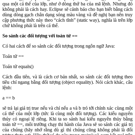
qua một cá thể của lớp, như ở dòng thứ ba của mã lệnh. Nhưng đó
không phải là cách hay. Eclipse sẽ cảnh báo cho bạn biết bằng cách
dùng dòng gạch chân dạng sóng màu vàng và đề nghị bạn nên truy
cập phương thức này theo “cách tĩnh” (static way), nghĩa là trên lớp
chứ không phải là trên cá thể.
So sánh các đối tượng với toán tử ==
Có hai cách để so sánh các đối tượng trong ngôn ngữ Java:
Toán tử ==
Toán tử equals()
Cách đầu tiên, và là cách cơ bản nhất, so sánh các đối tượng theo
tiêu chí ngang bằng đối tượng (object equality). Nói cách khác, câu
lệnh:
a == b
sẽ trả lại giá trị true nếu và chỉ nếu a và b trỏ tới chính xác cùng một
cá thể của một lớp (tức là cùng một đối tượng). Các kiểu nguyên
thủy có ngoại lệ riêng. Khi ta so sánh hai kiểu nguyên thủy bằng
toán tử ==, môi trường chạy thi hành của Java sẽ so sánh các giá trị
của chúng (hãy nhớ rằng dù gì thì chúng cũng không phải là đối