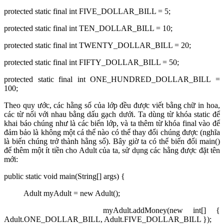
protected static final int FIVE_DOLLAR_BILL = 5;
protected static final int TEN_DOLLAR_BILL = 10;
protected static final int TWENTY_DOLLAR_BILL = 20;
protected static final int FIFTY_DOLLAR_BILL = 50;
protected static final int ONE_HUNDRED_DOLLAR_BILL =
100;
Theo quy ước, các hằng số của lớp đều được viết bằng chữ in hoa,
các từ nối với nhau bằng dấu gạch dưới. Ta dùng từ khóa static để
khai báo chúng như là các biến lớp, và ta thêm từ khóa final vào để
đảm bảo là không một cá thể nào có thể thay đổi chúng được (nghĩa
là biến chúng trở thành hằng số). Bây giờ ta có thể biến đổi main()
để thêm một ít tiền cho Adult của ta, sử dụng các hằng được đặt tên
mới:
public static void main(String[] args) {
Adult myAdult = new Adult();
myAdult.addMoney(new int[] {
Adult.ONE_DOLLAR_BILL, Adult.FIVE_DOLLAR_BILL });