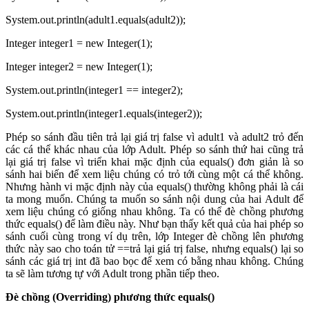
System.out.println(adult1.equals(adult2));
Integer integer1 = new Integer(1);
Integer integer2 = new Integer(1);
System.out.println(integer1 == integer2);
System.out.println(integer1.equals(integer2));
Phép so sánh đầu tiên trả lại giá trị false vì adult1 và adult2 trỏ đến
các cá thể khác nhau của lớp Adult. Phép so sánh thứ hai cũng trả
lại giá trị false vì triển khai mặc định của equals() đơn giản là so
sánh hai biến để xem liệu chúng có trỏ tới cùng một cá thể không.
Nhưng hành vi mặc định này của equals() thường không phải là cái
ta mong muốn. Chúng ta muốn so sánh nội dung của hai Adult để
xem liệu chúng có giống nhau không. Ta có thể đè chồng phương
thức equals() để làm điều này. Như bạn thấy kết quả của hai phép so
sánh cuối cùng trong ví dụ trên, lớp Integer đè chồng lên phương
thức này sao cho toán tử ==trả lại giá trị false, nhưng equals() lại so
sánh các giá trị int đã bao bọc để xem có bằng nhau không. Chúng
ta sẽ làm tương tự với Adult trong phần tiếp theo.
Đè chồng (Overriding) phương thức equals()