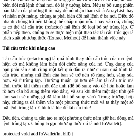
biến đổi mã lệnh ở hai nơi, đó là ý tưởng kém. Nếu ta bổ sung phiên
bản khác của phương thức này để nó nhận tham số là ArrayList thay
vì nhận một mảng, chúng ta phải biến đổi mã lệnh ở ba nơi. Điều đó
nhanh chóng trở nên không thể chấp nhận nổi. Thay vào đó, chúng
ta có thể tái cấu trúc (refactor) mã lệnh để loại bỏ sự trùng lặp. Ở
phần tiếp theo, chúng ta sẽ thực hiện một thao tác tái cấu trúc gọi là
trích xuất phương thức (Extract Method) để hoàn thành việc này.
Tái cấu trúc khi nâng cao
Tái cấu trúc (refactoring) là quá trình thay đổi cấu trúc của mã lệnh
hiện có mà không làm biến đổi chức năng của nó. Ứng dụng của
bạn phải sản sinh cùng một kết quả đầu ra như cũ sau quá trình tái
cấu trúc, nhưng mã lệnh của bạn sẽ trở nên rõ ràng hơn, sáng sủa
hơn, và ít trùng lặp. Thường thuận lợi hơn để làm tái cấu trúc mã
lệnh trước khi thêm một đặc tính (để bổ sung vào dễ hơn hoặc làm
rõ hơn cần bổ sung thêm vào đâu), và sau khi thêm một đặc tính (để
làm sạch sẽ những gì đã làm khi bổ sung vào). Trong trường hợp
này, chúng ta đã thêm vào một phương thức mới và ta thấy một số
mã lệnh trùng lặp. Chính là lúc để tái cấu trúc!
Đầu tiên, chúng ta cần tạo ra một phương thức nắm giữ hai dòng mã
lệnh trùng lặp. Chúng ta gọi phương thức đó là addToWallet():
protected void addToWallet(int bill) {