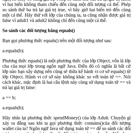
vì hai biến không tham chiếu đến cùng một đối tượng cá thể. Phép
so sánh thứ ba trả lại giá trị true, vì bây giờ hai biến trỏ đến cùng
một cá thể. Hãy thử với lớp của chúng ta, ta cũng nhận được giá trị
false vì adult1 và adult2 không chỉ đến cùng một cá thể.
So sánh các đối tượng bằng equals()
Bạn gọi phương thức equals() trên một đối tượng như sau:
a.equals(b);
Phương thức equals() là một phương thức của lớp Object, vốn là lớp
cha của mọi lớp trong ngôn ngữ Java. Điều đó có nghĩa là bất cứ
lớp nào bạn xây dựng nên cũng sẽ thừa kế hành vi cơ sở equals() từ
lớp Object. Hành vi cơ sở này không khác so với toán tử ==. Nói
cách khác, mặc định là hai câu lệnh này cùng sử dụng toán tử == và
trả lại giá trị false:
a == b;
a.equals(b);
Hãy nhìn lại phương thức spendMoney() của lớp Adult. Chuyện gì
xảy ra đằng sau khi ta gọi phương thức contains()của đối tượng
wallet của ta? Ngôn ngữ Java sử dụng toán tử == để so sánh các đối