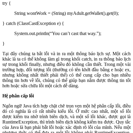
try {
String wontWork = (String) myAdult.getWallet().get(0);
} catch (ClassCastException e) {
System.out.println(“You can’t cast that way.”);
}
Tại đây chúng ta bắt lỗi và in ra một thông báo lịch sự. Một cách
khác là ta có thể không làm gì trong khối catch, in ra thông báo lịch
sự trong khối finally, nhưng điều đó không cần thiết. Trong một vài
trường hợp, đối tượng lỗi (thường có tên khởi đầu bằng e hoặc ex,
nhưng không nhất thiết phải thế) có thể cung cấp cho bạn nhiều
thông tin hơn về lỗi, chúng có thể giúp bạn nắm được thông tin tốt
hơn hoặc sửa chữa lỗi một cách dễ dàng.
Hệ phân cấp lỗi
Ngôn ngữ Java tích hợp chặt chẽ trọn vẹn một hệ phân cấp lỗi, điều
đó có nghĩa là có rất nhiều kiểu lỗi. Ở mức cao nhất, một số lỗi
được kiểm tra nhờ trình biên dịch, và một số lỗi khác, được gọi là
RuntimeException, thì trình biên dịch không kiểm tra được. Quy tắc
của Java là bạn phải bắt lỗi hoặc xác định rõ lỗi của mình. Nếu một
phương thức có thể đưa ra một lỗi không phải RuntimeException,