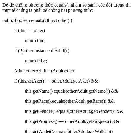
Để đè chồng phương thức equals() nhằm so sánh các đối tượng thì
thực tế chúng ta phải đè chồng hai phương thức:
public boolean equals(Object other) {
if (this == other)
return true;
if ( !(other instanceof Adult) )
return false;
Adult otherAdult = (Adult)other;
if (this.getAge() == otherAdult.getAge() &&
this.getName().equals(otherAdult.getName()) &&
this.getRace().equals(otherAdult.getRace()) &&
this.getGender().equals(otherAdult.getGender()) &&
this.getProgress() == otherAdult.getProgress() &&
this.getWallet().equals(otherAdult.getWallet()))