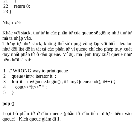
21
}
22
return
0
;
23
}
Nhận xét:
Khác với stack, thứ tự in các phần tử của queue sẽ giống như thứ tự
mà ta nhập vào.
Tương tự như stack, không thể sử dụng vòng lặp với biến iterator
như đối list để in tất cả các phần tử vì queue chỉ cho phép truy xuất
duy nhất phần tử ở đầu queue. Ví dụ, mã lệnh truy xuất queue như
bên dưới là sai:
1
// WRONG way to print queue
2
queue
<
int
>
::
iterator
it
;
3
for
(
it
=
myQueue
.
begin
(
)
;
it
!=
myQueue
.
end
(
)
;
it
++
)
{
4
cout
<<
*
it
<<
” “
;
5
}
pop ()
Loại bỏ phần tử ở đầu queue (phần tử đầu tiên được thêm vào
queue) . Kích queue giảm đi 1.