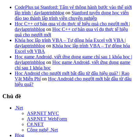
CodePlus tại Stanford: Tấm vé thông hành bước vào thế giới
lập trình | daylaptrinhblog
on
Stanford tuyển dụng học viên
đào tạo thành lập trình viên chuyên nghiệp
Học C++ cơ bản qua ví dụ thực tế hiệu quả cho người mới |
daylaptrinhblog
on
Học C++ cơ bản qua ví dụ thực tế hiệu
quả cho người mới
Khóa học lập trình VBA – Tự động hóa Excel với VBA |
daylaptrinhblog
on
Khóa học lập trình VBA – Tự động hóa
Excel với VBA
Học game Android, viết ứng dụng game chỉ sau 1 khóa học |
daylaptrinhblog
on
Học game Android, viết ứng dụng game
chỉ sau 1 khóa học
Học Android cho người mới bắt đầu từ đâu hiệu quả? | Rao
Vặt Miễn Phí
on
Học Android cho người mới bắt đầu từ đâu
hiệu quả?
Chủ đề
.Net
ASP.NET MVC
ASP.NET WebForm
C#.NET
Công nghệ .Net
Blog