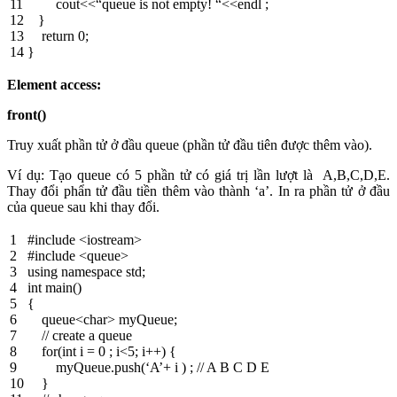
11
cout
<<
“queue is not empty! “
<<
endl
;
12
}
13
return
0
;
14
}
Element access:
front()
Truy xuất phần tử ở đầu queue (phần tử đầu tiên được thêm vào).
Ví dụ: Tạo queue có 5 phần tử có giá trị lần lượt là A,B,C,D,E.
Thay đổi phẩn tử đầu tiền thêm vào thành ‘a’. In ra phần tử ở đầu
của queue sau khi thay đổi.
1
#include <iostream>
2
#include <queue>
3
using
namespace
std
;
4
int
main
(
)
5
{
6
queue
<
char
>
myQueue
;
7
// create a queue
8
for
(
int
i
=
0
;
i
<
5
;
i
++
)
{
9
myQueue
.
push
(
‘A’
+
i
)
;
// A B C D E
10
}