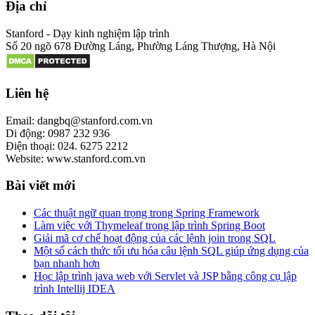
Địa chỉ
Stanford - Dạy kinh nghiệm lập trình
Số 20 ngõ 678 Đường Láng, Phường Láng Thượng, Hà Nội
Liên hệ
Email: dangbq@stanford.com.vn
Di động: 0987 232 936
Điện thoại: 024. 6275 2212
Website: www.stanford.com.vn
Bài viết mới
Các thuật ngữ quan trọng trong Spring Framework
Làm việc với Thymeleaf trong lập trình Spring Boot
Giải mã cơ chế hoạt động của các lệnh join trong SQL
Một số cách thức tối ưu hóa câu lệnh SQL giúp ứng dụng của
bạn nhanh hơn
Học lập trình java web với Servlet và JSP bằng công cụ lập
trình Intellij IDEA