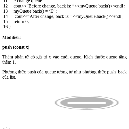
11
// change queue
12
cout
<<
“Before change, back is: “
<<
myQueue
.
back
(
)
<<
endl
;
13
myQueue
.
back
(
)
=
‘E’
;
14
cout
<<
“After change, back is: “
<<
myQueue
.
back
(
)
<<
endl
;
15
return
0
;
16
}
Modifier:
push (const x)
Thêm phần tử có giá trị x vào cuối queue. Kích thước queue tăng
thêm 1.
Phương thức push của queue tương tự như phương thức push_back
của list.