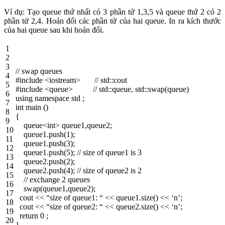
Ví dụ: Tạo queue thứ nhất có 3 phần tử 1,3,5 và queue thứ 2 có 2
phần tử 2,4. Hoán đổi các phần tử của hai queue. In ra kích thước
của hai queue sau khi hoán đổi.
1
2
3
// swap queues
4
#include <iostream> // std::cout
5
#include <queue> // std::queue, std::swap(queue)
6
using
namespace
std
;
7
int
main
(
)
8
{
9
queue
<
int
>
queue1
,
queue2
;
10
queue1
.
push
(
1
)
;
11
queue1
.
push
(
3
)
;
12
queue1
.
push
(
5
)
;
// size of queue1 is 3
13
queue2
.
push
(
2
)
;
14
queue2
.
push
(
4
)
;
// size of queue2 is 2
15
// exchange 2 queues
16
swap
(
queue1
,
queue2
)
;
17
cout
<<
“size of queue1: “
<<
queue1
.
size
(
)
<<
‘n’
;
18
cout
<<
“size of queue2: “
<<
queue2
.
size
(
)
<<
‘n’
;
19
return
0
;
20
}