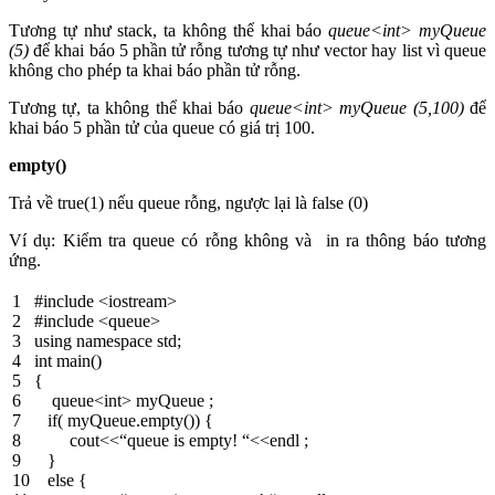
Tương tự như stack, ta không thể khai báo
queue<int> myQueue
(5)
để khai báo 5 phần tử rỗng tương tự như vector hay list vì queue
không cho phép ta khai báo phần tử rỗng.
Tương tự, ta không thể khai báo
queue<int> myQueue (5,100)
để
khai báo 5 phần tử của queue có giá trị 100.
empty()
Trả về true(1) nếu queue rỗng, ngược lại là false (0)
Ví dụ: Kiểm tra queue có rỗng không và in ra thông báo tương
ứng.
1
#include <iostream>
2
#include <queue>
3
using
namespace
std
;
4
int
main
(
)
5
{
6
queue
<
int
>
myQueue
;
7
if
(
myQueue
.
empty
(
)
)
{
8
cout
<<
“queue is empty! “
<<
endl
;
9
}
10
else
{