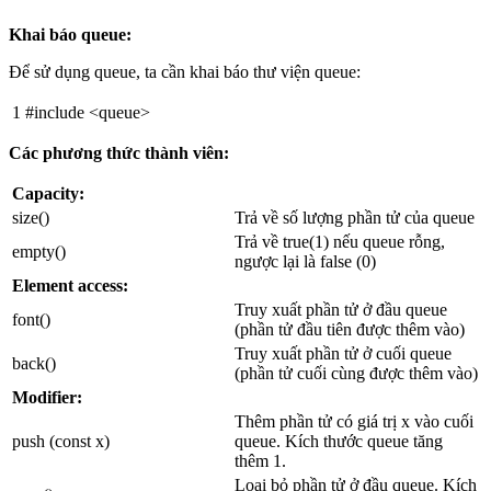
Khai báo queue:
Để sử dụng queue, ta cần khai báo thư viện queue:
1
#include <queue>
Các phương thức thành viên:
Capacity:
size()
Trả về số lượng phần tử của queue
Trả về true(1) nếu queue rỗng,
empty()
ngược lại là false (0)
Element access:
Truy xuất phần tử ở đầu queue
font()
(phần tử đầu tiên được thêm vào)
Truy xuất phần tử ở cuối queue
back()
(phần tử cuối cùng được thêm vào)
Modifier:
Thêm phần tử có giá trị x vào cuối
push (const x)
queue. Kích thước queue tăng
thêm 1.
Loại bỏ phần tử ở đầu queue. Kích