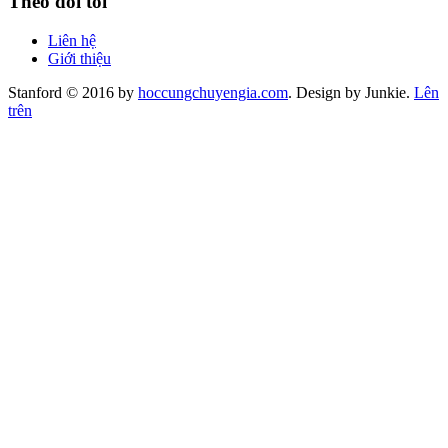
Theo dõi tôi
Liên hệ
Giới thiệu
Stanford © 2016 by
hoccungchuyengia.com
. Design by Junkie.
Lên
trên