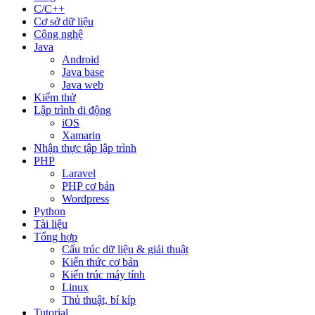
C/C++
Cơ sở dữ liệu
Công nghệ
Java
Android
Java base
Java web
Kiểm thử
Lập trình di động
iOS
Xamarin
Nhận thực tập lập trình
PHP
Laravel
PHP cơ bản
Wordpress
Python
Tài liệu
Tổng hợp
Cấu trúc dữ liệu & giải thuật
Kiến thức cơ bản
Kiến trúc máy tính
Linux
Thủ thuật, bí kíp
Tutorial