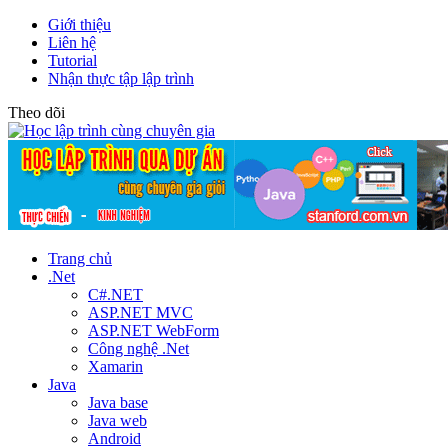
Giới thiệu
Liên hệ
Tutorial
Nhận thực tập lập trình
Theo dõi
Trang chủ
.Net
C#.NET
ASP.NET MVC
ASP.NET WebForm
Công nghệ .Net
Xamarin
Java
Java base
Java web
Android