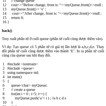
11
// change queue
12
cout
<<
“Before change, front is: “
<<
myQueue
.
front
(
)
<<
endl
;
13
myQueue
.
front
(
)
=
‘e’
;
14
cout
<<
“After change, front is: “
<<
myQueue
.
front
(
)
<<
endl
;
15
return
0
;
16
}
back()
Truy xuất phần tử ở cuối queue (phần tử cuối cùng được thêm vào).
Ví dụ: Tạo queue có 5 phần tử có giá trị lần lượt là a,b,c,d,e. Thay
đổi phẩn tử cuối cùng được thêm vào thành ‘E’. In ra phần tử cuối
cùng của queue sau khi thay đổi.
1
#include <iostream>
2
#include <queue>
3
using
namespace
std
;
4
int
main
(
)
5
{
6
queue
<
char
>
myQueue
;
7
// create a queue
8
for
(
int
i
=
0
;
i
<
5
;
i
++
)
{
9
myQueue
.
push
(
‘a’
+
i
)
;
//a b c d e
10
}