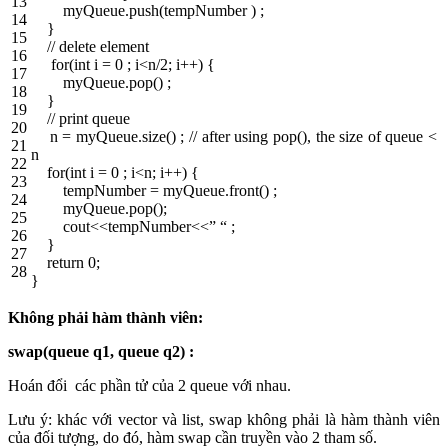
13
myQueue
.
push
(
tempNumber
)
;
14
}
15
// delete element
16
for
(
int
i
=
0
;
i
<
n
/
2
;
i
++
)
{
17
myQueue
.
pop
(
)
;
18
}
19
// print queue
20
n
=
myQueue
.
size
(
)
;
// after using pop(), the size of queue <
21
n
22
for
(
int
i
=
0
;
i
<
n
;
i
++
)
{
23
tempNumber
=
myQueue
.
front
(
)
;
24
myQueue
.
pop
(
)
;
25
cout
<<
tempNumber
<<
” “
;
26
}
27
return
0
;
28
}
Không phải hàm thành viên:
swap(queue q1, queue q2) :
Hoán đổi các phần tử của 2 queue với nhau.
Lưu ý: khác với vector và list, swap không phải là hàm thành viên
của đối tượng, do đó, hàm swap cần truyền vào 2 tham số.