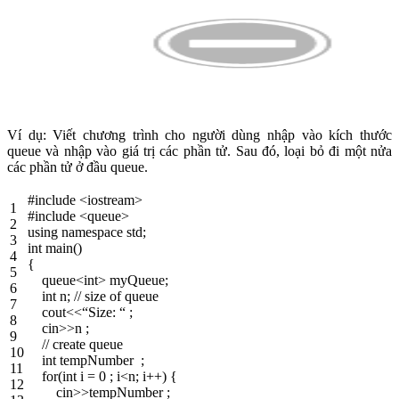
Ví dụ: Viết chương trình cho người dùng nhập vào kích thước
queue và nhập vào giá trị các phần tử. Sau đó, loại bỏ đi một nửa
các phần tử ở đầu queue.
#include <iostream>
1
#include <queue>
2
using
namespace
std
;
3
int
main
(
)
4
{
5
queue
<
int
>
myQueue
;
6
int
n
;
// size of queue
7
cout
<<
“Size: “
;
8
cin
>>
n
;
9
// create queue
10
int
tempNumber
;
11
for
(
int
i
=
0
;
i
<
n
;
i
++
)
{
12
cin
>>
tempNumber
;