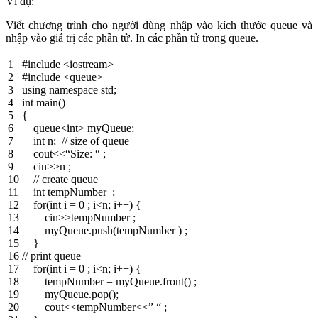
Ví dụ:
Viết chương trình cho người dùng nhập vào kích thước queue và
nhập vào giá trị các phần tử. In các phần tử trong queue.
1
#include <iostream>
2
#include <queue>
3
using
namespace
std
;
4
int
main
(
)
5
{
6
queue
<
int
>
myQueue
;
7
int
n
;
// size of queue
8
cout
<<
“Size: “
;
9
cin
>>
n
;
10
// create queue
11
int
tempNumber
;
12
for
(
int
i
=
0
;
i
<
n
;
i
++
)
{
13
cin
>>
tempNumber
;
14
myQueue
.
push
(
tempNumber
)
;
15
}
16
// print queue
17
for
(
int
i
=
0
;
i
<
n
;
i
++
)
{
18
tempNumber
=
myQueue
.
front
(
)
;
19
myQueue
.
pop
(
)
;
20
cout
<<
tempNumber
<<
” “
;