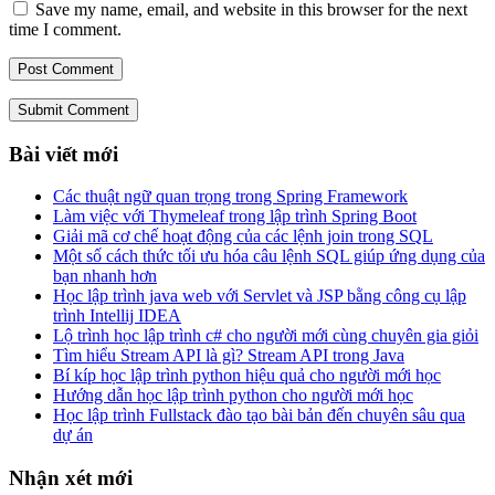
Save my name, email, and website in this browser for the next
time I comment.
Submit Comment
Bài viết mới
Các thuật ngữ quan trọng trong Spring Framework
Làm việc với Thymeleaf trong lập trình Spring Boot
Giải mã cơ chế hoạt động của các lệnh join trong SQL
Một số cách thức tối ưu hóa câu lệnh SQL giúp ứng dụng của
bạn nhanh hơn
Học lập trình java web với Servlet và JSP bằng công cụ lập
trình Intellij IDEA
Lộ trình học lập trình c# cho người mới cùng chuyên gia giỏi
Tìm hiểu Stream API là gì? Stream API trong Java
Bí kíp học lập trình python hiệu quả cho người mới học
Hướng dẫn học lập trình python cho người mới học
Học lập trình Fullstack đào tạo bài bản đến chuyên sâu qua
dự án
Nhận xét mới