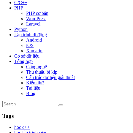
C/C++
PHP
PHP cơ bản
WordPress
Laravel
Python
Lập trình di động
Android
iOS
Xamarin
Cơ sở dữ liệu
Tổng hợp
Công nghệ
Thủ thuật, bí kíp
Cấu trúc dữ liệu giải thuật
Kiểm thử
Tài liệu
Blog
Tags
học c++
học lập trình c++