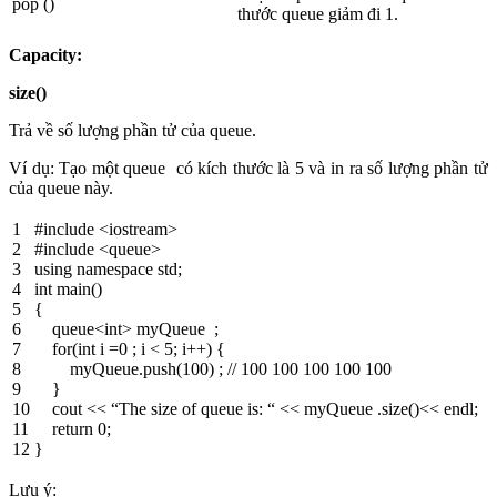
pop ()
thước queue giảm đi 1.
Capacity:
size()
Trả về số lượng phần tử của queue.
Ví dụ: Tạo một queue có kích thước là 5 và in ra số lượng phần tử
của queue này.
1
#include <iostream>
2
#include <queue>
3
using
namespace
std
;
4
int
main
(
)
5
{
6
queue
<
int
>
myQueue
;
7
for
(
int
i
=
0
;
i
<
5
;
i
++
)
{
8
myQueue
.
push
(
100
)
;
// 100 100 100 100 100
9
}
10
cout
<<
“The size of queue is: “
<<
myQueue
.
size
(
)
<<
endl
;
11
return
0
;
12
}
Lưu ý: