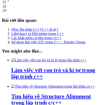
21
22
23
Bài viết liên quan:
[Học lập trình C++] C++ là gì ?
Lớp(class) và Đối tượng trong C++
Các khái niệm cơ bản trong c/c++
Sử dụng thư viện STL trong C++ : Priority Queue
You might also like...
Làm việc với con trỏ và kí tự trong
lập trình c++
Tìm hiểu về Structure Alignment
trong lập trình c/c++