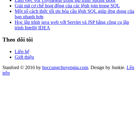
Làm việc với Thymeleaf trong lập trình Spring Boot
Giải mã cơ chế hoạt động của các lệnh join trong SQL
Một số cách thức tối ưu hóa câu lệnh SQL giúp ứng dụng của
bạn nhanh hơn
Học lập trình java web với Servlet và JSP bằng công cụ lập
trình Intellij IDEA
Theo dõi tôi
Liên hệ
Giới thiệu
Stanford © 2016 by
hoccungchuyengia.com
. Design by Junkie.
Lên
trên