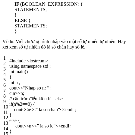
IF
(BOOLEAN_EXPRESSION) {
STATEMENTS;
}
ELSE
{
STATEMENTS;
}
Ví dụ: Viết chương trình nhập vào một số tự nhiên tự nhiên. Hãy
xét xem số tự nhiên đó là số chẵn hay số lẻ.
1
#include <iostream>
2
using
namespace
std
;
3
int
main
(
)
4
{
5
int
n
;
6
cout
<<
“Nhap so n: “
;
7
cin
>>
n
;
8
// cấu trúc điểu kiển if…else
9
if
(
n
%
2
==
0
)
{
10
cout
<<
n
<<
” la so chan”
<<
endl
;
11
}
12
else
{
13
cout
<<
n
<<
” la so le”
<<
endl
;
14
}
15