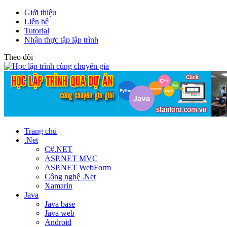
Giới thiệu
Liên hệ
Tutorial
Nhận thực tập lập trình
Theo dõi
Trang chủ
.Net
C#.NET
ASP.NET MVC
ASP.NET WebForm
Công nghệ .Net
Xamarin
Java
Java base
Java web
Android