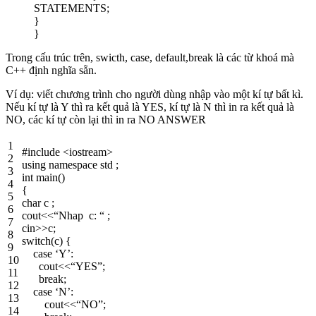
STATEMENTS;
}
}
Trong cấu trúc trên, swicth, case, default,break là các từ khoá mà
C++ định nghĩa sẵn.
Ví dụ: viết chương trình cho người dùng nhập vào một kí tự bất kì.
Nếu kí tự là Y thì ra kết quả là YES, kí tự là N thì in ra kết quả là
NO, các kí tự còn lại thì in ra NO ANSWER
1
#include <iostream>
2
using
namespace
std
;
3
int
main
(
)
4
{
5
char
c
;
6
cout
<<
“Nhap c: “
;
7
cin
>>
c
;
8
switch
(
c
)
{
9
case
‘Y’
:
10
cout
<<
“YES”
;
11
break
;
12
case
‘N’
:
13
cout
<<
“NO”
;
14