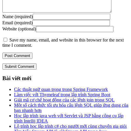
Name (required)
Email (required)
Website (optional)
Save my name, email, and website in this browser for the next
time I comment.
Submit Comment
Bài viết mới
Các thuật ngữ quan trọng trong Spring Framework
Làm việc với Thymeleaf trong lập trình Spring Boot
Giải mã cơ chế hoạt động của các lệnh join trong SQL
Một số cách thức tối ưu hóa câu lệnh SQL giúp ứng dụng của
bạn nhanh hơn
Học lập trình java web với Servlet và JSP bằng công cụ lập
trình Intellij IDEA
Lộ trình học lập trình c# cho người mới cùng chuyên gia giỏi