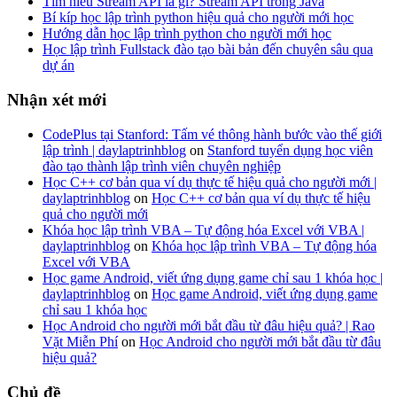
Tìm hiểu Stream API là gì? Stream API trong Java
Bí kíp học lập trình python hiệu quả cho người mới học
Hướng dẫn học lập trình python cho người mới học
Học lập trình Fullstack đào tạo bài bản đến chuyên sâu qua
dự án
Nhận xét mới
CodePlus tại Stanford: Tấm vé thông hành bước vào thế giới
lập trình | daylaptrinhblog
on
Stanford tuyển dụng học viên
đào tạo thành lập trình viên chuyên nghiệp
Học C++ cơ bản qua ví dụ thực tế hiệu quả cho người mới |
daylaptrinhblog
on
Học C++ cơ bản qua ví dụ thực tế hiệu
quả cho người mới
Khóa học lập trình VBA – Tự động hóa Excel với VBA |
daylaptrinhblog
on
Khóa học lập trình VBA – Tự động hóa
Excel với VBA
Học game Android, viết ứng dụng game chỉ sau 1 khóa học |
daylaptrinhblog
on
Học game Android, viết ứng dụng game
chỉ sau 1 khóa học
Học Android cho người mới bắt đầu từ đâu hiệu quả? | Rao
Vặt Miễn Phí
on
Học Android cho người mới bắt đầu từ đâu
hiệu quả?
Chủ đề