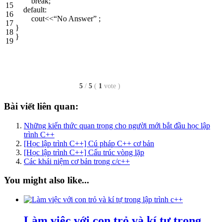
break
;
15
default
:
16
cout
<<
“No Answer”
;
17
}
18
}
19
5
/
5
(
1
vote
)
Bài viết liên quan:
Những kiến thức quan trọng cho người mới bắt đầu học lập
trình C++
[Học lập trình C++] Cú pháp C++ cơ bản
[Học lập trình C++] Cấu trúc vòng lặp
Các khái niệm cơ bản trong c/c++
You might also like...
Làm việc với con trỏ và kí tự trong