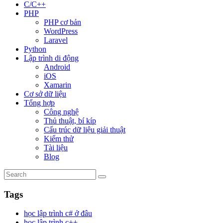
C/C++
PHP
PHP cơ bản
WordPress
Laravel
Python
Lập trình di động
Android
iOS
Xamarin
Cơ sở dữ liệu
Tổng hợp
Công nghệ
Thủ thuật, bí kíp
Cấu trúc dữ liệu giải thuật
Kiểm thử
Tài liệu
Blog
Tags
học lập trình c# ở đâu
học lập trình c++