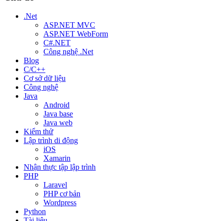
.Net
ASP.NET MVC
ASP.NET WebForm
C#.NET
Công nghệ .Net
Blog
C/C++
Cơ sở dữ liệu
Công nghệ
Java
Android
Java base
Java web
Kiểm thử
Lập trình di động
iOS
Xamarin
Nhận thực tập lập trình
PHP
Laravel
PHP cơ bản
Wordpress
Python
Tài liệu