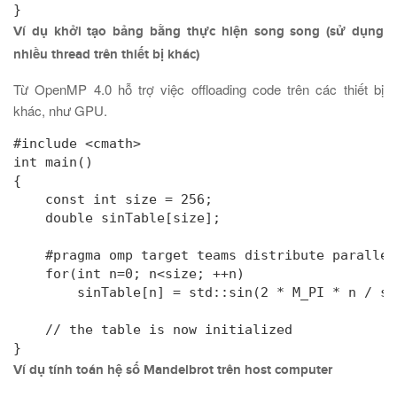
}
Ví dụ khởi tạo bảng bằng thực hiện song song (sử dụng
nhiều thread trên thiết bị khác)
Từ OpenMP 4.0 hỗ trợ việc offloading code trên các thiết bị
khác, như GPU.
#include <cmath>

int main()

{

    const int size = 256;

    double sinTable[size];

    #pragma omp target teams distribute parallel
    for(int n=0; n<size; ++n)

        sinTable[n] = std::sin(2 * M_PI * n / siz
    // the table is now initialized

}
Ví dụ tính toán hệ số Mandelbrot trên host computer