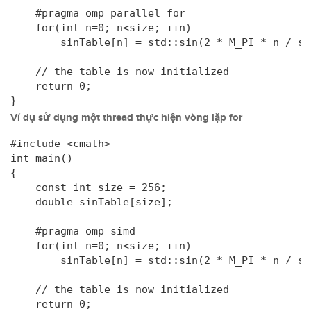
    #pragma omp parallel for

    for(int n=0; n<size; ++n)

        sinTable[n] = std::sin(2 * M_PI * n / siz
    // the table is now initialized

    return 0;

}
Ví dụ sử dụng một thread thực hiện vòng lặp for
#include <cmath>

int main()

{

    const int size = 256;

    double sinTable[size];

    #pragma omp simd

    for(int n=0; n<size; ++n)

        sinTable[n] = std::sin(2 * M_PI * n / siz
    // the table is now initialized

    return 0;
