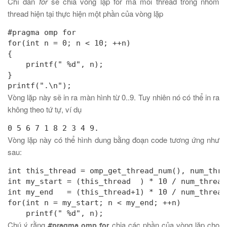
Chỉ dẫn
for
sẽ chia vòng lặp for mà mỗi thread trong nhóm
thread hiện tại thực hiện một phần của vòng lặp
#pragma omp for

for(int n = 0; n < 10; ++n)

{

    printf(" %d", n);

}

printf(".\n");
Vòng lặp này sẽ in ra màn hình từ 0..9. Tuy nhiên nó có thể in ra
không theo tứ tự, ví dụ
0 5 6 7 1 8 2 3 4 9.
Vòng lặp này có thể hình dung bằng đoạn code tương ứng như
sau:
int this_thread = omp_get_thread_num(), num_thre
int my_start = (this_thread  ) * 10 / num_threads
int my_end   = (this_thread+1) * 10 / num_threads
for(int n = my_start; n < my_end; ++n)

    printf(" %d", n);
Chú ý rằng
chia các phần của vòng lặp cho
#pragma omp for