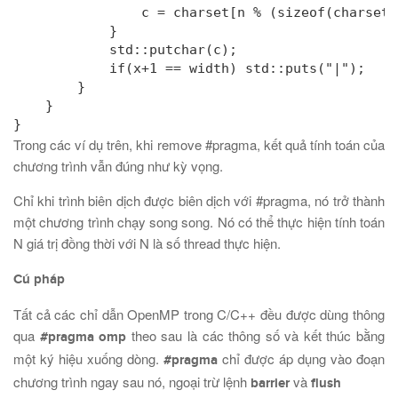
                c = charset[n % (sizeof(charset)-
            }

            std::putchar(c);

            if(x+1 == width) std::puts("|");

        }

    }

}
Trong các ví dụ trên, khi remove #pragma, kết quả tính toán của
chương trình vẫn đúng như kỳ vọng.
Chỉ khi trình biên dịch được biên dịch với #pragma, nó trở thành
một chương trình chạy song song. Nó có thể thực hiện tính toán
N giá trị đồng thời với N là số thread thực hiện.
Cú pháp
Tất cả các chỉ dẫn OpenMP trong C/C++ đều được dùng thông
qua
theo sau là các thông số và kết thúc bằng
#pragma omp
một ký hiệu xuống dòng.
chỉ được áp dụng vào đoạn
#pragma
chương trình ngay sau nó, ngoại trừ lệnh
và
barrier
flush