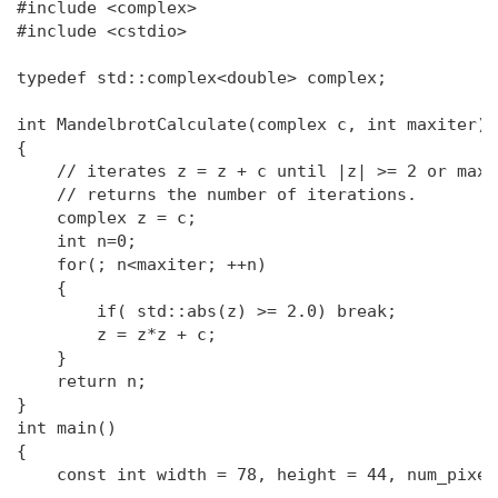
#include <complex>

#include <cstdio>

typedef std::complex<double> complex;

int MandelbrotCalculate(complex c, int maxiter)

{

    // iterates z = z + c until |z| >= 2 or maxi
    // returns the number of iterations.

    complex z = c;

    int n=0;

    for(; n<maxiter; ++n)

    {

        if( std::abs(z) >= 2.0) break;

        z = z*z + c;

    }

    return n;

}

int main()

{

    const int width = 78, height = 44, num_pixel