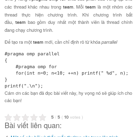
các thread khác nhau trong
. Mỗi
là một nhóm các
team
team
thread thực hiện chương trình. Khi chương trình bắt
đầu,
bao gồm duy nhất một thành viên là thread chính
team
đang chạy chương trình.
Để tạo ra một
mới, cần chỉ định rõ từ khóa
parrallel
team
#pragma omp parallel

{

    #pragma omp for

    for(int n=0; n<10; ++n) printf(" %d", n);

}

printf(".\n");
Cám ơn các bạn đã đọc bài viết này, hy vọng nó sẽ giúp ích cho
các bạn!
/
(
votes
)
5
5
10
Bài viết liên quan: