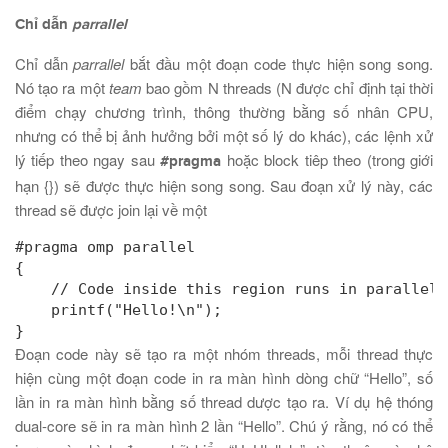
Chỉ dẫn
parrallel
Chỉ dẫn
parrallel
bắt đầu một đoạn code thực hiện song song.
Nó tạo ra một
team
bao gồm N threads (N được chỉ định tại thời
điểm chạy chương trình, thông thường bằng số nhân CPU,
nhưng có thể bị ảnh hưởng bởi một số lý do khác), các lệnh xử
lý tiếp theo ngay sau
hoặc block tiêp theo (trong giới
#pragma
hạn {}) sẽ được thực hiện song song. Sau đoạn xử lý này, các
thread sẽ được join lại về một
#pragma omp parallel

{

    // Code inside this region runs in parallel.

    printf("Hello!\n");

}
Đoạn code này sẽ tạo ra một nhóm threads, mỗi thread thực
hiện cùng một đoạn code in ra màn hình dòng chữ “Hello”, số
lần in ra màn hình bằng số thread dược tạo ra. Ví dụ hệ thóng
dual-core sẽ in ra màn hình 2 lần “Hello”. Chú ý rằng, nó có thể