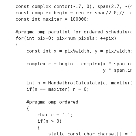
    const complex center(-.7, 0), span(2.7, -(4/
    const complex begin = center-span/2.0;//, en
    const int maxiter = 100000;

    #pragma omp parallel for ordered schedule(dyn
    for(int pix=0; pix<num_pixels; ++pix)

    {

        const int x = pix%width, y = pix/width;

        complex c = begin + complex(x * span.rea
                                    y * span.ima
        int n = MandelbrotCalculate(c, maxiter);

        if(n == maxiter) n = 0;

        #pragma omp ordered

        {

            char c = ' ';

            if(n > 0)

            {

                static const char charset[] = ".