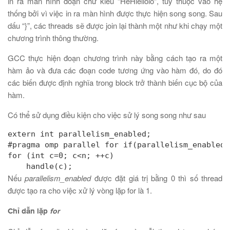
in ra màn hình đoạn chữ kiểu “HeHlellolo”, tùy thuộc vào hệ
thống bởi vì việc in ra màn hình được thực hiện song song. Sau
dấu “}”, các threads sẽ được join lại thành một như khi chạy một
chương trình thông thường.
GCC thực hiện đoạn chương trình này bằng cách tạo ra một
hàm ảo và đưa các đoạn code tương ứng vào hàm đó, do đó
các biến được định nghĩa trong block trở thành biến cục bộ của
hàm.
Có thể sử dụng điều kiện cho việc sử lý song song như sau
extern int parallelism_enabled;

#pragma omp parallel for if(parallelism_enabled)

for (int c=0; c<n; ++c)

    handle(c);
Nếu
parallelism_enabled
được đặt giá trị bằng 0 thì số thread
được tạo ra cho việc xử lý vòng lặp for là 1.
Chỉ dẫn lặp
for