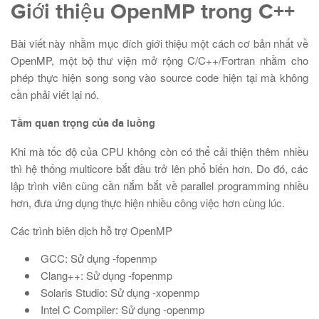
Giới thiệu OpenMP trong C++
Bài viết này nhằm mục đích giới thiệu một cách cơ bản nhất về
OpenMP, một bộ thư viện mở rộng C/C++/Fortran nhằm cho
phép thực hiện song song vào source code hiện tại mà không
cần phải viết lại nó.
Tầm quan trọng của đa luồng
Khi mà tốc độ của CPU không còn có thể cải thiện thêm nhiều
thì hệ thống multicore bắt đầu trở lên phổ biến hơn. Do đó, các
lập trình viên cũng cần nắm bắt về parallel programming nhiều
hơn, đưa ứng dụng thực hiện nhiều công việc hơn cùng lúc.
Các trình biên dịch hỗ trợ OpenMP
GCC: Sử dụng -fopenmp
Clang++: Sử dụng -fopenmp
Solaris Studio: Sử dụng -xopenmp
Intel C Compiler: Sử dụng -openmp