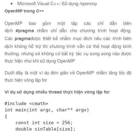
Microsoft Visual C++: Sử dụng /openmp
OpenMP trong C++
OpenMP bao gồm một tập các chỉ dẫn biên
dịch
nhằm chỉ dẫn cho chương trình hoạt động.
#pragma
Các
được thiết kế nhằm mục đích nếu các trình biên
pragma
dịch không hỗ trợ thì chương trình vẫn có thể hoạt động bình
thường, nhưng sẽ không có bất kỳ tác vụ song song nào được
thực hiện như khi sử dụng OpenMP
Dưới đây là một ví dụ đơn giản về OpenMP nhằm tăng tốc độ
thực hiện vòng lặp for
Ví dụ sử dụng nhiều thread thực hiện vòng lặp for
#include <cmath>

int main(int argc, char** argv)

{

    const int size = 256;

    double sinTable[size];
